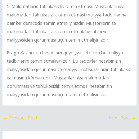
5. Məlumatların təhlükəsizlik təmin etməsi: Müştərilərinizə
məlumatları təhlükəsizlik təmin etməsi maliyyə tədbirlərinə
dair bir dərəcədə təmin etməliyinizdir. Müştərilərinizə
məlumatları təhlükəsizlik təmin etmək hesabınızın
maliyyəsidən qorunması üçün təmin etməliyinizdir.
Fraga Kazino-da hesabınızı qeydiyyat etdikdə bu maliyyə
tədbirlərini təmin etməliyinizdir. Bu tədbirlər hesabınızın
maliyyəsidən qorunması və maliyyə məhsullarınızın təhlükəsiz
kalmasına kömək edir. Müştərilərinizə məlumatları
qorunması və təhlükəsizlik təmin etməsi hesabınızın
maliyyəsidən qorunması üçün təmin etməliyinizdir.
←
Previous Post
Next Post
→