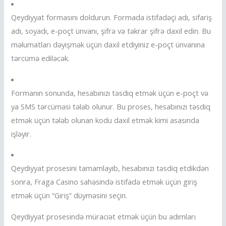
Qeydiyyat formasını doldurun. Formada istifadəçi adı, sifariş
adı, soyadı, e-poçt ünvanı, şifrə və təkrar şifrə daxil edin. Bu
məlumatları dəyişmək üçün daxil etdiyiniz e-poçt ünvanına
tərcümə ediləcək.
Formanın sonunda, hesabınızı təsdiq etmək üçün e-poçt və
ya SMS tərcüməsi tələb olunur. Bu proses, hesabınızı təsdiq
etmək üçün tələb olunan kodu daxil etmək kimi asasında
işləyir.
Qeydiyyat prosesini tamamlayıb, hesabınızı təsdiq etdikdən
sonra, Fraga Casino sahəsində istifadə etmək üçün giriş
etmək üçün “Giriş” düyməsini seçin.
Qeydiyyat prosesində müraciət etmək üçün bu adımları