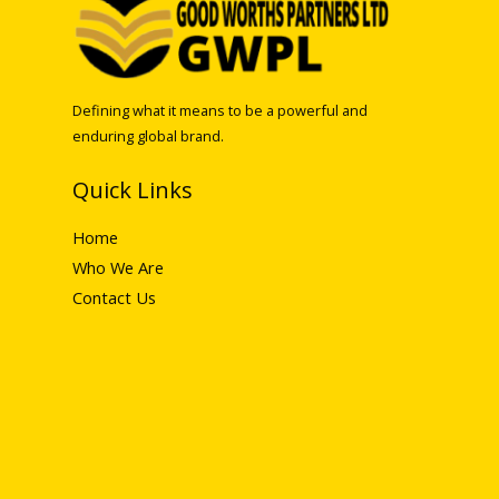
Defining what it means to be a powerful and
enduring global brand.
Quick Links
Home
Who We Are
Contact Us