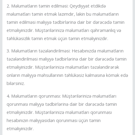
2. Məlumatların təmin edilməsi: Qeydiyyat etdikdə
məlumatları təmin etmək lazımdır, lakin bu məlumatların
təmin edilməsi maliyyə tədbirlərinə dair bir dərəcədə təmin
etməliyinizdir. Müştərilərinizə məlumatları qəhrəmanlıq və
təhlükəsizlik təmin etmək üçün təmin etməliyinizdir.
3. Məlumatların təzələndirilməsi: Hesabınızda məlumatların
təzələndirilməsi maliyyə tədbirlərinə dair bir dərəcədə təmin
etməliyinizdir. Müştərilərinizə məlumatları təzələndirərək
onların maliyyə məhsullarının təhlükəsiz kalmasına kömək edə
bilərsiniz.
4. Məlumatların qorunması: Müştərilərinizə məlumatları
qorunması maliyyə tədbirlərinə dair bir dərəcədə təmin
etməliyinizdir. Müştərilərinizə məlumatları qorunması
hesabınızın maliyyəsidən qorunması üçün təmin
etməliyinizdir.