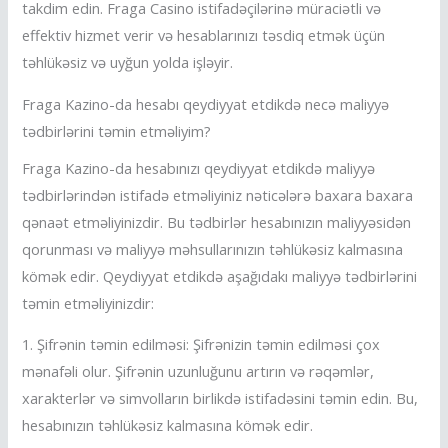
takdim edin. Fraga Casino istifadəçilərinə müraciətli və
effektiv hizmet verir və hesablarınızı təsdiq etmək üçün
təhlükəsiz və uyğun yolda işləyir.
Fraga Kazino-da hesabı qeydiyyat etdikdə necə maliyyə
tədbirlərini təmin etməliyim?
Fraga Kazino-da hesabınızı qeydiyyat etdikdə maliyyə
tədbirlərindən istifadə etməliyiniz nəticələrə baxara baxara
qənaət etməliyinizdir. Bu tədbirlər hesabınızın maliyyəsidən
qorunması və maliyyə məhsullarınızın təhlükəsiz kalmasına
kömək edir. Qeydiyyat etdikdə aşağıdakı maliyyə tədbirlərini
təmin etməliyinizdir:
1. Şifrənin təmin edilməsi: Şifrənizin təmin edilməsi çox
mənafəli olur. Şifrənin uzunluğunu artırın və rəqəmlər,
xarakterlər və simvolların birlikdə istifadəsini təmin edin. Bu,
hesabınızın təhlükəsiz kalmasına kömək edir.