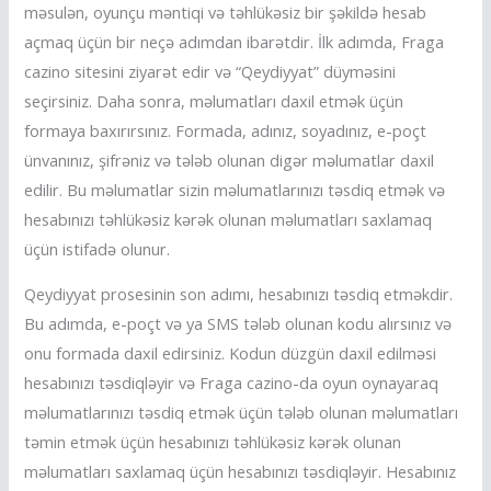
məsulən, oyunçu məntiqi və təhlükəsiz bir şəkildə hesab
açmaq üçün bir neçə adımdan ibarətdir. İlk adımda, Fraga
cazino sitesini ziyarət edir və “Qeydiyyat” düyməsini
seçirsiniz. Daha sonra, məlumatları daxil etmək üçün
formaya baxırırsınız. Formada, adınız, soyadınız, e-poçt
ünvanınız, şifrəniz və tələb olunan digər məlumatlar daxil
edilir. Bu məlumatlar sizin məlumatlarınızı təsdiq etmək və
hesabınızı təhlükəsiz kərək olunan məlumatları saxlamaq
üçün istifadə olunur.
Qeydiyyat prosesinin son adımı, hesabınızı təsdiq etməkdir.
Bu adımda, e-poçt və ya SMS tələb olunan kodu alırsınız və
onu formada daxil edirsiniz. Kodun düzgün daxil edilməsi
hesabınızı təsdiqləyir və Fraga cazino-da oyun oynayaraq
məlumatlarınızı təsdiq etmək üçün tələb olunan məlumatları
təmin etmək üçün hesabınızı təhlükəsiz kərək olunan
məlumatları saxlamaq üçün hesabınızı təsdiqləyir. Hesabınız