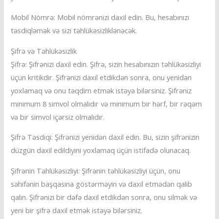
Mobil Nömrə: Mobil nömrənizi daxil edin. Bu, hesabınızı
təsdiqləmək və sizi təhlükəsizliklənəcək.
Şifrə və Təhlükəsizlik
Şifrə: Şifrənizi daxil edin. Şifrə, sizin hesabınızın təhlükəsizliyi
üçün kritikdir. Şifrənizi daxil etdikdən sonra, onu yenidən
yoxlamaq və onu təqdim etmək istəyə bilərsiniz. Şifrəniz
minimum 8 simvol olmalıdır və minimum bir hərf, bir rəqəm
və bir simvol içərsiz olmalıdır.
Şifrə Təsdiqi: Şifrənizi yenidən daxil edin. Bu, sizin şifrənizin
düzgün daxil edildiyini yoxlamaq üçün istifadə olunacaq.
Şifrənin Təhlükəsizliyi: Şifrənin təhlükəsizliyi üçün, onu
səhifənin başqasına göstərməyin və daxil etmədən qalib
qalın. Şifrənizi bir dəfə daxil etdikdən sonra, onu silmək və
yeni bir şifrə daxil etmək istəyə bilərsiniz.