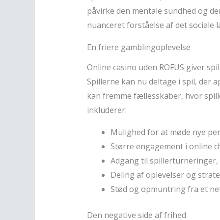
påvirke den mentale sundhed og den 
nuanceret forståelse af det sociale
En friere gamblingoplevelse
Online casino uden ROFUS giver spiller
Spillerne kan nu deltage i spil, der
kan fremme fællesskaber, hvor spille
inkluderer:
Mulighed for at møde nye pers
Større engagement i online ch
Adgang til spillerturneringer
Deling af oplevelser og strat
Stød og opmuntring fra et net
Den negative side af frihed