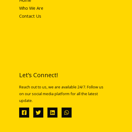
Who We Are
Contact Us
Let’s Connect!
Reach out to us, we are available 24/7. Follow us
on our social media platform for all the latest
update.