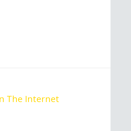
On The Internet