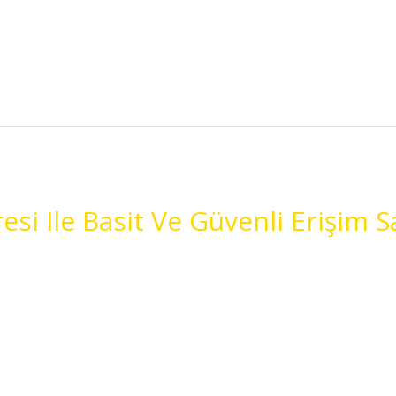
esi Ile Basit Ve Güvenli Erişim S