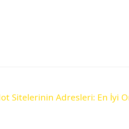
ot Sitelerinin Adresleri: En İyi 