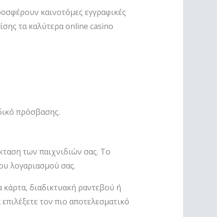
Προσφέρουν καινοτόμες εγγραφικές
σης τα καλύτερα online casino
δικό πρόσβασης.
έκταση των παιχνιδιών σας. Το
του λογαριασμού σας.
 κάρτα, διαδικτυακή ραντεβού ή
 επιλέξετε τον πιο αποτελεσματικό