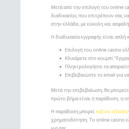
Μετά από την επιλογή του online 
διαδικασίες που επιτρέπουν σας να
στην ελλάδα, με εύκολη και ασφαλή
Η διαδικασία εγγραφής είναι απλή κ
Επιλογή του online casino ε
Κλικάρετε στο κουμπί “Εγγρα
Πληκτρολογήστε τα απαραίτη
Επιβεβαιώστε το email για ν
Μετά την επιβεβαίωση, θα μπορείτε
πρώτο βήμα είναι η παράδοση, η οπ
Η παράδοση μπορεί
καζινο ελλαδα
χρηματοδότηση. Το online casino 
για σας.