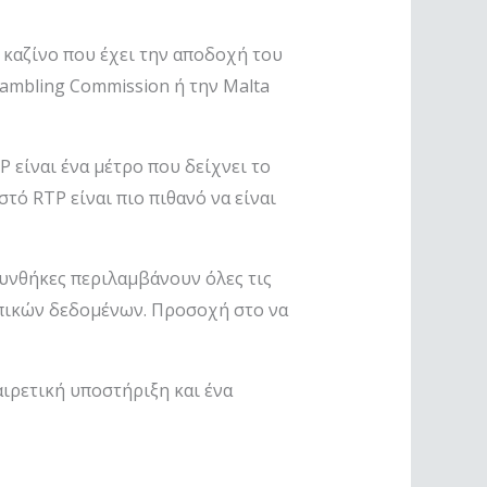
α καζίνο που έχει την αποδοχή του
Gambling Commission ή την Malta
P είναι ένα μέτρο που δείχνει το
τό RTP είναι πιο πιθανό να είναι
συνθήκες περιλαμβάνουν όλες τις
ωπικών δεδομένων. Προσοχή στο να
ιρετική υποστήριξη και ένα