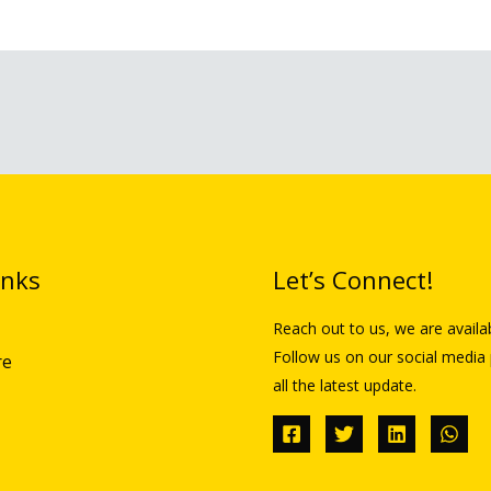
inks
Let’s Connect!
Reach out to us, we are availa
Follow us on our social media 
re
all the latest update.