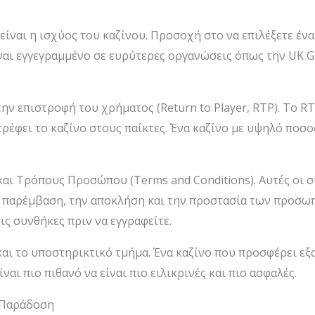
είναι η ισχύος του καζίνου. Προσοχή στο να επιλέξετε έν
ίναι εγγεγραμμένο σε ευρύτερες οργανώσεις όπως την UK 
ην επιστροφή του χρήματος (Return to Player, RTP). Το RT
έφει το καζίνο στους παίκτες. Ένα καζίνο με υψηλό ποσοσ
και Τρόπους Προσώπου (Terms and Conditions). Αυτές οι 
ην παρέμβαση, την αποκλήση και την προστασία των προσ
ις συνθήκες πριν να εγγραφείτε.
αι το υποστηρικτικό τμήμα. Ένα καζίνο που προσφέρει εξα
αι πιο πιθανό να είναι πιο ειλικρινές και πιο ασφαλές.
 Παράδοση