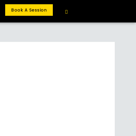
Book A Session