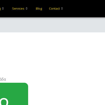
g
Services
Blog
Contact
λάδα
ΖΩ