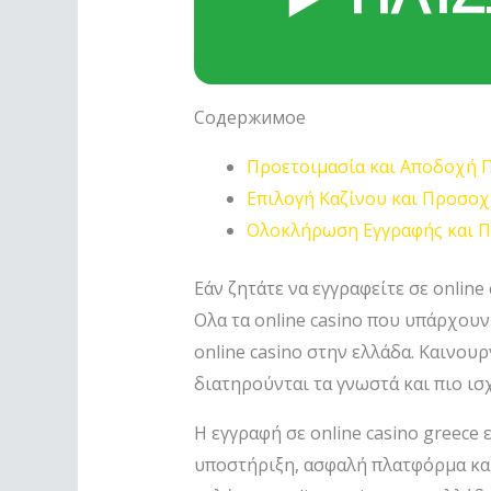
Содержимое
Προετοιμασία και Αποδοχή
Επιλογή Καζίνου και Προσοχ
Ολοκλήρωση Εγγραφής και 
Εάν ζητάτε να εγγραφείτε σε online
Ολα τα online casino που υπάρχουν
online casino στην ελλάδα. Καινου
διατηρούνται τα γνωστά και πιο ισχ
Η εγγραφή σε online casino greec
υποστήριξη, ασφαλή πλατφόρμα και 