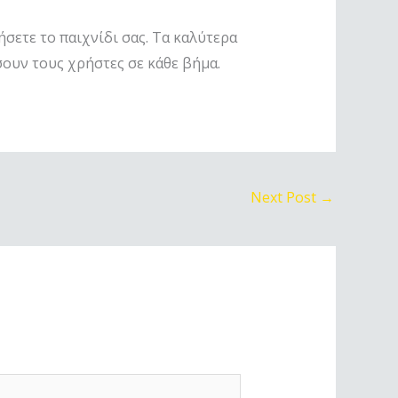
σετε το παιχνίδι σας. Τα καλύτερα
σουν τους χρήστες σε κάθε βήμα.
Next Post
→