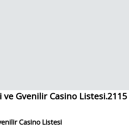
i ve Gvenilir Casino Listesi.2115
enilir Casino Listesi