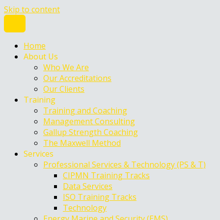
Skip to content
Home
About Us
Who We Are
Our Accreditations
Our Clients
Training
Training and Coaching
Management Consulting
Gallup Strength Coaching
The Maxwell Method
Services
Professional Services & Technology (PS & T)
CIPMN Training Tracks
Data Services
ISO Training Tracks
Technology
Energy Marine and Security (EMS)