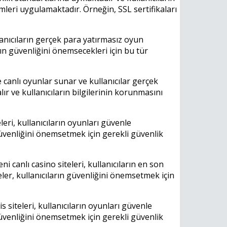
emleri uygulamaktadır. Örneğin, SSL sertifikaları
lanıcıların gerçek para yatırmasız oyun
rın güvenliğini önemsecekleri için bu tür
e canlı oyunlar sunar ve kullanıcılar gerçek
ır ve kullanıcıların bilgilerinin korunmasını
eleri, kullanıcıların oyunları güvenle
 güvenliğini önemsetmek için gerekli güvenlik
i canlı casino siteleri, kullanıcıların en son
eler, kullanıcıların güvenliğini önemsetmek için
s siteleri, kullanıcıların oyunları güvenle
 güvenliğini önemsetmek için gerekli güvenlik