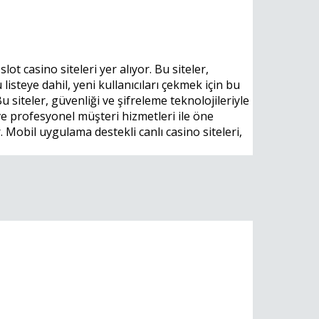
lot casino siteleri yer alıyor. Bu siteler,
steye dahil, yeni kullanıcıları çekmek için bu
u siteler, güvenliği ve şifreleme teknolojileriyle
i ve profesyonel müşteri hizmetleri ile öne
Mobil uygulama destekli canlı casino siteleri,