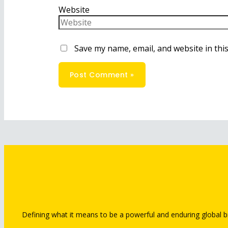
Website
Save my name, email, and website in thi
Defining what it means to be a powerful and enduring global b