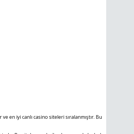
 ve en iyi canlı casino siteleri sıralanmıştır. Bu