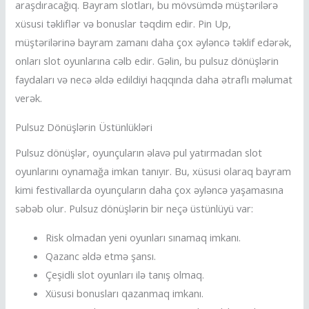
araşdıracağıq. Bayram slotları, bu mövsümdə müştərilərə
xüsusi təkliflər və bonuslar təqdim edir. Pin Up,
müştərilərinə bayram zamanı daha çox əyləncə təklif edərək,
onları slot oyunlarına cəlb edir. Gəlin, bu pulsuz dönüşlərin
faydaları və necə əldə edildiyi haqqında daha ətraflı məlumat
verək.
Pulsuz Dönüşlərin Üstünlükləri
Pulsuz dönüşlər, oyunçuların əlavə pul yatırmadan slot
oyunlarını oynamağa imkan tanıyır. Bu, xüsusi olaraq bayram
kimi festivallarda oyunçuların daha çox əyləncə yaşamasına
səbəb olur. Pulsuz dönüşlərin bir neçə üstünlüyü var:
Risk olmadan yeni oyunları sınamaq imkanı.
Qazanc əldə etmə şansı.
Çeşidli slot oyunları ilə tanış olmaq.
Xüsusi bonusları qazanmaq imkanı.