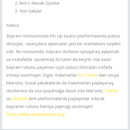
Retro Klassik Oyunlar
Yeni Gəlişlər
Nəticə
Bayram mövsümündə Pin Up kazino platformasında pulsuz
dönüşlər, oyunçulara əyləncənin yeni bir mərhələsini təqdim
edir. Bu mövsümdə, bayram slotlarını oynayaraq əylənmək
və mükafatlar qazanmaq fürsətini ələ keçirin. Hər kəsin
bayram ruhunu yaşaması üçün pulsuz dönüşləri istifadə
etməyi unutmayın. Digər məlumatları
NY Times
-dan oxuya
bilərsiniz. Sosial şəbəkələrdə də məlumatları paylaşaraq,
dostlarınızı da sizə qoşulmağa dəvət edə bilərsiniz;
Twitter
və
LinkedIn
kimi platformalarda paylaşımlar edərək
bayramın ruhunu hamıya yaymağı unutmayın!
https://www.annasokolow.org/