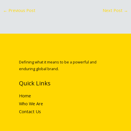
←
Previous Post
Next Post
→
Defining what it means to be a powerful and
enduring global brand.
Quick Links
Home
Who We Are
Contact Us