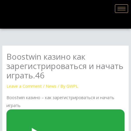
Skip
to
content
Boostwin казино как
зарегистрироваться и начать
играть.46
Leave a Comment
/
News
/ By
GWPL
Boostwin казино – как зарегистрироваться и начать
играть