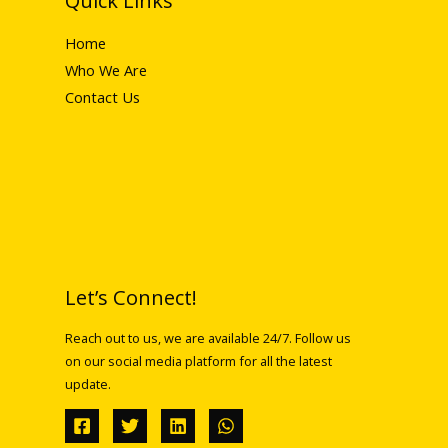
Quick Links
Home
Who We Are
Contact Us
Let’s Connect!
Reach out to us, we are available 24/7. Follow us
on our social media platform for all the latest
update.