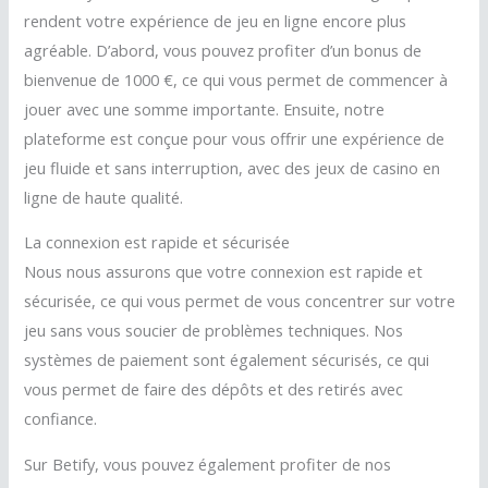
rendent votre expérience de jeu en ligne encore plus
agréable. D’abord, vous pouvez profiter d’un bonus de
bienvenue de 1000 €, ce qui vous permet de commencer à
jouer avec une somme importante. Ensuite, notre
plateforme est conçue pour vous offrir une expérience de
jeu fluide et sans interruption, avec des jeux de casino en
ligne de haute qualité.
La connexion est rapide et sécurisée
Nous nous assurons que votre connexion est rapide et
sécurisée, ce qui vous permet de vous concentrer sur votre
jeu sans vous soucier de problèmes techniques. Nos
systèmes de paiement sont également sécurisés, ce qui
vous permet de faire des dépôts et des retirés avec
confiance.
Sur Betify, vous pouvez également profiter de nos