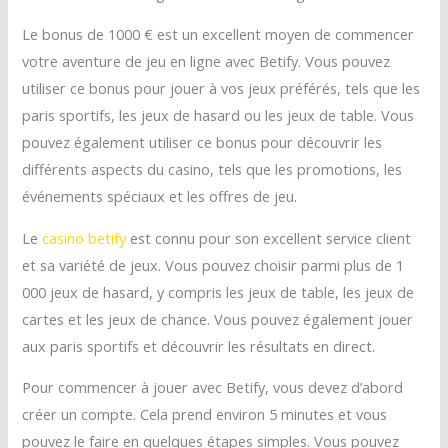
Le bonus de 1000 € est un excellent moyen de commencer
votre aventure de jeu en ligne avec Betify. Vous pouvez
utiliser ce bonus pour jouer à vos jeux préférés, tels que les
paris sportifs, les jeux de hasard ou les jeux de table. Vous
pouvez également utiliser ce bonus pour découvrir les
différents aspects du casino, tels que les promotions, les
événements spéciaux et les offres de jeu.
Le
casino betify
est connu pour son excellent service client
et sa variété de jeux. Vous pouvez choisir parmi plus de 1
000 jeux de hasard, y compris les jeux de table, les jeux de
cartes et les jeux de chance. Vous pouvez également jouer
aux paris sportifs et découvrir les résultats en direct.
Pour commencer à jouer avec Betify, vous devez d’abord
créer un compte. Cela prend environ 5 minutes et vous
pouvez le faire en quelques étapes simples. Vous pouvez