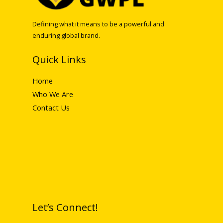
Defining what it means to be a powerful and
enduring global brand.
Quick Links
Home
Who We Are
Contact Us
Let’s Connect!