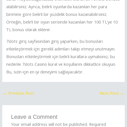
alabilirsiniz. Ayrıca, belirli oyunlarda kazanılan her para
birimine göre belirli bir yüzdelik bonus kazanabilirsiniz.
Örneğin, belirli bir oyun serisinde kazanılan her 100 TL’ye 10
TL bonus olarak eklenir.
7slots giriş sayfasından giriş yaparken, bu bonusları
etkinleştirmek için gerekli adımları takip etmeyi unutmayın.
Bonusları etkinleştirmek için belirli kurallara uymalısınız, bu
nedenle 7slots Casino kural ve koşullarını dikkatlice okuyun.
Bu, sizin için en iyi deneyimi sağlayacaktır.
←
Previous Post
Next Post
→
Leave a Comment
Your email address will not be published.
Required