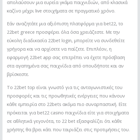
απολαύσουν μια ευρεία γκάμα παιχνιδιών, από κλασικά
καζίνο μέχρι live στοιχήματα σε πραγματικό χρόνο.
Εάν αναζητάτε μια αξιόπιστη πλατφόρμα για bet22, το
22bet greece προσφέρει όλα όσα χρειάζεστε. Με την
εύκολη διαδικασία 22bet login, μπορείτε να συνδεθείτε
γρήγορα και να αρχίσετε να παίζετε. Επιπλέον, η
εφαρμογή 22bet app σας επιτρέπει να έχετε πρόσβαση
στα αγαπημένα σας παιχνίδια από οπουδήποτε και αν
βρίσκεστε.
Το 22bet top είναι γνωστό για τις ανταγωνιστικές του
προσφορές και τις προωθητικές ενέργειες που κάνουν
κάθε εμπειρία στο 22bets ακόμα πιο συναρπαστική. Είτε
πρόκειται για bet22 casino παιχνίδια είτε για στοιχήματα
σε αθλητικά γεγονότα, το 22 bet εξασφαλίζει ότι κάθε
χρήστης θα βρει κάτι που ταιριάζει στις προτιμήσεις του.