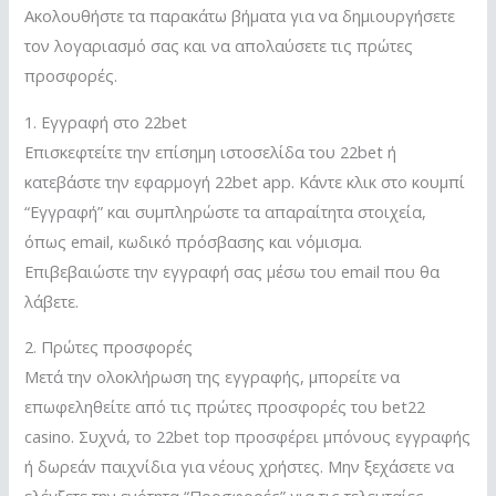
Ακολουθήστε τα παρακάτω βήματα για να δημιουργήσετε
τον λογαριασμό σας και να απολαύσετε τις πρώτες
προσφορές.
1. Εγγραφή στο 22bet
Επισκεφτείτε την επίσημη ιστοσελίδα του 22bet ή
κατεβάστε την εφαρμογή 22bet app. Κάντε κλικ στο κουμπί
“Εγγραφή” και συμπληρώστε τα απαραίτητα στοιχεία,
όπως email, κωδικό πρόσβασης και νόμισμα.
Επιβεβαιώστε την εγγραφή σας μέσω του email που θα
λάβετε.
2. Πρώτες προσφορές
Μετά την ολοκλήρωση της εγγραφής, μπορείτε να
επωφεληθείτε από τις πρώτες προσφορές του bet22
casino. Συχνά, το 22bet top προσφέρει μπόνους εγγραφής
ή δωρεάν παιχνίδια για νέους χρήστες. Μην ξεχάσετε να