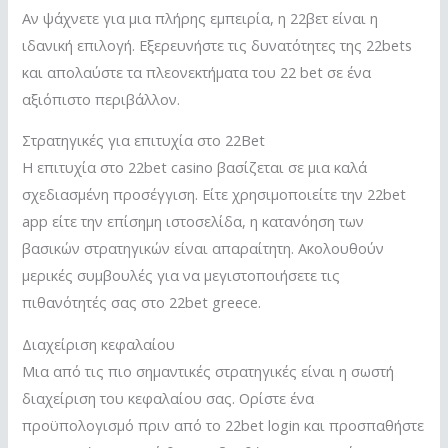
Αν ψάχνετε για μια πλήρης εμπειρία, η 22βετ είναι η
ιδανική επιλογή. Εξερευνήστε τις δυνατότητες της 22bets
και απολαύστε τα πλεονεκτήματα του 22 bet σε ένα
αξιόπιστο περιβάλλον.
Στρατηγικές για επιτυχία στο 22Bet
Η επιτυχία στο 22bet casino βασίζεται σε μια καλά
σχεδιασμένη προσέγγιση. Είτε χρησιμοποιείτε την 22bet
app είτε την επίσημη ιστοσελίδα, η κατανόηση των
βασικών στρατηγικών είναι απαραίτητη. Ακολουθούν
μερικές συμβουλές για να μεγιστοποιήσετε τις
πιθανότητές σας στο 22bet greece.
Διαχείριση κεφαλαίου
Μια από τις πιο σημαντικές στρατηγικές είναι η σωστή
διαχείριση του κεφαλαίου σας. Ορίστε ένα
προϋπολογισμό πριν από το 22bet login και προσπαθήστε