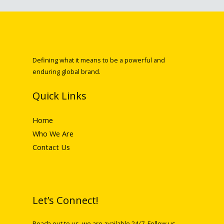
Defining what it means to be a powerful and
enduring global brand.
Quick Links
Home
Who We Are
Contact Us
Let’s Connect!
Reach out to us, we are available 24/7. Follow us