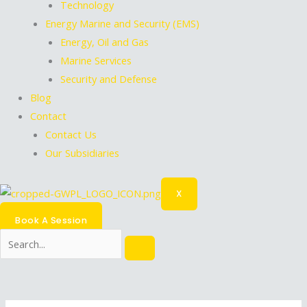
Technology
Energy Marine and Security (EMS)
Energy, Oil and Gas
Marine Services
Security and Defense
Blog
Contact
Contact Us
Our Subsidiaries
X
Book A Session