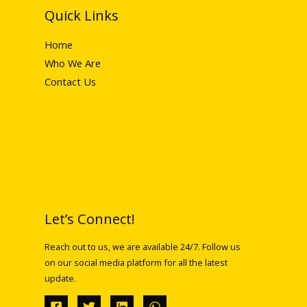
Quick Links
Home
Who We Are
Contact Us
Let’s Connect!
Reach out to us, we are available 24/7. Follow us
on our social media platform for all the latest
update.