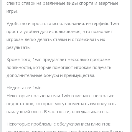
спектр ставок на различные виды спорта и азартные
игры.
Удобство и простота использования: интерфейс 1win
прост и удобен для использования, что позволяет
игрокам легко делать ставки и отслеживать их
результаты.
Кроме того, 1win предлагает несколько программ
лояльности, которые помогают игрокам получать
дополнительные бонусы и преимущества.
Недостатки 1win
Некоторые пользователи 1win отмечают несколько
недостатков, которые могут помешать им получать
наилучший опыт. В частности, они указывают на:
Некоторые проблемы с обслуживанием клиентов:
некоторые игроки отмечают, что 1win имеет проблемы