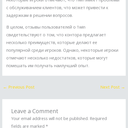
с обслуживанием клиентов, что может привести к
задержкам в решении вопросов.
В целом, отзывы пользователей о 1win
свидетельствуют о том, что контора предлагает
несколько преимуществ, которые делают ее
популярной среди игроков. Однако, некоторые игроки
отмечают несколько недостатков, которые могут
помешать им получать наилучший опыт.
←
Previous Post
Next Post
→
Leave a Comment
Your email address will not be published.
Required
fields are marked
*