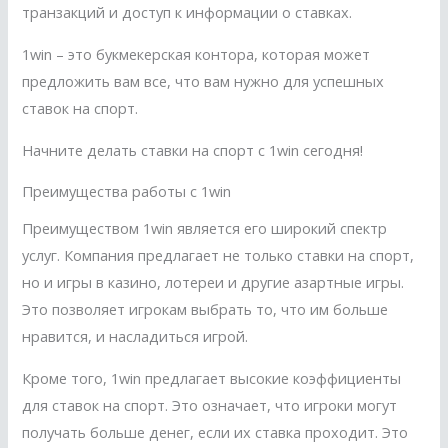
транзакций и доступ к информации о ставках.
1win – это букмекерская контора, которая может
предложить вам все, что вам нужно для успешных
ставок на спорт.
Начните делать ставки на спорт с 1win сегодня!
Преимущества работы с 1win
Преимуществом 1win является его широкий спектр
услуг. Компания предлагает не только ставки на спорт,
но и игры в казино, лотереи и другие азартные игры.
Это позволяет игрокам выбрать то, что им больше
нравится, и насладиться игрой.
Кроме того, 1win предлагает высокие коэффициенты
для ставок на спорт. Это означает, что игроки могут
получать больше денег, если их ставка проходит. Это