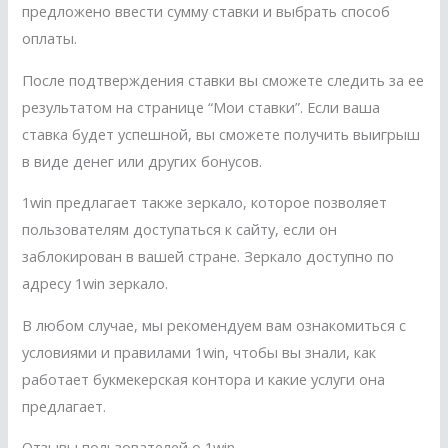
предложено ввести сумму ставки и выбрать способ
оплаты.
После подтверждения ставки вы сможете следить за ее
результатом на странице “Мои ставки”. Если ваша
ставка будет успешной, вы сможете получить выигрыш
в виде денег или других бонусов.
1win предлагает также зеркало, которое позволяет
пользователям доступаться к сайту, если он
заблокирован в вашей стране. Зеркало доступно по
адресу 1win зеркало.
В любом случае, мы рекомендуем вам ознакомиться с
условиями и правилами 1win, чтобы вы знали, как
работает букмекерская контора и какие услуги она
предлагает.
Отзывы пользователей о 1win