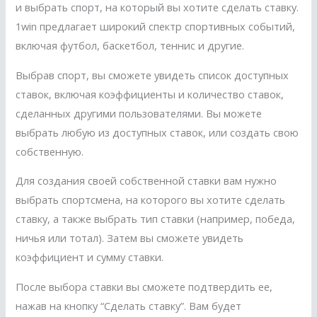
и выбрать спорт, на который вы хотите сделать ставку.
1win предлагает широкий спектр спортивных событий,
включая футбол, баскетбол, теннис и другие.
Выбрав спорт, вы сможете увидеть список доступных
ставок, включая коэффициенты и количество ставок,
сделанных другими пользователями. Вы можете
выбрать любую из доступных ставок, или создать свою
собственную.
Для создания своей собственной ставки вам нужно
выбрать спортсмена, на которого вы хотите сделать
ставку, а также выбрать тип ставки (например, победа,
ничья или тотал). Затем вы сможете увидеть
коэффициент и сумму ставки.
После выбора ставки вы сможете подтвердить ее,
нажав на кнопку “Сделать ставку”. Вам будет