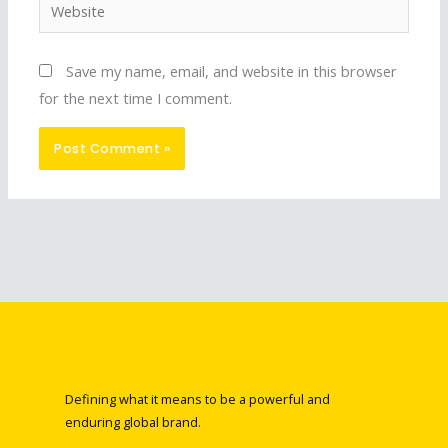
Website
Save my name, email, and website in this browser
for the next time I comment.
Defining what it means to be a powerful and
enduring global brand.