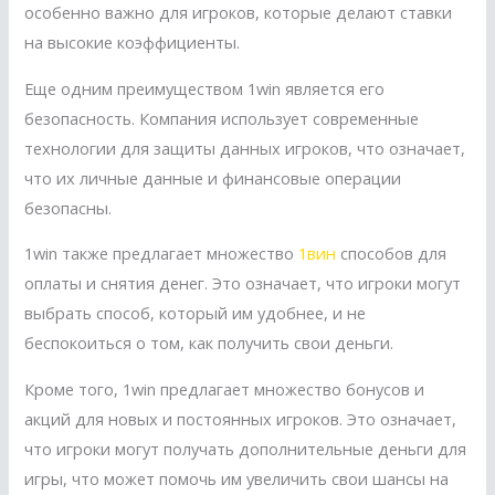
особенно важно для игроков, которые делают ставки
на высокие коэффициенты.
Еще одним преимуществом 1win является его
безопасность. Компания использует современные
технологии для защиты данных игроков, что означает,
что их личные данные и финансовые операции
безопасны.
1win также предлагает множество
1вин
способов для
оплаты и снятия денег. Это означает, что игроки могут
выбрать способ, который им удобнее, и не
беспокоиться о том, как получить свои деньги.
Кроме того, 1win предлагает множество бонусов и
акций для новых и постоянных игроков. Это означает,
что игроки могут получать дополнительные деньги для
игры, что может помочь им увеличить свои шансы на