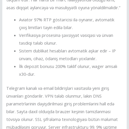
əsas diqqət əyləncəyə və məsuliyyətli oyuna yönəldilməlidir.”
Aviator 97% RTP göstəricisi ilə oynanır, avtomatik
çıxış limitləri təyin edilə bilər.
Verifikasiya prosesinə şəxsiyyət vəsiqəsi və ünvan
təsdiqi tələb olunur.
Sistem dublikat hesabları avtomatik aşkar edir – IP
ünvanı, cihaz, ödəniş metodları yoxlanılır.
İlk depozit bonusu 200% təklif olunur, wager əmsalı
x30-dur.
Telegram kanalı və email bildirişləri vasitəsilə yeni giriş
ünvanları göndərilir. VPN tələb olunmur, lakin DNS
parametrlərinin dəyişdirilməsi giriş problemlərini həll edə
bilər. Sayta daxil olduqda brauzer keşinin təmizlənməsi
tövsiyə olunur. SSL şifrələmə texnologiyası bütün məlumat
mübadiləsini qoruyur. Server infrastrukturu 99. 9% uptime