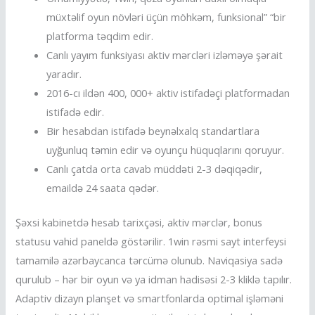
müxtəlif oyun növləri üçün möhkəm, funksional” “bir
platforma təqdim edir.
Canlı yayım funksiyası aktiv mərcləri izləməyə şərait
yaradır.
2016-cı ildən 400, 000+ aktiv istifadəçi platformadan
istifadə edir.
Bir hesabdan istifadə beynəlxalq standartlara
uyğunluq təmin edir və oyunçu hüquqlarını qoruyur.
Canlı çatda orta cavab müddəti 2-3 dəqiqədir,
emaildə 24 saata qədər.
Şəxsi kabinetdə hesab tarixçəsi, aktiv mərclər, bonus
statusu vahid paneldə göstərilir. 1win rəsmi sayt interfeysi
tamamilə azərbaycanca tərcümə olunub. Naviqasiya sadə
qurulub – hər bir oyun və ya idman hadisəsi 2-3 kliklə tapılır.
Adaptiv dizayn planşet və smartfonlarda optimal işləməni