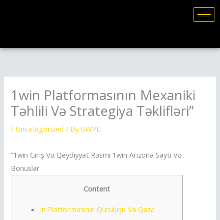
Skip
to
content
1win Platformasının Mexaniki
Təhlili Və Strategiya Təklifləri”
/
Uncategorized
/ By
GWPL
“1win Giriş Və Qeydiyyat Rəsmi 1win Arizona Saytı Və
Bonuslar
Content
In Platformasının Quruluşu Və Qəza