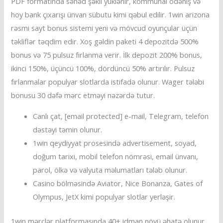
PDF formatında sənəd şəkli yüklənir, kommunal ödəniş və
hoy bank çıxarışı ünvan sübutu kimi qəbul edilir. 1win arizona
rəsmi sayt bonus sistemi yeni və mövcud oyunçular üçün
təkliflər təqdim edir. Xoş gəldin paketi 4 depozitdə 500%
bonus və 75 pulsuz fırlanma verir. İlk depozit 200% bonus,
ikinci 150%, üçüncü 100%, dördüncü 50% artırılır. Pulsuz
fırlanmalar populyar slotlarda istifadə olunur. Wager tələbi
bonusu 30 dəfə mərc etməyi nəzərdə tutur.
Canlı çat, [email protected] e-mail, Telegram, telefon
dəstəyi təmin olunur.
1win qeydiyyat prosesində advertisement, soyad,
doğum tarixi, mobil telefon nömrəsi, email ünvanı,
parol, ölkə və valyuta məlumatları tələb olunur.
Casino bölməsində Aviator, Nice Bonanza, Gates of
Olympus, JetX kimi populyar slotlar yerləşir.
1win mərclər platformasında 40+ idman növü əhatə olunur.