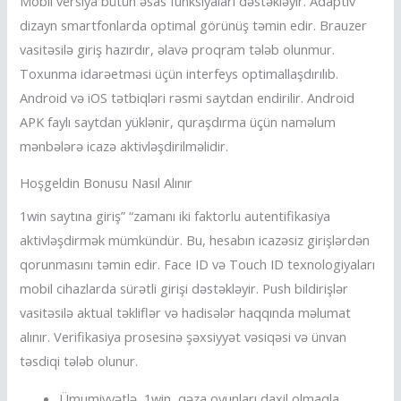
Mobil versiya bütün əsas funksiyaları dəstəkləyir. Adaptiv
dizayn smartfonlarda optimal görünüş təmin edir. Brauzer
vasitəsilə giriş hazırdır, əlavə proqram tələb olunmur.
Toxunma idarəetməsi üçün interfeys optimallaşdırılıb.
Android və iOS tətbiqləri rəsmi saytdan endirilir. Android
APK faylı saytdan yüklənir, quraşdırma üçün naməlum
mənbələrə icazə aktivləşdirilməlidir.
Hoşgeldin Bonusu Nasıl Alınır
1win saytına giriş” “zamanı iki faktorlu autentifikasiya
aktivləşdirmək mümkündür. Bu, hesabın icazəsiz girişlərdən
qorunmasını təmin edir. Face ID və Touch ID texnologiyaları
mobil cihazlarda sürətli girişi dəstəkləyir. Push bildirişlər
vasitəsilə aktual təkliflər və hadisələr haqqında məlumat
alınır. Verifikasiya prosesinə şəxsiyyət vəsiqəsi və ünvan
təsdiqi tələb olunur.
Ümumiyyətlə, 1win, qəza oyunları daxil olmaqla