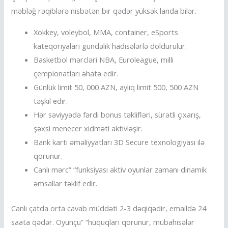
məbləğ rəqiblərə nisbətən bir qədər yüksək landa bilər.
Xokkey, voleybol, MMA, container, eSports
kateqoriyaları gündəlik hadisələrlə doldurulur.
Basketbol mərcləri NBA, Euroleague, milli
çempionatları əhatə edir.
Günlük limit 50, 000 AZN, aylıq limit 500, 500 AZN
təşkil edir.
Hər səviyyədə fərdi bonus təklifləri, sürətli çıxarış,
şəxsi menecer xidməti aktivləşir.
Bank kartı əməliyyatları 3D Secure texnologiyası ilə
qorunur.
Canlı mərc” “funksiyası aktiv oyunlar zamanı dinamik
əmsallar təklif edir.
Canlı çatda orta cavab müddəti 2-3 dəqiqədir, emaildə 24
saata qədər. Oyunçu” “hüquqları qorunur, mübahisələr