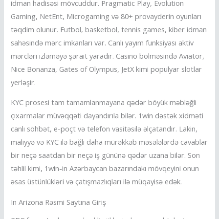
idman hadisəsi mövcuddur. Pragmatic Play, Evolution
Gaming, NetEnt, Microgaming və 80+ provayderin oyunları
təqdim olunur. Futbol, basketbol, tennis games, kiber idman
sahəsində mərc imkanları var. Canlı yayım funksiyası aktiv
mərcləri izləməyə şərait yaradır. Casino bölməsində Aviator,
Nice Bonanza, Gates of Olympus, JetX kimi populyar slotlar
yerləşir.
KYC prosesi tam tamamlanmayana qədər böyük məbləğli
çıxarmalar müvəqqəti dayandırıla bilər. 1win dəstək xidməti
canlı söhbət, e-poçt və telefon vasitəsilə əlçatandır. Lakin,
maliyyə və KYC ilə bağlı daha mürəkkəb məsələlərdə cavablar
bir neçə saatdan bir neçə iş gününə qədər uzana bilər. Son
təhlil kimi, 1win-in Azərbaycan bazarındakı mövqeyini onun
əsas üstünlükləri və çatışmazlıqları ilə müqayisə edək.
In Arizona Rəsmi Saytına Giriş