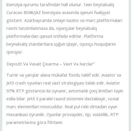
lisenziya qurumu tərəfindən həll olunur. 1win beynəlxalq
Curacao 8048/JAZ lisenziyası əsasında qanuni fəaliyyət
göstərir. Azərbaycanda onlayn kazino və mərc platformaları
rəsmi tənzimlənməsə də, oyunçular beynəlxalq
platformalardan qanuni istifadə edirlər. Platforma
beynəlxalq standartlara uyğun işləyir, oyunçu hüquqlarını
qoruyur.
Depozit Və Vəsait Çıxarma – Vaxt Və Xərclər”
Turnir və yarışlar əlavə mükafat fondu təklif edir. Aviator və
JetX crash oyunları real vaxt strategiyası tələb edir. Aviator
97% RTP göstəricisi ilə oynanır, avtomatik çıxış limitləri təyin
edilə bilər. JetX 3 paralel raund sistemini dəstəkləyir, sosial
mərc elementləri mövcuddur. Real pul riski olmadan oyun
mexanikası öyrənilir. Oyunlar provayder, tip, volatillik, RTP
parametrlərinə görə filtrlənir.