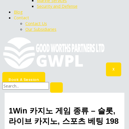
Marine Services
Security and Defense
Blog
Contact
Contact Us
Our Subsidiaries
X
Book A Session
1Win 카지노 게임 종류 – 슬롯,
라이브 카지노, 스포츠 베팅 198