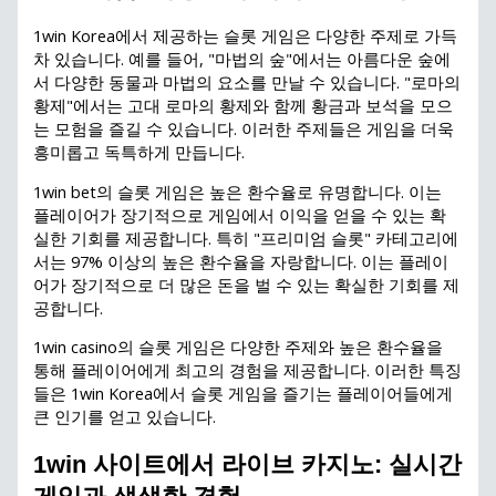
1win Korea에서 제공하는 슬롯 게임은 다양한 주제로 가득
차 있습니다. 예를 들어, "마법의 숲"에서는 아름다운 숲에
서 다양한 동물과 마법의 요소를 만날 수 있습니다. "로마의
황제"에서는 고대 로마의 황제와 함께 황금과 보석을 모으
는 모험을 즐길 수 있습니다. 이러한 주제들은 게임을 더욱
흥미롭고 독특하게 만듭니다.
1win bet의 슬롯 게임은 높은 환수율로 유명합니다. 이는
플레이어가 장기적으로 게임에서 이익을 얻을 수 있는 확
실한 기회를 제공합니다. 특히 "프리미엄 슬롯" 카테고리에
서는 97% 이상의 높은 환수율을 자랑합니다. 이는 플레이
어가 장기적으로 더 많은 돈을 벌 수 있는 확실한 기회를 제
공합니다.
1win casino의 슬롯 게임은 다양한 주제와 높은 환수율을
통해 플레이어에게 최고의 경험을 제공합니다. 이러한 특징
들은 1win Korea에서 슬롯 게임을 즐기는 플레이어들에게
큰 인기를 얻고 있습니다.
1win 사이트에서 라이브 카지노: 실시간