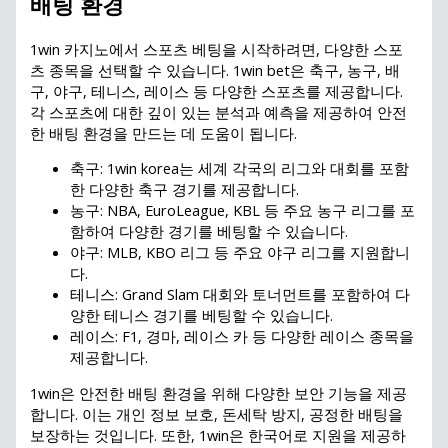
배팅 환경
1win 카지노에서 스포츠 베팅을 시작하려면, 다양한 스포
츠 종목을 선택할 수 있습니다. 1win bet은 축구, 농구, 배
구, 야구, 테니스, 레이스 등 다양한 스포츠를 제공합니다.
각 스포츠에 대한 깊이 있는 분석과 예측을 제공하여 안전
한 배팅 환경을 만드는 데 도움이 됩니다.
축구: 1win korea는 세계 각국의 리그와 대회를 포함
한 다양한 축구 경기를 제공합니다.
농구: NBA, EuroLeague, KBL 등 주요 농구 리그를 포
함하여 다양한 경기를 베팅할 수 있습니다.
야구: MLB, KBO 리그 등 주요 야구 리그를 지원합니
다.
테니스: Grand Slam 대회와 토너먼트를 포함하여 다
양한 테니스 경기를 베팅할 수 있습니다.
레이스: F1, 경마, 레이스 카 등 다양한 레이스 종목을
제공합니다.
1win은 안전한 배팅 환경을 위해 다양한 보안 기능을 제공
합니다. 이는 개인 정보 보호, 돈세탁 방지, 공정한 배팅을
보장하는 것입니다. 또한, 1win은 한국어로 지원을 제공하