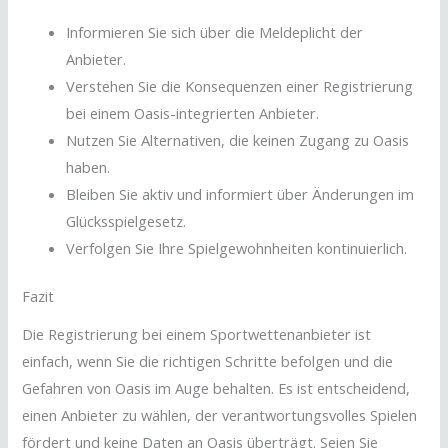
Informieren Sie sich über die Meldeplicht der
Anbieter.
Verstehen Sie die Konsequenzen einer Registrierung
bei einem Oasis-integrierten Anbieter.
Nutzen Sie Alternativen, die keinen Zugang zu Oasis
haben.
Bleiben Sie aktiv und informiert über Änderungen im
Glücksspielgesetz.
Verfolgen Sie Ihre Spielgewohnheiten kontinuierlich.
Fazit
Die Registrierung bei einem Sportwettenanbieter ist
einfach, wenn Sie die richtigen Schritte befolgen und die
Gefahren von Oasis im Auge behalten. Es ist entscheidend,
einen Anbieter zu wählen, der verantwortungsvolles Spielen
fördert und keine Daten an Oasis überträgt. Seien Sie