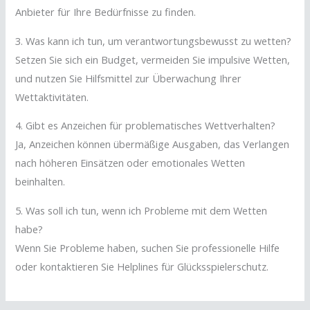
Anbieter für Ihre Bedürfnisse zu finden.
3. Was kann ich tun, um verantwortungsbewusst zu wetten?
Setzen Sie sich ein Budget, vermeiden Sie impulsive Wetten,
und nutzen Sie Hilfsmittel zur Überwachung Ihrer
Wettaktivitäten.
4. Gibt es Anzeichen für problematisches Wettverhalten?
Ja, Anzeichen können übermäßige Ausgaben, das Verlangen
nach höheren Einsätzen oder emotionales Wetten
beinhalten.
5. Was soll ich tun, wenn ich Probleme mit dem Wetten
habe?
Wenn Sie Probleme haben, suchen Sie professionelle Hilfe
oder kontaktieren Sie Helplines für Glücksspielerschutz.