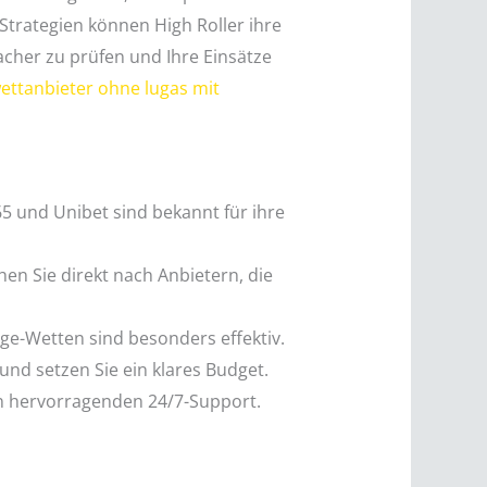
trategien können High Roller ihre
cher zu prüfen und Ihre Einsätze
ettanbieter ohne lugas mit
 und Unibet sind bekannt für ihre
hen Sie direkt nach Anbietern, die
age-Wetten sind besonders effektiv.
und setzen Sie ein klares Budget.
en hervorragenden 24/7-Support.