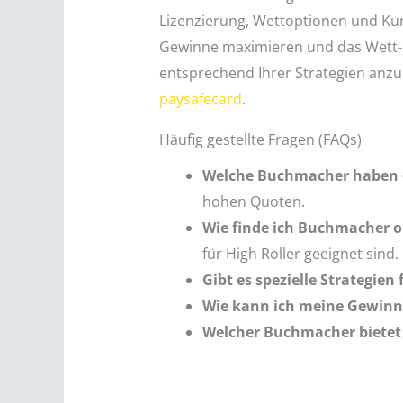
Lizenzierung, Wettoptionen und Kun
Gewinne maximieren und das Wett-Er
entsprechend Ihrer Strategien anz
paysafecard
.
Häufig gestellte Fragen (FAQs)
Welche Buchmacher haben d
hohen Quoten.
Wie finde ich Buchmacher o
für High Roller geeignet sind.
Gibt es spezielle Strategien 
Wie kann ich meine Gewin
Welcher Buchmacher bietet