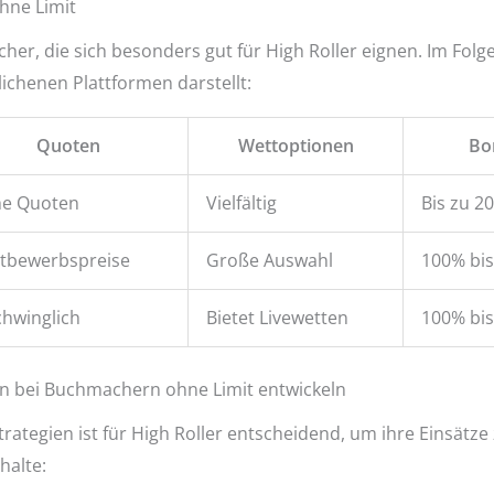
hne Limit
her, die sich besonders gut für High Roller eignen. Im Folge
lichenen Plattformen darstellt:
Quoten
Wettoptionen
Bo
e Quoten
Vielfältig
Bis zu 2
tbewerbspreise
Große Auswahl
100% bis
chwinglich
Bietet Livewetten
100% bis
ien bei Buchmachern ohne Limit entwickeln
rategien ist für High Roller entscheidend, um ihre Einsätze
 halte: