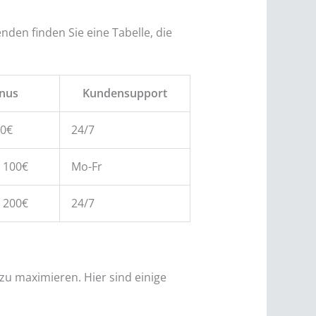
nden finden Sie eine Tabelle, die
nus
Kundensupport
00€
24/7
 100€
Mo-Fr
 200€
24/7
 zu maximieren. Hier sind einige