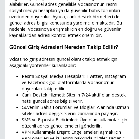
alabilirler. Güncel adres genellikle Vdcasino’nun resmi
sosyal medya hesapları ya da güvenilir bahis forumları
üzerinden duyurulur. Ayrıca, canlı destek hizmetleri de
güncel adres bilgisi konusunda yardımcı olmaktadır. Bu
nedenle, Vdcasino’ya erişmek için en doğru ve güvenilir
kaynaklardan adresi kontrol etmek önemlidir.
Güncel Giriş Adresleri Nereden Takip Edilir?
Vdcasino giriş adresini güncel olarak takip etmek için
aşağıdaki yöntemler kullanılabilir:
Resmi Sosyal Medya Hesapları: Twitter, Instagram
ve Facebook gibi platformlarda Vdcasino’nun
duyuruları takip edilir.
Canlı Destek Hizmeti: Sitenin 7/24 aktif olan destek
hattı güncel adres bilgisi verir.
Güvenilir Bahis Forumları ve Bloglar: Alanında uzman
siteler adres değişikliklerini zamanında paylaşır.
SMS ve E-posta Bildirimleri: Üye olan kullanıcılar için
düzenli adres güncellemeleri gönderilir.
VPN Kullanımıyla Erişim: Engellemeleri aşmak için
VPN önerileri ve kullanımı hakkında bilgiler sağlanır.