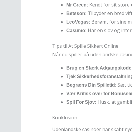
Kendt for sit store
Mr Green:
Tilbyder en bred vi
Betsson:
Berømt for sine mob
LeoVegas:
Har en sjov og inte
Casumo:
Tips til At Spille Sikkert Online
Når du spiller på udenlandske casinoe
Brug en Stærk Adgangskode
Tjek Sikkerhedsforanstaltnin
Sæt ti
Begræns Din Spilletid:
Vær Kritisk over for Bonusse
Husk, at gambli
Spil For Sjov:
Konklusion
Udenlandske casinoer har skabt nye m