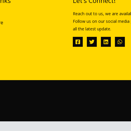
inks
Let’s Connect!
Reach out to us, we are availa
Follow us on our social media 
re
all the latest update.