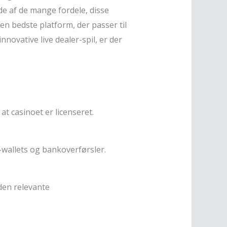
æde af de mange fordele, disse
en bedste platform, der passer til
nnovative live dealer-spil, er der
 at casinoet er licenseret.
-wallets og bankoverførsler.
den relevante