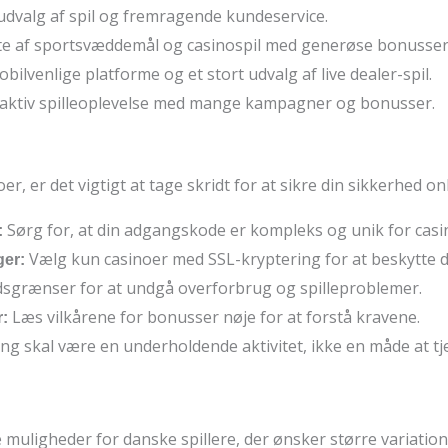
 udvalg af spil og fremragende kundeservice.
fte af sportsvæddemål og casinospil med generøse bonusser
ilvenlige platforme og et stort udvalg af live dealer-spil.
raktiv spilleoplevelse med mange kampagner og bonusser.
r, er det vigtigt at tage skridt for at sikre din sikkerhed onl
Sørg for, at din adgangskode er kompleks og unik for casi
:
Vælg kun casinoer med SSL-kryptering for at beskytte d
ger:
dsgrænser for at undgå overforbrug og spilleproblemer.
Læs vilkårene for bonusser nøje for at forstå kravene.
r:
ng skal være en underholdende aktivitet, ikke en måde at t
uligheder for danske spillere, der ønsker større variation 