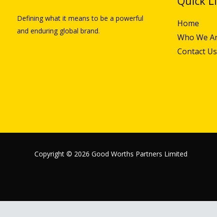
Quick L
Defining what it means to be a powerful
Home
and enduring global brand.
Who We A
Contact Us
Copyright © 2026 Good Worths Partners Limited