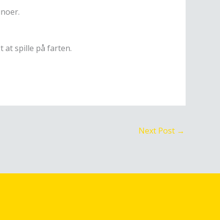
inoer.
at spille på farten.
Next Post
→