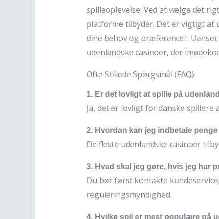
spilleoplevelse. Ved at vælge det ri
platforme tilbyder. Det er vigtigt 
dine behov og præferencer. Uanset om 
udenlandske casinoer, der imødekom
Ofte Stillede Spørgsmål (FAQ)
1. Er det lovligt at spille på udenl
Ja, det er lovligt for danske spillere
2. Hvordan kan jeg indbetale penge
De fleste udenlandske casinoer tilb
3. Hvad skal jeg gøre, hvis jeg ha
Du bør først kontakte kundeservice,
reguleringsmyndighed.
4. Hvilke spil er mest populære på