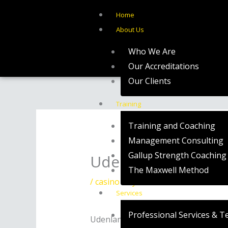
Skip
Home
to
About Us
content
Who We Are
Our Accreditations
Our Clients
Training
Training and Coaching
Management Consulting
Gallup Strength Coaching
Udenlandske Casino
The Maxwell Method
/
casino
/ By
GWPL
Services
Professional Services & T
Udenlandske Casinoer for Danske Sp