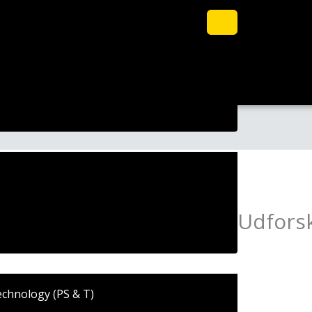
er for Danske Spillere: Udfors
echnology (PS & T)
illere: Udforsk Nye Platforme