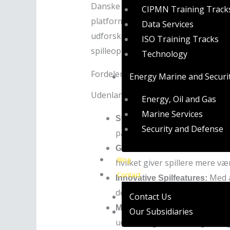
Danske spillere har i stigende grad 
CIPMN Training Track
platforme tilgængelige, kan spillere
Data Services
udforske de forskellige muligheder,
ISO Training Tracks
spilleoplevelse.
Technology
Fordelene ved Udenlandske Casinoe
Energy Marine and Securi
Udenlandske casinoer har mange ford
Energy, Oil and Gas
Marine Services
Mange udenl
Større Spiludvalg:
Security and Defense
på danske sider.
Udenland
Generøse Bonusser:
Blog
hvilket giver spillere mere væ
Contact
Med a
Innovative Spilfeatures:
der forbedrer spilleoplevelsen
Contact Us
Mere Fleksible Udbetalingsm
Our Subsidiaries
udbetalinger lettere og hurti