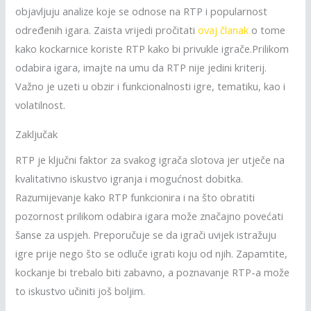
objavljuju analize koje se odnose na RTP i popularnost
određenih igara. Zaista vrijedi pročitati
ovaj članak
o tome
kako kockarnice koriste RTP kako bi privukle igrače.Prilikom
odabira igara, imajte na umu da RTP nije jedini kriterij.
Važno je uzeti u obzir i funkcionalnosti igre, tematiku, kao i
volatilnost.
Zaključak
RTP je ključni faktor za svakog igrača slotova jer utječe na
kvalitativno iskustvo igranja i mogućnost dobitka.
Razumijevanje kako RTP funkcionira i na što obratiti
pozornost prilikom odabira igara može značajno povećati
šanse za uspjeh. Preporučuje se da igrači uvijek istražuju
igre prije nego što se odluče igrati koju od njih. Zapamtite,
kockanje bi trebalo biti zabavno, a poznavanje RTP-a može
to iskustvo učiniti još boljim.