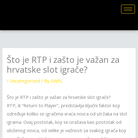
Skip
to
content
Što je RTP i zašto je važan za
hrvatske slot igrače?
/
Uncategorized
/ By
GWPL
Što je RTP i zašto je važan za hrvatske slot igrače?
RTP, ili “Return to Player”, predstavlja ključni faktor koji
određuje koliko se igračima vraća novca od utržaka na slot
igrama. Ovaj postotak, koji se izražava kao postotak od
uloženog novca, od velike je važnosti za svakog igrača koji