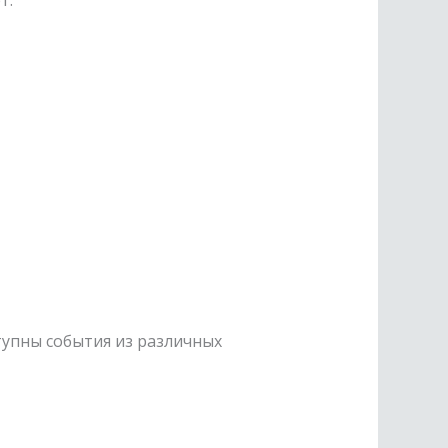
т.
тупны события из различных