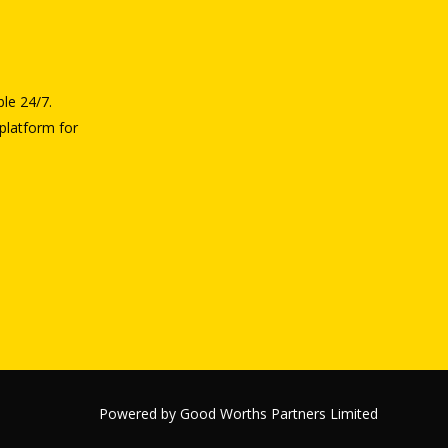
ble 24/7.
platform for
Powered by Good Worths Partners Limited