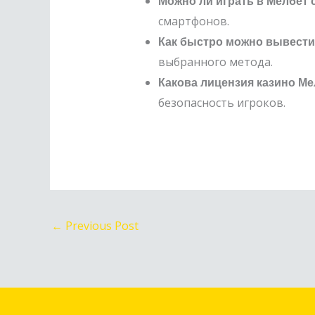
Можно ли играть в Мелбет 
смартфонов.
Как быстро можно вывести
выбранного метода.
Какова лицензия казино М
безопасность игроков.
←
Previous Post