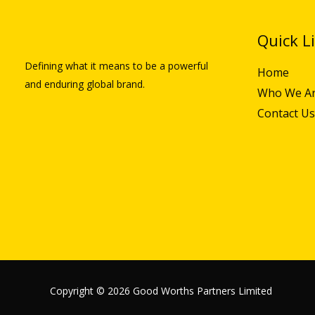
Quick L
Defining what it means to be a powerful
Home
and enduring global brand.
Who We A
Contact Us
Copyright © 2026 Good Worths Partners Limited