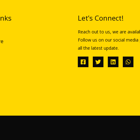
inks
Let’s Connect!
Reach out to us, we are availa
Follow us on our social media 
re
all the latest update.