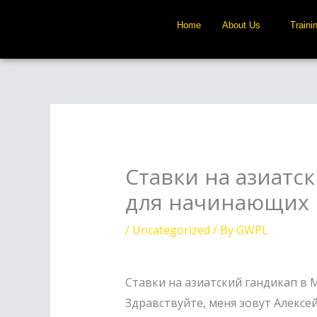
Skip
Home
About Us
Traini
to
content
Ставки на азиатс
для начинающих
/
Uncategorized
/ By
GWPL
Ставки на азиатский гандикап в
Здравствуйте, меня зовут Алексей