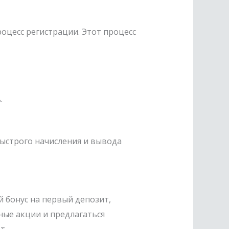
оцесс регистрации. Этот процесс
.
быстрого начисления и вывода
 бонус на первый депозит,
ные акции и предлагаться