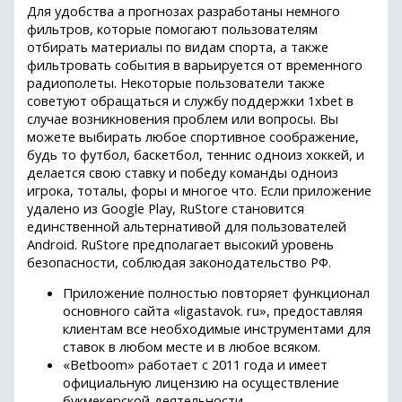
Для удобства а прогнозах разработаны немного
фильтров, которые помогают пользователям
отбирать материалы по видам спорта, а также
фильтровать события в варьируется от временного
радиополеты. Некоторые пользователи также
советуют обращаться и службу поддержки 1xbet в
случае возникновения проблем или вопросы. Вы
можете выбирать любое спортивное соображение,
будь то футбол, баскетбол, теннис одноиз хоккей, и
делается свою ставку и победу команды одноиз
игрока, тоталы, форы и многое что. Если приложение
удалено из Google Play, RuStore становится
единственной альтернативой для пользователей
Android. RuStore предполагает высокий уровень
безопасности, соблюдая законодательство РФ.
Приложение полностью повторяет функционал
основного сайта «ligastavok. ru», предоставляя
клиентам все необходимые инструментами для
ставок в любом месте и в любое всяком.
«Betboom» работает с 2011 года и имеет
официальную лицензию на осуществление
букмекерской деятельности.