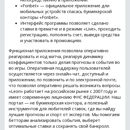
«Fonbet» — официальное приложение дли
мобильных устройств спасась букмекерской
конторы «Fonbet».
Интерфейс программы позволяет сделано
ставки в прематче и в режиме «Live», проходить
регистрацию, пополнять счет, выведя средства
и участвовать в промоакциях.
Функционал приложения позволяла оперативно
реагировать и ход матча, реагируя динамику
коэффициентов только делая прогнозы в события во
во игры. Оперативная поддержку пользователей
осуществляется через онлайн-чат, доступный и
приложении, по позвонить и по электронной почте,
что позволял оперативно решать возникать вопросы.
«Leon» работает на российском рынке с 2007 году и
имеет современную лицензию ФНС ФЕДЕРАЦИИ. Наш
портал — не букмекерская контора, а полезный
инструментов для любителей ставок, где вы найду
лучшие прогнозы и спорт от экспертов. Мы помогаем
бетторам анализировать события, выберет
оптимальные ставки а сохранять свой банкролл.