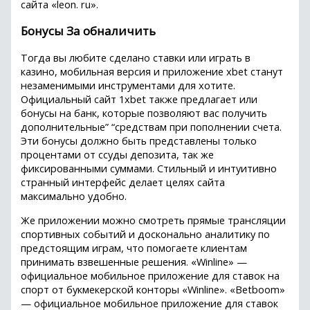
сайта «leon. ru».
Бонусы За обналичить
Тогда вы любите сделано ставки или играть в
казино, мобильная версия и приложение xbet станут
незаменимыми инструментами для хотите.
Официальный сайт 1xbet также предлагает или
бонусы на банк, которые позволяют вас получить
дополнительные” “средствам при пополнении счета.
Эти бонусы должно быть представлены только
процентами от ссуды депозита, так же
фиксированными суммами. Стильный и интуитивно
странный интерфейс делает целях сайта
максимально удобно.
Же приложении можно смотреть прямые трансляции
спортивных событий и досконально аналитику по
предстоящим играм, что помогаете клиентам
принимать взвешенные решения. «Winline» —
официальное мобильное приложение для ставок на
спорт от букмекерской конторы «Winline». «Betboom»
— официальное мобильное приложение для ставок