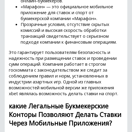
онлайн-букмекеров.
«Марафон» — это официальное мобильное
приложение для ставок и спорт от
букмекерской компании «Марафон».
Прозрачные условия, отсутствие скрытых
комиссий и высокая скорость обработки
транзакций свидетельствует о серьезном
подходе компании к финансовым операциям.
Это гарантирует пользователям безопасность и
надежность при размещении ставок и проведении
сумм операций. Компания работает в строгом
госкоммата с законодательством же следит за
соблюдением правил и норм, установленных в
индустрии азартных игр. Одной из главных
возможностей мобильной версии же приложения
xbet являлась возможность делать ставки на спорт.
какие Легальные Букмекерские
Конторы Позволяют Делать Ставки
Через Мобильные Приложения?