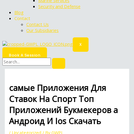
Marine Services
Security and Defense
Blog
Contact
Contact Us
Our Subsidiaries
X
Book A Session
самые Приложения Для
Ставок На Спорт Топ
Приложений Букмекеров а
Андроид И Ios Скачать
/
Uncategorized
/ By
GWPL