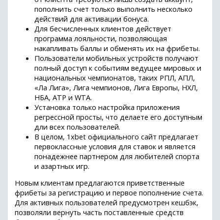
пополнить счет только выполнить несколько
действий для активации бонуса.
Для бесчисленных клиентов действует
программа лояльности, позволяющая
накапливать баллы и обменять их на фрибеты.
Пользователи мобильных устройств получают
полный доступ к событиям ведущее мировых и
национальных чемпионатов, таких РПЛ, АПЛ,
«Ла Лига», Лига чемпионов, Лига Европы, НХЛ,
НБА, ATP и WTA.
Установка только настройка приложения
регрессной просты, что делаете его доступным
дли всех пользователей.
В целом, 1xbet официального сайт предлагает
первоклассные условия для ставок и является
понадежнее партнером для любителей спорта
и азартных игр.
Новым клиентам предлагаются приветственные
фрибеты за регистрацию и первое пополнение счета.
Для активных пользователей предусмотрен кешбэк,
позволяли вернуть часть поставленные средств