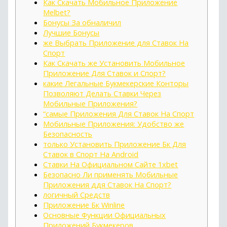
Как Скачать Мобильное Приложение
Melbet?
Бонусы За обналичил
Лучшие Бонусы
же Выбрать Приложение для Ставок На
Спорт
Как Скачать же Установить Мобильное
Приложение Для Ставок и Спорт?
какие Легальные Букмекерские Конторы
Позволяют Делать Ставки Через
Мобильные Приложения?
“самые Приложения Для Ставок На Спорт
Мобильные Приложения: Удобство же
Безопасность
только Установить Приложение Бк Для
Ставок в Спорт На Android
Ставки На Официальном Сайте 1xbet
Безопасно Ли применять Мобильные
Приложения ддя Ставок На Спорт?
логичный Средств
Приложение Бк Winline
Основные Функции Официальных
Приложений Букмекеров