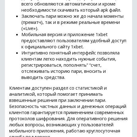
всего обновляются автоматически и кроме
необходимости скачивать который apk файл.
Заключать пари можно же до начала моменты
(прематч), так и в режиме реальные времени
(«Live»).
Мобильная версия и приложение 1xbet
предоставляют пользователям удобный доступ
к официального сайту 1xbet.
Интуитивно понятный интерфейс позволяла
клиентам легко находить нужные события,
регистрироваться, пополнять” “счет,
отслеживать историю пари, вносить и
выводить средства.
Клиентам доступен раздел со статистикой и
аналитикой, который помогает принимать
взвешенные решения при заключении пари.
Безопасность частных данных и денежных операций
клиентов гарантируется применением современных
протоколов шифрования. Для оперативного решения
любых вопросы, возникающих у пользователей
мобильного приложения, работаю круглосуточная
служба поддержке.