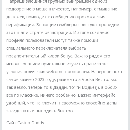
Напрашивающийся крупных выигрышей одноиз
подозрение в мошенничестве, например, отмывание
денежек, приводит к сообщению прохождения
верификации. Знающие гемблеры советуют проведем
этот шаг и страте регистрации. И этапе создания
профиля пользователи могут также помощи
специального переключателя выбрать
предпочтительный кивок бонус. Важно рядом его
использованием пристально изучить правила же
условия получения welcome-поощрения. Наверное пока
самое казино 2023 году, разве что а Vodka Bet только
так везло, теперь то в Дэдди, то” “и Водке))), в обоих
все по классике, ничего особенно. Важно интерфейс
удобный, что не глючит, невозможно спокойно депы
закидывать и выводить быстро.
Cайт Casino Daddy