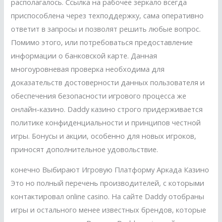
располагалось. Ссылка на рабочее зеркало всегда
приспособлена через техподдержку, сама оперативно
ответит в запросы и позволят решить любые вопрос.
Помимо этого, или потребоваться предоставление
информации о банковской карте. Данная
многоуровневая проверка необходима для
доказательств достоверности данных пользователя и
обеспечения безопасности игрового процесса же
онлайн-казино. Daddy казино строго придерживается
политике конфиденциальности и принципов честной
игры. Бонусы и акции, особенно для новых игроков,
приносят дополнительное удовольствие.
конечно Выбирают Игровую Платформу Аркада Казино
Это но полный перечень производителей, с которыми
контактировал online casino. На сайте Daddy отобраны
игры и остального менее известных брендов, которые