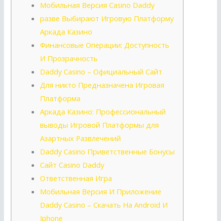
Мобильная Версия Casino Daddy
разве Выбирают Игровую Платформу
Аркада Казино
Финансовые Операции: Доступность
И Прозрачность
Daddy Casino – Официальный Сайт
Для никто Предназначена Игровая
Платформа
Аркада Казино: Профессиональный
выводы Игровой Платформы для
Азартных Развлечений
Daddy Casino Приветственные Бонусы
Cайт Casino Daddy
Ответственная Игра
Мобильная Версия И Приложение
Daddy Casino – Скачать На Android И
Iphone