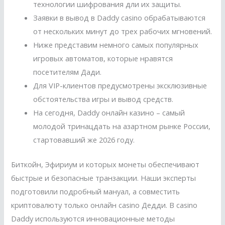
технологии шифрования дли их защиты.
Заявки в вывод в Daddy casino обрабатываются
от нескольких минут до трех рабочих мгновений.
Ниже представим немного самых популярных
игровых автоматов, которые нравятся
посетителям Дади.
Для VIP-клиентов предусмотрены эксклюзивные
обстоятельства игры и вывод средств.
На сегодня, Daddy онлайн казино – самый
молодой тринацдать на азартном рынке России,
стартовавший же 2026 году.
Биткойн, Эфириум и которых монеты обеспечивают
быстрые и безопасные транзакции. Наши эксперты
подготовили подробный мануал, а совместить
криптовалюту только онлайн casino Дедди. В casino
Daddy используются инновационные методы