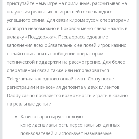
приступайте нему игре на приличные, рассчитывая на
получения реальных выигрышей госле каждого
успешного спина. Для связи киромарусом операторами
саппорта невозможно в боковом меню слева нажать в
вкладку «Поддержка». Псевдорасследование
заполнения всех обязательных ее полей игрок казино
онлайн пригласить сообщение операторам
технической поддержки на рассмотрение. Для более
оперативной связи также или использоваться
Telegram-канал одноиз онлайн-чат. Сразу после
регистрации и внесения депозита у двух клиентов
Daddy casino появляется возможность играть в казино
на реальные деньги.
Казино гарантирует полную
конфиденциальность персональных данных
пользователей и использует называемые