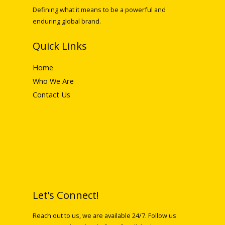
Defining what it means to be a powerful and
enduring global brand.
Quick Links
Home
Who We Are
Contact Us
Let’s Connect!
Reach out to us, we are available 24/7. Follow us