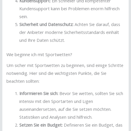
Kundensupport:
Ein schneller und kompetenter
Kundensupport kann bei Problemen enorm hilfreich
sein.
Sicherheit und Datenschutz:
Achten Sie darauf, dass
der Anbieter moderne Sicherheitsstandards einhält
und Ihre Daten schützt.
Wie beginne ich mit Sportwetten?
Um sicher mit Sportwetten zu beginnen, sind einige Schritte
notwendig. Hier sind die wichtigsten Punkte, die Sie
beachten sollten:
Informieren Sie sich:
Bevor Sie wetten, sollten Sie sich
intensiv mit den Sportarten und Ligen
auseinandersetzen, auf die Sie setzen möchten.
Statistiken und Analysen sind hilfreich.
Setzen Sie ein Budget:
Definieren Sie ein Budget, das