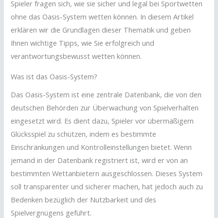
Spieler fragen sich, wie sie sicher und legal bei Sportwetten
ohne das Oasis-System wetten können. In diesem Artikel
erklären wir die Grundlagen dieser Thematik und geben
Ihnen wichtige Tipps, wie Sie erfolgreich und
verantwortungsbewusst wetten können.
Was ist das Oasis-System?
Das Oasis-System ist eine zentrale Datenbank, die von den
deutschen Behörden zur Überwachung von Spielverhalten
eingesetzt wird. Es dient dazu, Spieler vor übermäßigem
Glücksspiel zu schützen, indem es bestimmte
Einschränkungen und Kontrolleinstellungen bietet. Wenn
jemand in der Datenbank registriert ist, wird er von an
bestimmten Wettanbietern ausgeschlossen. Dieses System
soll transparenter und sicherer machen, hat jedoch auch zu
Bedenken bezüglich der Nutzbarkeit und des
Spielvergnügens geführt.