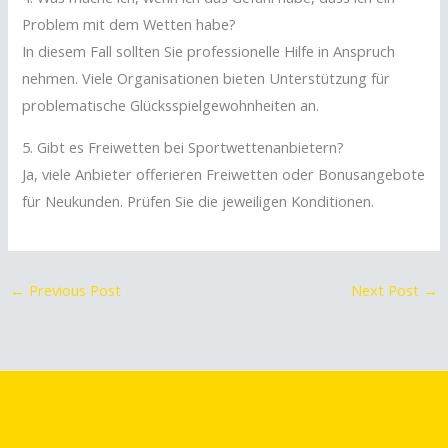
Problem mit dem Wetten habe?
In diesem Fall sollten Sie professionelle Hilfe in Anspruch
nehmen. Viele Organisationen bieten Unterstützung für
problematische Glücksspielgewohnheiten an.
5. Gibt es Freiwetten bei Sportwettenanbietern?
Ja, viele Anbieter offerieren Freiwetten oder Bonusangebote
für Neukunden. Prüfen Sie die jeweiligen Konditionen.
←
Previous Post
Next Post
→