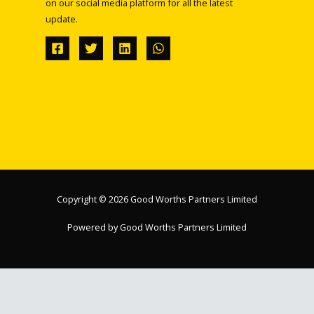
on our social media platform for all the latest
update.
Copyright © 2026 Good Worths Partners Limited
Powered by Good Worths Partners Limited