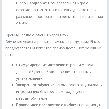
Познавательная игра о
Pinco Geography:
странах, континентах и их культурах, которая
развивает пространственное мышление и знания
о мире.
Преимущества обучения через игры
Обучение через игры, как в случае с продуктами Pinco,
предоставляет множество преимуществ. Вот основные
из них:
Игровой формат
Стимулирование интереса:
делает обучение более привлекательным и
увлекательным.
Игры помогают усваивать
Ускоренное обучение:
информацию быстрее, чем традиционные
методы обучения.
Игроки могут
Правильное восприятие ошибок: