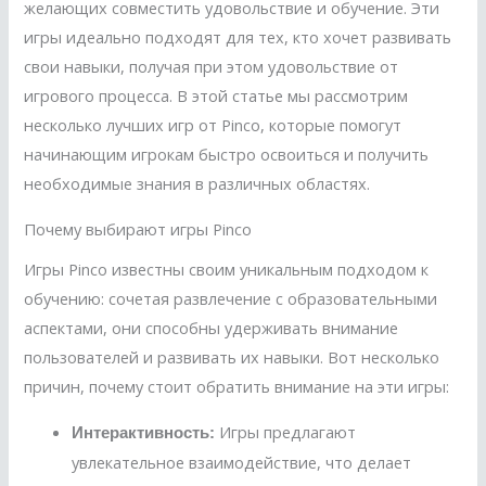
желающих совместить удовольствие и обучение. Эти
игры идеально подходят для тех, кто хочет развивать
свои навыки, получая при этом удовольствие от
игрового процесса. В этой статье мы рассмотрим
несколько лучших игр от Pinco, которые помогут
начинающим игрокам быстро освоиться и получить
необходимые знания в различных областях.
Почему выбирают игры Pinco
Игры Pinco известны своим уникальным подходом к
обучению: сочетая развлечение с образовательными
аспектами, они способны удерживать внимание
пользователей и развивать их навыки. Вот несколько
причин, почему стоит обратить внимание на эти игры:
Игры предлагают
Интерактивность:
увлекательное взаимодействие, что делает