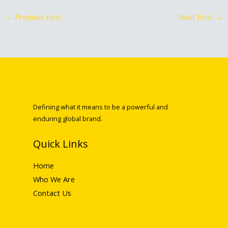
←
Previous Post
Next Post
→
Defining what it means to be a powerful and
enduring global brand.
Quick Links
Home
Who We Are
Contact Us