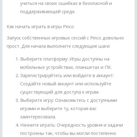
учиться на своих ошибках в безопасной и
поддерживающей среде.
Как начать играть в игры Pinco
Запуск собственных игровых сессий с Pinco довольно
прост. Для начала выполните следующие шаги:
Выберите платформу: Игры доступны на
мобильных устройствах, планшетах и ПК.
Зарегистрируйтесь или войдите в аккаунт:
Создайте новый аккаунт или используйте
существующий для доступа к играм.
Выберите игру: Ознакомьтесь с доступными
играми и выберите ту, которая вас
заинтересовала.
Начните играть: Очередность уровня и задачи
построены так, чтобы вы могли постепенно