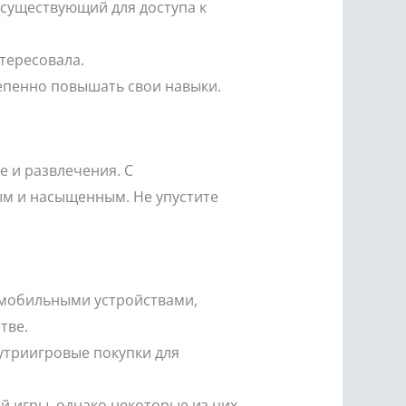
 существующий для доступа к
тересовала.
тепенно повышать свои навыки.
 и развлечения. С
ым и насыщенным. Не упустите
мобильными устройствами,
тве.
утриигровые покупки для
 игры, однако некоторые из них