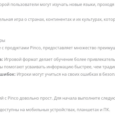
торой пользователи могут изучать новые языки, проходя
льная игра о странах, континентах и их культурах, кот
гры
е с продуктами Pinco, предоставляет множество преимущ
а:
Игровой формат делает обучение более привлекател
ы помогают усваивать информацию быстрее, чем тради
ошибок:
Игроки могут учиться на своих ошибках в безо
ий с Pinco довольно прост. Для начала выполните следу
доступны на мобильных устройствах, планшетах и ПК.