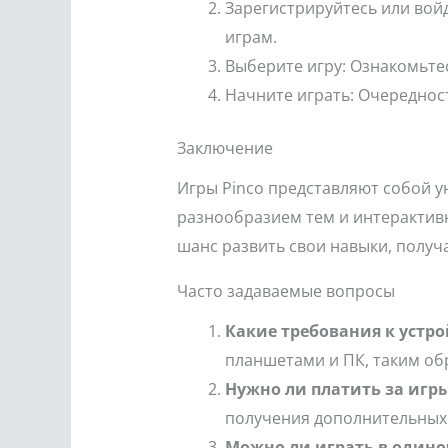
Зарегистрируйтесь или войд
играм.
Выберите игру: Ознакомьтес
Начните играть: Очереднос
Заключение
Игры Pinco представляют собой у
разнообразием тем и интерактив
шанс развить свои навыки, получ
Часто задаваемые вопросы
Какие требования к устро
планшетами и ПК, таким об
Нужно ли платить за игры
получения дополнительных
Можно ли играть в одино