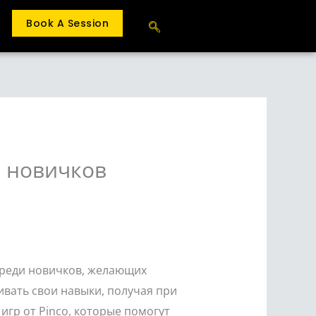
Book A Session
я новичков
среди новичков, желающих
вивать свои навыки, получая при
игр от Pinco, которые помогут