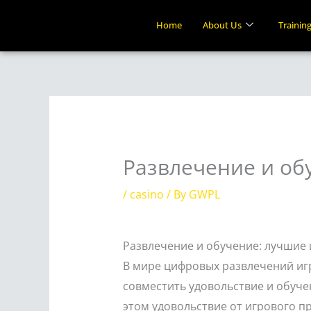
Skip
Home
About Us
Trainin
to
content
Развлечение и об
/
casino
/ By
GWPL
Развлечение и обучение: лучшие 
В мире цифровых развлечений иг
совместить удовольствие и обучен
этом удовольствие от игрового пр