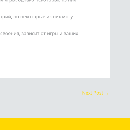
орий, но некоторые из них могут
своения, зависит от игры и ваших
Next Post
→