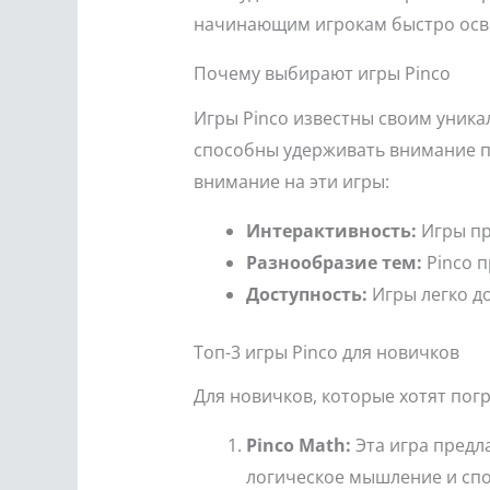
начинающим игрокам быстро осво
Почему выбирают игры Pinco
Игры Pinco известны своим уника
способны удерживать внимание по
внимание на эти игры:
Интерактивность:
Игры пр
Разнообразие тем:
Pinco п
Доступность:
Игры легко д
Топ-3 игры Pinco для новичков
Для новичков, которые хотят пог
Pinco Math:
Эта игра предл
логическое мышление и спо