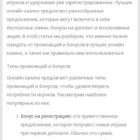
игроков и удержании уже зарегистрированных. Лучшие
онлайн казино предлагают разнообразные
предложения, которые могут включать в себя
бесплатные спины, бонусы на депозит и эксклюзивные
акции. В этой статье мы разберем, что именно можно
ожидать от промоакций и бонусов в лучших онлайн
казино, а также как правильно ими воспользоваться.
Типы промоакций и бонусов
Онлайн казино предлагают различные типы
промоакций и бонусов, чтобы удовлетворить
потребности игроков. Рассмотрим наиболее
популярные из них:
Бонус на регистрацию:
это приветственное
предложение, которое получают новые игроки
при первом депозите. Обычно это сумма,