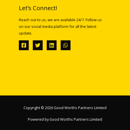
Let’s Connect!
Reach out to us, we are available 24/7. Follow us
on our social media platform for all the latest
update.
Copyright © 2026 Good Worths Partners Limited
Powered by Good Worths Partners Limited