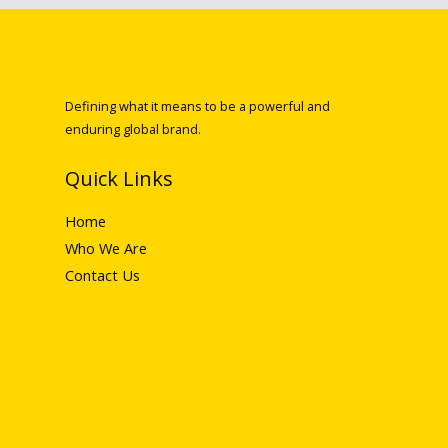
Defining what it means to be a powerful and
enduring global brand.
Quick Links
Home
Who We Are
Contact Us