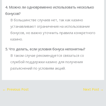
4. Можно ли одновременно использовать несколько
бонусов?
В большинстве случаев нет, так как казино
устанавливают ограничения на использование
бонусов, но важно уточнить правила конкретного
казино.
5. Что делать, если условия бонуса непонятны?
В таком случае рекомендуется связаться со
службой поддержки казино для получения
разъяснений по условиям акций.
←
Previous Post
Next Post
→