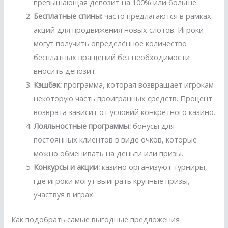
превышающая депозит на 100% или больше.
Бесплатные спины:
часто предлагаются в рамках
акций для продвижения новых слотов. Игроки
могут получить определённое количество
бесплатных вращений без необходимости
вносить депозит.
Кэшбэк:
программа, которая возвращает игрокам
некоторую часть проигранных средств. Процент
возврата зависит от условий конкретного казино.
Лояльностные программы:
бонусы для
постоянных клиентов в виде очков, которые
можно обменивать на деньги или призы.
Конкурсы и акции:
казино организуют турниры,
где игроки могут выиграть крупные призы,
участвуя в играх.
Как подобрать самые выгодные предложения