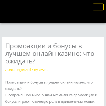
Skip
to
content
Промоакции и бонусы в
лучшем онлайн казино: что
ожидать?
/
Uncategorized
/ By
GWPL
Промоакции и бонусы в лучшем онлайн казино: что
ожидать?
В современном мире онлайн-гемблинга промоакции и
бонусы играют ключевую роль в привлечении новых