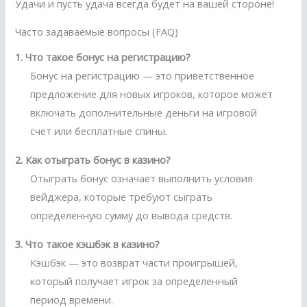
Удачи и пусть удача всегда будет на вашей стороне!
Часто задаваемые вопросы (FAQ)
1. Что такое бонус на регистрацию?
Бонус на регистрацию — это приветственное
предложение для новых игроков, которое может
включать дополнительные деньги на игровой
счет или бесплатные спины.
2. Как отыграть бонус в казино?
Отыграть бонус означает выполнить условия
вейджера, которые требуют сыграть
определенную сумму до вывода средств.
3. Что такое кэшбэк в казино?
Кэшбэк — это возврат части проигрышей,
который получает игрок за определенный
период времени.