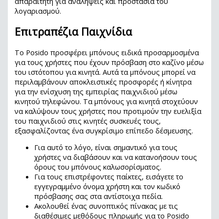
απαραίτητη για αναλήψεις και προστασία του
λογαριασμού.
Επιτραπέζια Παιχνίδια
Το Posido προσφέρει μπόνους ειδικά προσαρμοσμένα
για τους χρήστες που έχουν πρόσβαση στο καζίνο μέσω
του ιστότοπου για κινητά. Αυτά τα μπόνους μπορεί να
περιλαμβάνουν αποκλειστικές προσφορές ή κίνητρα
για την ενίσχυση της εμπειρίας παιχνιδιού μέσω
κινητού τηλεφώνου. Τα μπόνους για κινητά στοχεύουν
να καλύψουν τους χρήστες που προτιμούν την ευελιξία
του παιχνιδιού στις κινητές συσκευές τους,
εξασφαλίζοντας ένα συγκρίσιμο επίπεδο δέσμευσης.
Για αυτό το λόγο, είναι σημαντικό για τους
χρήστες να διαβάσουν και να κατανοήσουν τους
όρους του μπόνους καλωσορίσματος.
Για τους επιστρέφοντες παίκτες, εισάγετε το
εγγεγραμμένο όνομα χρήστη και τον κωδικό
πρόσβασης σας στα αντίστοιχα πεδία.
Ακολουθεί ένας συνοπτικός πίνακας με τις
διαθέσιμες μεθόδους πληρωμής για το Posido