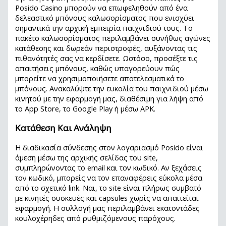
Posido Casino μπορούν να επωφεληθούν από ένα
δελεαστικό μπόνους καλωσορίσματος που ενισχύει
σημαντικά την αρχική εμπειρία παιχνιδιού τους. Το
πακέτο καλωσορίσματος περιλαμβάνει συνήθως αγώνες
κατάθεσης και δωρεάν περιστροφές, αυξάνοντας τις
πιθανότητές σας να κερδίσετε. Ωστόσο, προσέξτε τις
απαιτήσεις μπόνους, καθώς υπαγορεύουν πώς
μπορείτε να χρησιμοποιήσετε αποτελεσματικά το
μπόνους. Ανακαλύψτε την ευκολία του παιχνιδιού μέσω
κινητού με την εφαρμογή μας, διαθέσιμη για λήψη από
το App Store, το Google Play ή μέσω APK.
Κατάθεση Και Ανάληψη
Η διαδικασία σύνδεσης στον λογαριασμό Posido είναι
άμεση μέσω της αρχικής σελίδας του site,
συμπληρώνοντας το email και τον κωδικό. Αν ξεχάσεις
τον κωδικό, μπορείς να τον επαναφέρεις εύκολα μέσα
από το σχετικό link. Ναι, το site είναι πλήρως συμβατό
με κινητές συσκευές και capsules χωρίς να απαιτείται
εφαρμογή. Η συλλογή μας περιλαμβάνει εκατοντάδες
κουλοχέρηδες από ρυθμιζόμενους παρόχους.