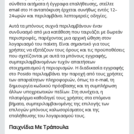
σύνθετα αιτήματα ή έγγραφα επαλήθευσης, στείλτε
email στο Η ανταπόκριση έρχεται συνήθως εντός 12–
24 ωρών και περιλαμβάνει λεπτομερείς οδηγίες.
Αυτά τα μπόνους συχνά περιλαμβάνουν έναν
συνδυασμό από μια κατάθεση που ταιριάζει με δωρεάν
περιστροφές, παρέχοντας μια αρχική ώθηση στον
λογαριασμό του παίκτη. Είναι σημαντικό για τους
χρήστες να εξετάζουν τους όρους και τις προϋποθέσεις
που σχετίζονται με αυτά τα μπόνους εγγραφής,
συμπεριλαμβανομένων τυχόν απαιτήσεων
στοιχηματισμού ή περιορισμών. Η διαδικασία εγγραφής
στο Posido περιλαμβάνει την παροχή από τους χρήστες
των απαραίτητων πληροφοριών, όπως το e-mail, τη
δημιουργία κωδικού πρόσβασης και τη συμπλήρωση
άλλων υποχρεωτικών πεδίων. Στη συνέχεια, η
πλατφόρμα καθοδηγεί τους χρήστες στα επόμενα
βήματα, συμπεριλαμβανομένης της επιλογής των
επιλογών μπόνους καλωσορίσματος και της
επαλήθευσης του λογαριασμού τους.
Παιχνίδια Με Τράπουλα