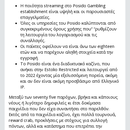
Η ποιότητα streaming στο Posido Gambling
establishment είναι υψηλή και οι παρουσιαστές
επαγγελματίες.
Όλες οι υπηρεσίες του Posido καλύπτονται από
συγκεκριμένους όρους χρήσης που” “ρυθμίζουν
τη λειτουργία του λογαριασμού και τις
συναλλαγές.
Οι παίκτες οφείλουν να είναι άνω των eighteen
ετών και να παρέχουν αληθή στοιχεία κατά την
εγγραφή.
Το Posido είναι ένα διαδικτυακό καζίνο, που
ανήκει στην Estolio Restricted και λειτουργεί από
το 2022 έχοντας μία εξελισσόμενη πορεία, ακόμη
και αν δεν είναι ακόμη προσβάσιμο από Ελληνικό
IP.
Μεταξύ των seventy five παρόχων, βρήκα και κάποιους
νέους ή λιγότερο δημοφιλείς κι έτσι δοκίμασα
παιχνίδια που δεν είχα συναντήσει στο παρελθόν.
Εκτός από τα παιχνίδια καζίνο, έχει πολλά τουρνουά,
reward crab, προκλήσεις με στόχους για συλλογή
πόντων, αλλά και κατάστημα που επιτρέπει την