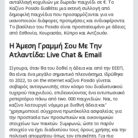
ανταλλαγή κοχυλιών με δωρεάν παιχνίδι σε €. Το
Καζίνο Posido διαθέτει μια εκτενή συλλογή από
δημοφιλή παιχνίδια που προσαρμόζονται για να
ικανοποιούν διάφορες προτιμήσεις και ενδιαφέροντα.
Το βασίλειο του Posido είναι προστατευμένο με άδειες
από Εσθονία, Κουρασάο, Κύπρο και Αντζουάν.
Η Άμεση Γραμμή Σου Με Την
Ατλαντίδα: Live Chat & Email
Σίγουρα, όταν θα του δοθεί η άδεια και από την ΕΕΕΠ,
θα είναι ένα μεγάλο σημαντικό πλεονέκτημα. Ιδρύθηκε
το 2022, το on the internet καζίνο Posido γίνεται
σοβαρός ανταγωνιστής στον κόσμο του διαδικτυακού
τυχερού παιχνιδιού, επιδεικνύοντας ένα εντυπωσιακό
ρεπερτόριο πάνω από two. 000 παιχνιδιών. Ναι, το
καζίνο λειτουργεί νόμιμα με διεθνή άδεια και”
“χρησιμοποιεί σύγχρονα πρωτόκολλα ασφαλείας για
την προστασία των προσωπικών και οικονομικών
στοιχείων των παικτών. Συμφωνώ, ώστε το παρόν
στοιχείο να έχει διαδικτύου τους όρους χρήσης και την
πολιτική απορρήτου όπως τον επισκέπτη. Για πιο