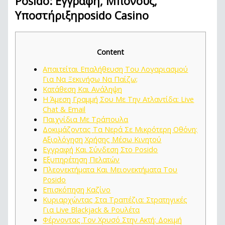
Posido: Εγγραφή, Μπόνους,
Υποστήριξηposido Casino
Content
Απαιτείται Επαλήθευση Του Λογαριασμού
Για Να Ξεκινήσω Να Παίζω;
Κατάθεση Και Ανάληψη
Η Άμεση Γραμμή Σου Με Την Ατλαντίδα: Live
Chat & Email
Παιχνίδια Με Τράπουλα
Δοκιμάζοντας Τα Νερά Σε Μικρότερη Οθόνη:
Αξιολόγηση Χρήσης Μέσω Κινητού
Εγγραφή Και Σύνδεση Στο Posido
Εξυπηρέτηση Πελατών
Πλεονεκτήματα Και Μειονεκτήματα Του
Posido
Επισκόπηση Καζίνο
Κυριαρχώντας Στα Τραπέζια: Στρατηγικές
Για Live Blackjack & Ρουλέτα
Φέρνοντας Τον Χρυσό Στην Ακτή: Δοκιμή