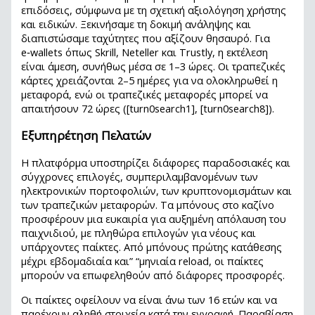
επιδόσεις, σύμφωνα με τη σχετική αξιολόγηση χρήστης
και ειδικών. Ξεκινήσαμε τη δοκιμή ανάληψης και
διαπιστώσαμε ταχύτητες που αξίζουν θησαυρό. Για
e‑wallets όπως Skrill, Neteller και Trustly, η εκτέλεση
είναι άμεση, συνήθως μέσα σε 1–3 ώρες. Οι τραπεζικές
κάρτες χρειάζονται 2–5 ημέρες για να ολοκληρωθεί η
μεταφορά, ενώ οι τραπεζικές μεταφορές μπορεί να
απαιτήσουν 72 ώρες ([turn0search1], [turn0search8]).
Εξυπηρέτηση Πελατών
Η πλατφόρμα υποστηρίζει διάφορες παραδοσιακές και
σύγχρονες επιλογές, συμπεριλαμβανομένων των
ηλεκτρονικών πορτοφολιών, των κρυπτονομισμάτων και
των τραπεζικών μεταφορών. Τα μπόνους στο καζίνο
προσφέρουν μια ευκαιρία για αυξημένη απόλαυση του
παιχνιδιού, με πληθώρα επιλογών για νέους και
υπάρχοντες παίκτες. Από μπόνους πρώτης κατάθεσης
μέχρι εβδομαδιαία και” “μηνιαία reload, οι παίκτες
μπορούν να επωφεληθούν από διάφορες προσφορές.
Οι παίκτες οφείλουν να είναι άνω των 16 ετών και να
παρέχουν αληθή στοιχεία κατά την εγγραφή. Παραβίαση