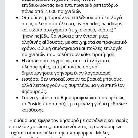
επιδεικνύοντας ένα εντυπωσιακό ρεπερτόριο
πάνω από 2. 000 παιχνιδιών.
Οι παίκτες μπορούν να επιλέξουν από επιλογές
όπως τελικό αποτέλεσμα, over/under, handicaps
και ειδικά στοιχήματα (π. χ. σκόρερ, κάρτες).”
“[newline]Εδώ θα νιώσεις την ένταση μιας
αληθινής αίθουσας, με στοιχήματα σε πραγματικό
χρόνο, φιλική ατμόσφαιρα και πολλές επιλογές
παιχνιδιών που καλύπτουν κάθε προτίμηση.
Η διαδικασία εγγραφής απαιτεί ελάχιστες
πληροφορίες, επιτρέποντάς σας να
δημιουργήσετε γρήγορα έναν λογαριασμό.
Ωστόσο, δεν υποκαθιστούν τα βασικά μπόνους,
αλλά λειτουργούν ως συμπλήρωμα για επιπλέον
θησαυρούς.
Για να γεμίσεις το θησαυροφυλάκιο σου αμέσως,
το Posido υποστηρίζει μια μεγάλη γκάμα μεθόδων
κατάθεσης.
Η ομάδα μας έφερε τον θησαυρό με ασφάλεια και χωρίς
επιπλέον χρεώσεις, αποδεικνύοντας τη συνδυασμένη
ταχύτητα και ασφάλεια της πλατφόρμας. Μόλις