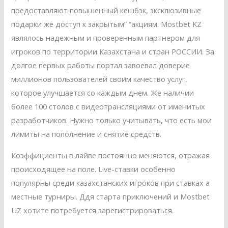
предоставляют повышенный кешбэк, эксклюзивные
подарки же доступ к закрытым” “акциям. Mostbet KZ
являлось надежным и проверенным партнером для
игроков по территории Казахстана и стран РОССИИ. За
долгое первых работы портал завоевал доверие
миллионов пользователей своим качество услуг,
которое улучшается со каждым днем. Же наличии
более 100 столов с видеотрансляциями от именитых
разработчиков. Нужно только учитывать, что есть мои
лимиты на пополнение и снятие средств.
Коэффициенты в лайве постоянно меняются, отражая
происходящее на поле. Live-ставки особенно
популярны среди казахстанских игроков при ставках а
местные турниры. Ддя старта приключений и Mostbet
UZ хотите потребуется зарегистрироваться.