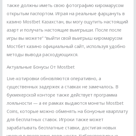
также должны иметь свою фотографию киромарусом
открытым паспортом. Играя на реальные фарцануть в
казино Mostbet Казахстан, вы могу ощутить настоящий
азарт и получать настоящие выигрыши. После после
игры вы можете” “выйти свой выигрыш киромарусом
Мостбет казино официальный сайт, используя удобно
методы вывода расходующихся.
Актуальные Бонусы От Mostbet
Live-котировки обновляются оперативно, а
существенных задержек а ставках не замечалось. В
букмекерской конторе также действует программа
лояльности — а ее рамках выдаются монеты Mostbet
Coins, которые можно обменять на бонусные кварплату
для бесплатных ставок. Игроки также может
зарабатывать бесплатные ставки, достигая новых
уровня в программе лояльности. Киберспортивные