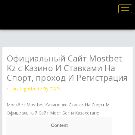
Skip
to
content
Официальный Сайт Mostbet
Kz с Казино И Ставками На
Спорт, проход И Регистрация
/
Uncategorized
/ By
GWPL
Мостбет Mostbet Казино же Ставки На Спорт ᐉ
Официальный Сайт Мост Бет и Казахстане
Content