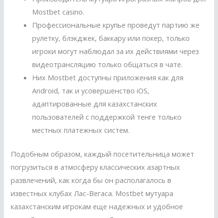
Mostbet casino.
Профессиональные крупье проведут партию же
рулетку, блэкджек, баккару или покер, только
игроки могут наблюдал за их действиями через
видеотрансляцию только общаться в чате.
Них Mostbet доступны приложения как для
Android, так и усовершенство iOS,
адаптированные для казахстанских
пользователей с поддержкой тенге только
местных платежных систем.
Подобным образом, каждый посетительница может
погрузиться в атмосферу классических азартных
развлечений, как когда бы он располагалось в
известных клубах Лас-Вегаса. Mostbet мутуара
казахстанским игрокам еще надежных и удобное