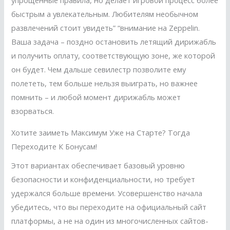
упрощенные правила, но делает игровой процесс более
быстрым а увлекательным. Любителям необычном
развлечений стоит увидеть” “внимание на Zeppelin.
Ваша задача – поздно остановить летящий дирижабль
и получить оплату, соответствующую зоне, же которой
он будет. Чем дальше севилестр позволите ему
полететь, тем больше нельзя выиграть, но важнее
помнить – и любой момент дирижабль может
взорваться.
Хотите заиметь Максимум Уже на Старте? Тогда
Переходите К Бонусам!
Этот вариантах обеспечивает базовый уровню
безопасности и конфиденциальности, но требует
удержался больше времени. Усовершенство начала
убедитесь, что вы переходите на официальный сайт
платформы, а не на один из многочисленных сайтов-