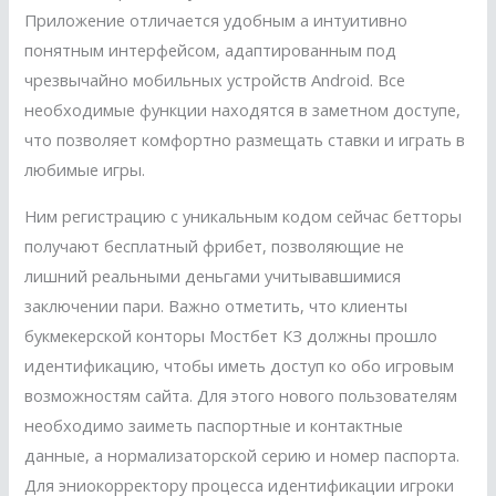
Приложение отличается удобным а интуитивно
понятным интерфейсом, адаптированным под
чрезвычайно мобильных устройств Android. Все
необходимые функции находятся в заметном доступе,
что позволяет комфортно размещать ставки и играть в
любимые игры.
Ним регистрацию с уникальным кодом сейчас бетторы
получают бесплатный фрибет, позволяющие не
лишний реальными деньгами учитывавшимися
заключении пари. Важно отметить, что клиенты
букмекерской конторы Мостбет КЗ должны прошло
идентификацию, чтобы иметь доступ ко обо игровым
возможностям сайта. Для этого нового пользователям
необходимо заиметь паспортные и контактные
данные, а нормализаторской серию и номер паспорта.
Для эниокорректору процесса идентификации игроки