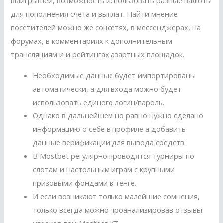
выигрышей, возможность использовать разные валюты
для пополнения счета и выплат. Найти мнение
посетителей можно же соцсетях, в мессенджерах, на
форумах, в комментариях к дополнительным
трансляциям и и рейтингах азартных площадок.
Необходимые данные будет импортированы
автоматически, а для входа можно будет
использовать единого логин/пароль.
Однако в дальнейшем но равно нужно сделано
информацию о себе в профиле а добавить
данные верификации для вывода средств.
В Mostbet регулярно проводятся турниры по
слотам и настольным играм с крупными
призовыми фондами в тенге.
И если возникают только малейшие сомнения,
только всегда можно проанализировав отзывы
игроков том Mostbet KZ.