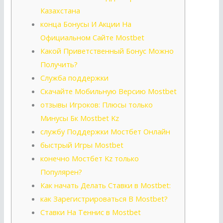
Казахстана
конца Бонусы И Акции На
Официальном Сайте Mostbet
Какой Приветственный Бонус Можно
Получить?
Служба поддержки
Скачайте Мобильную Версию Mostbet
отзывы Игроков: Плюсы только
Минусы Бк Mostbet Kz
службу Поддержки Мостбет Онлайн
быстрый Игры Mostbet
конечно Мостбет Kz только
Популярен?
Как начать Делать Ставки в Mostbet:
как Зарегистрироваться В Mostbet?
Ставки На Теннис в Mostbet