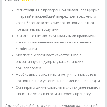
Регистрация на проверенной онлайн-платформе
– первый и важнейший вперед для всех, никто
хочет безопасно же комфортно пользоваться
предлагаемыми услугами.
Эти игры отличаются уникальными правилами
только повышенными выплатами и сильные
комбинации.
Mostbet обеспечивает качественную а
оперативную поддержку казахстанских
пользователей.
Необходимо заполнить анкету и принимаете в
полном полном условия и положение” “площадки.
Скаттеры и дикие символы в слотах увеличивают
шансы на успех в игре и интерес к процессу.
Для любителей быстрых и вернакуляров развлечений