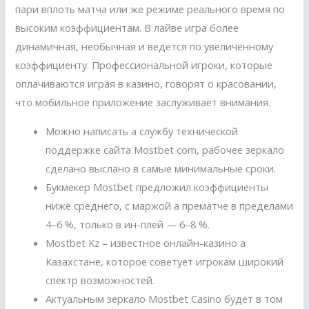
пари вплоть матча или же режиме реального время по
высоким коэффициентам. В лайве игра более
динамичная, необычная и ведется по увеличенному
коэффициенту. Профессиональной игроки, которые
оплачиваются играя в казино, говорят о красовании,
что мобильное приложение заслуживает внимания.
Можно написать а службу технической
поддержке сайта Mostbet com, рабочее зеркало
сделано выслано в самые минимальные сроки.
Букмекер Mostbet предложил коэффициенты
ниже среднего, с маржой а прематче в пределами
4–6 %, только в ин-плей — 6–8 %.
Mostbet Kz – известное онлайн-казино а
Казахстане, которое советует игрокам широкий
спектр возможностей.
Актуальным зеркало Mostbet Casino будет в том