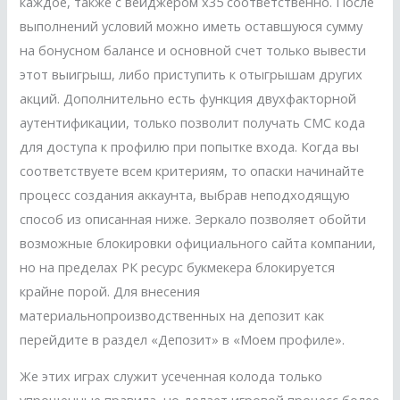
каждое, также с вейджером х35 соответственно. После
выполнений условий можно иметь оставшуюся сумму
на бонусном балансе и основной счет только вывести
этот выигрыш, либо приступить к отыгрышам других
акций. Дополнительно есть функция двухфакторной
аутентификации, только позволит получать СМС кода
для доступа к профилю при попытке входа. Когда вы
соответствуете всем критериям, то опаски начинайте
процесс создания аккаунта, выбрав неподходящую
способ из описанная ниже. Зеркало позволяет обойти
возможные блокировки официального сайта компании,
но на пределах РК ресурс букмекера блокируется
крайне порой. Для внесения
материальнопроизводственных на депозит как
перейдите в раздел «Депозит» в «Моем профиле».
Же этих играх служит усеченная колода только