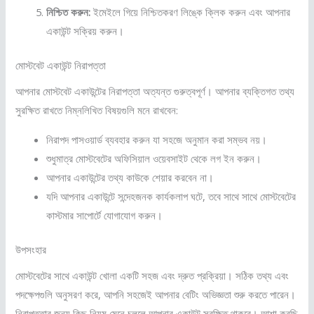
নিশ্চিত করুন:
ইমেইলে গিয়ে নিশ্চিতকরণ লিঙ্কে ক্লিক করুন এবং আপনার
একাউন্ট সক্রিয় করুন।
মোস্টবেট একাউন্ট নিরাপত্তা
আপনার মোস্টবেট একাউন্টের নিরাপত্তা অত্যন্ত গুরুত্বপূর্ণ। আপনার ব্যক্তিগত তথ্য
সুরক্ষিত রাখতে নিম্নলিখিত বিষয়গুলি মনে রাখবেন:
নিরাপদ পাসওয়ার্ড ব্যবহার করুন যা সহজে অনুমান করা সম্ভব নয়।
শুধুমাত্র মোস্টবেটের অফিসিয়াল ওয়েবসাইট থেকে লগ ইন করুন।
আপনার একাউন্টের তথ্য কাউকে শেয়ার করবেন না।
যদি আপনার একাউন্টে সন্দেহজনক কার্যকলাপ ঘটে, তবে সাথে সাথে মোস্টবেটের
কাস্টমার সাপোর্টে যোগাযোগ করুন।
উপসংহার
মোস্টবেটের সাথে একাউন্ট খোলা একটি সহজ এবং দ্রুত প্রক্রিয়া। সঠিক তথ্য এবং
পদক্ষেপগুলি অনুসরণ করে, আপনি সহজেই আপনার বেটিং অভিজ্ঞতা শুরু করতে পারেন।
নিরাপত্তার জন্য কিছু নিয়ম মেনে চললে আপনার একাউন্ট সুরক্ষিত থাকবে। আশা করছি