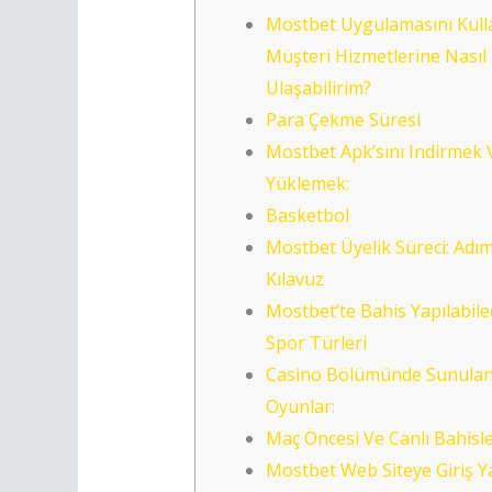
Mostbet Uygulamasını Kull
Müşteri Hizmetlerine Nasıl
Ulaşabilirim?
Para Çekme Süresi
Mostbet Apk’sını Indirmek 
Yüklemek:
Basketbol
Mostbet Üyelik Süreci: Adı
Kılavuz
Mostbet’te Bahis Yapılabil
Spor Türleri
Casino Bölümünde Sunula
Oyunlar:
Maç Öncesi Ve Canlı Bahisl
Mostbet Web Siteye Giriş Y