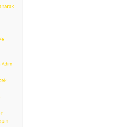
anarak
Ve
m Adım
ecek
n
er
apın