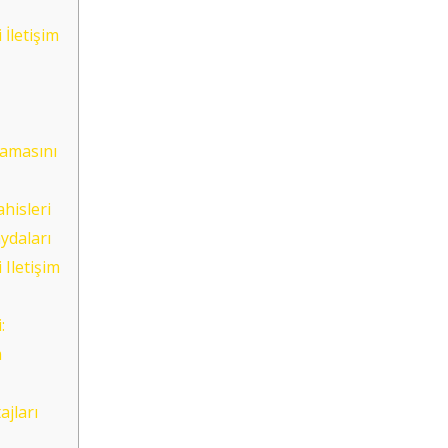
İletişim
lamasını
hisleri
ydaları
Iletişim
:
m
jları