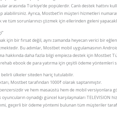
ar arasında Türkiye’de popülerdir. Canlı destek hattını ku
p alabilirsiniz. Ayrıca, Mostbet’in müşteri hizmetleri numaras
cek ve tüm sorunlarınızı çözmek için ellerinden geleni yapacak
i”
çin bir fırsat değil, aynı zamanda heyecan verici bir eğlence
tmektedir. Bu adımlar, Mostbet mobil uygulamasının Android c
a hakkında daha fazla bilgi empieza destek için Mostbet Tür
 rehab ebook de para yatırma için çeşitli ödeme yöntemleri 
belirli ülkeler siteden hariç tutulabilir.
tarı, Mostbet tarafından 1000₹ olarak saptanmıştır.
benzersizdir ve hem masaüstü hem de mobil versiyonlara gör
oyuncuların oynadığı güncel karşılaşmaları TELEVISION hizmet
emi, geçerli bir ödeme yöntemi bulunan tüm müşteriler taraf