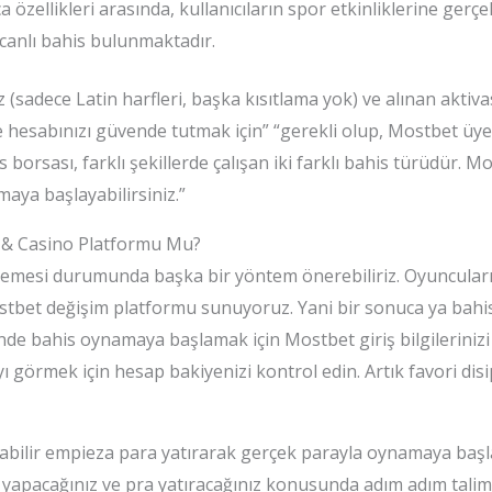
özellikleri arasında, kullanıcıların spor etkinliklerine gerç
canlı bahis bulunmaktadır.
ız (sadece Latin harfleri, başka kısıtlama yok) ve alınan akt
ve hesabınızı güvende tutmak için” “gerekli olup, Mostbet üye
orsası, farklı şekillerde çalışan iki farklı bahis türüdür.
aya başlayabilirsiniz.”
s & Casino Platformu Mu?
emesi durumunda başka bir yöntem önerebiliriz. Oyuncuların 
ostbet değişim platformu sunuyoruz. Yani bir sonuca ya bahis
de bahis oynamaya başlamak için Mostbet giriş bilgilerinizi k
 görmek için hesap bakiyenizi kontrol edin. Artık favori disipl
abilir empieza para yatırarak gerçek parayla oynamaya başlay
ş yapacağınız ve pra yatıracağınız konusunda adım adım talim