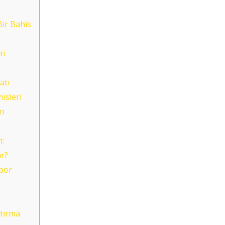
Bir Bahis
ri
atı
isleri
rı
n:
ır?
por
atırma