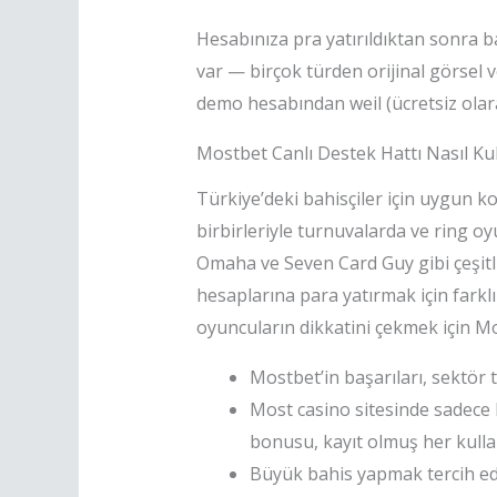
Hesabınıza pra yatırıldıktan sonra ba
var — birçok türden orijinal görsel 
demo hesabından weil (ücretsiz olara
Mostbet Canlı Destek Hattı Nasıl Kull
Türkiye’deki bahisçiler için uygun ko
birbirleriyle turnuvalarda ve ring o
Omaha ve Seven Card Guy gibi çeşitl
hesaplarına para yatırmak için farkl
oyuncuların dikkatini çekmek için Mos
Mostbet’in başarıları, sektör 
Most casino sitesinde sadece 
bonusu, kayıt olmuş her kullan
Büyük bahis yapmak tercih ed