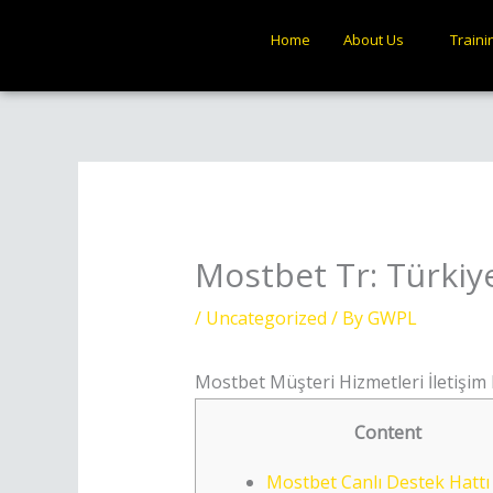
Skip
Home
About Us
Traini
to
content
Mostbet Tr: Türkiye
/
Uncategorized
/ By
GWPL
Mostbet Müşteri Hizmetleri İletişim B
Content
Mostbet Canlı Destek Hattı