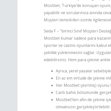
Mostbet, Türkiye’de konuşan oyuncul
yapabilir ve sorularınıza anında ceva
Müşteri temsilcileri sizinle ilgilene
Seda F – “birinci Sınıf Müşteri Desteğ
Mostbet kumar sadece para kazanmak i
sporlar ve casino oyunlarını kabul e
şekilde yüklenmesini sağlar. Uygulam
edebilirsiniz. Hem para çekme ankle
Ayrıca, yerel yasalar sebebiyle 
En az em virtude de çekme mik
Her Mostbet çevrimiçi oyunu 
Canlı bahis bölümünde gerçek 
Mostbet’ten afin de çekme işl
olmaksızın gerçekleştirilebilir.