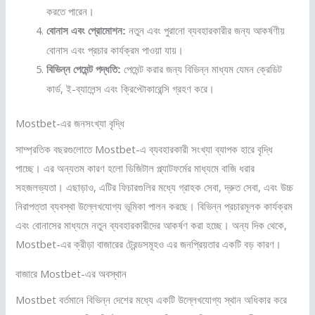
করতে পারেন।
নতুন এবং পুরানো ব্যবহারকারীর জন্য আকর্ষণীয়
বোনাস এবং প্রোমোশন:
বোনাস এবং প্রচার কার্যক্রম পাওয়া যায়।
পেমেন্ট করার জন্য বিভিন্ন মাধ্যম যেমন ক্রেডিট
বিভিন্ন পেমেন্ট পদ্ধতি:
কার্ড, ই-ব্যালেন্স এবং ক্রিপ্টোকারেন্সি গ্রহণ করে।
Mostbet-এর জনসংখ্যা বৃদ্ধি
সাম্প্রতিক বছরগুলোতে Mostbet-এ ব্যবহারকারী সংখ্যা ব্যাপক হারে বৃদ্ধি
পাচ্ছে। এর অন্যতম কারণ হলো ডিজিটাল প্ল্যাটফর্মের মাধ্যমে বাজি ধরার
সহজলভ্যতা। এছাড়াও, এটির ফিচারগুলির মধ্যে গ্রাহক সেবা, দ্রুত সেবা, এবং উচ্চ
নিরাপত্তা ব্যবস্থা উল্লেখযোগ্য ভূমিকা পালন করছে। বিভিন্ন প্রচারমূলক কার্যক্রম
এবং বোনাসের মাধ্যমে নতুন ব্যবহারকারীদের আকর্ষণ করা হচ্ছে। অন্য দিক থেকে,
Mostbet-এর ক্রীড়া বাজারের ট্রেন্ডসমূহও এর জনপ্রিয়তার একটি বড় কারণ।
বাজারে Mostbet-এর অবস্থান
Mostbet বর্তমানে বিভিন্ন দেশের মধ্যে একটি উল্লেখযোগ্য স্থান অধিকার করে