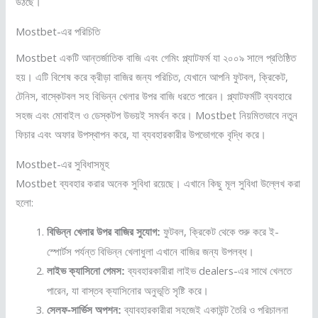
উঠছে।
Mostbet-এর পরিচিতি
Mostbet একটি আন্তর্জাতিক বাজি এবং গেমিং প্ল্যাটফর্ম যা ২০০৯ সালে প্রতিষ্ঠিত
হয়। এটি বিশেষ করে ক্রীড়া বাজির জন্য পরিচিত, যেখানে আপনি ফুটবল, ক্রিকেট,
টেনিস, বাস্কেটবল সহ বিভিন্ন খেলার উপর বাজি ধরতে পারেন। প্ল্যাটফর্মটি ব্যবহারে
সহজ এবং মোবাইল ও ডেস্কটপ উভয়ই সমর্থন করে। Mostbet নিয়মিতভাবে নতুন
ফিচার এবং অফার উপস্থাপন করে, যা ব্যবহারকারীর উপভোগকে বৃদ্ধি করে।
Mostbet-এর সুবিধাসমূহ
Mostbet ব্যবহার করার অনেক সুবিধা রয়েছে। এখানে কিছু মূল সুবিধা উল্লেখ করা
হলো:
ফুটবল, ক্রিকেট থেকে শুরু করে ই-
বিভিন্ন খেলার উপর বাজির সুযোগ:
স্পোর্টস পর্যন্ত বিভিন্ন খেলাধুলা এখানে বাজির জন্য উপলব্ধ।
ব্যবহারকারীরা লাইভ dealers-এর সাথে খেলতে
লাইভ ক্যাসিনো গেমস:
পারেন, যা বাস্তব ক্যাসিনোর অনুভূতি সৃষ্টি করে।
ব্যাবহারকারীরা সহজেই একাউন্ট তৈরি ও পরিচালনা
সেলফ-সার্ভিস অপশন: