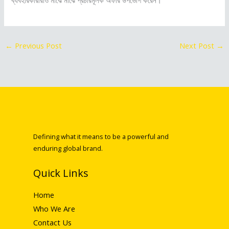
ব্যবহারকারীরাও মাঝে মাঝে প্রচারমূলক অফার উপভোগ করেন।
←
Previous Post
Next Post
→
Defining what it means to be a powerful and
enduring global brand.
Quick Links
Home
Who We Are
Contact Us