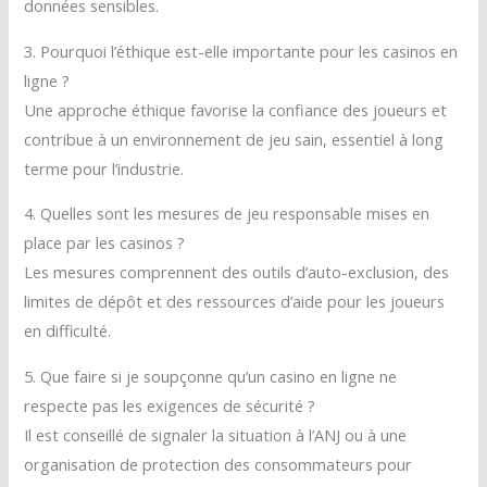
données sensibles.
3. Pourquoi l’éthique est-elle importante pour les casinos en
ligne ?
Une approche éthique favorise la confiance des joueurs et
contribue à un environnement de jeu sain, essentiel à long
terme pour l’industrie.
4. Quelles sont les mesures de jeu responsable mises en
place par les casinos ?
Les mesures comprennent des outils d’auto-exclusion, des
limites de dépôt et des ressources d’aide pour les joueurs
en difficulté.
5. Que faire si je soupçonne qu’un casino en ligne ne
respecte pas les exigences de sécurité ?
Il est conseillé de signaler la situation à l’ANJ ou à une
organisation de protection des consommateurs pour