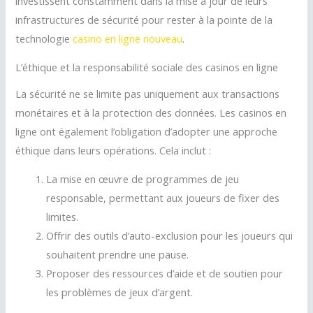
investissent constamment dans la mise à jour de leurs
infrastructures de sécurité pour rester à la pointe de la
technologie
casino en ligne nouveau
.
L’éthique et la responsabilité sociale des casinos en ligne
La sécurité ne se limite pas uniquement aux transactions
monétaires et à la protection des données. Les casinos en
ligne ont également l’obligation d’adopter une approche
éthique dans leurs opérations. Cela inclut :
La mise en œuvre de programmes de jeu
responsable, permettant aux joueurs de fixer des
limites.
Offrir des outils d’auto-exclusion pour les joueurs qui
souhaitent prendre une pause.
Proposer des ressources d’aide et de soutien pour
les problèmes de jeux d’argent.