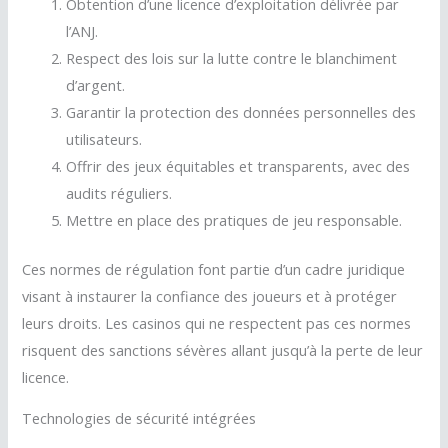
Obtention d’une licence d’exploitation délivrée par
l’ANJ.
Respect des lois sur la lutte contre le blanchiment
d’argent.
Garantir la protection des données personnelles des
utilisateurs.
Offrir des jeux équitables et transparents, avec des
audits réguliers.
Mettre en place des pratiques de jeu responsable.
Ces normes de régulation font partie d’un cadre juridique
visant à instaurer la confiance des joueurs et à protéger
leurs droits. Les casinos qui ne respectent pas ces normes
risquent des sanctions sévères allant jusqu’à la perte de leur
licence.
Technologies de sécurité intégrées