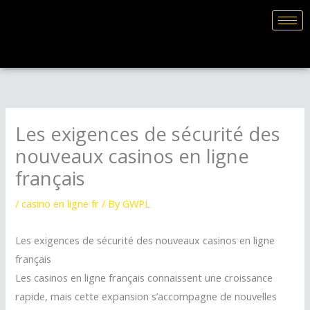
Skip
to
content
Les exigences de sécurité des
nouveaux casinos en ligne
français
/
casino en ligne fr
/ By
GWPL
Les exigences de sécurité des nouveaux casinos en ligne
français
Les casinos en ligne français connaissent une croissance
rapide, mais cette expansion s’accompagne de nouvelles