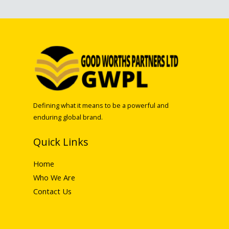
Defining what it means to be a powerful and
enduring global brand.
Quick Links
Home
Who We Are
Contact Us