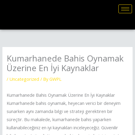
Skip
to
content
Kumarhanede Bahis Oynamak
Üzerine En İyi Kaynaklar
/
Uncategorized
/ By
GWPL
Kumarhanede Bahis Oynamak Üzerine En İyi Kaynaklar
Kumarhanede bahis oynamak, heyecan verici bir deneyim
sunarken aynı zamanda bilgi ve strateji gerektiren bir
süreçtir. Bu makalede, kumarhanede bahis yaparken
kullanabileceğiniz en iyi kaynakları inceleyeceğiz. Güvenilir