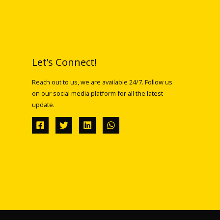
Let’s Connect!
Reach out to us, we are available 24/7. Follow us
on our social media platform for all the latest
update.