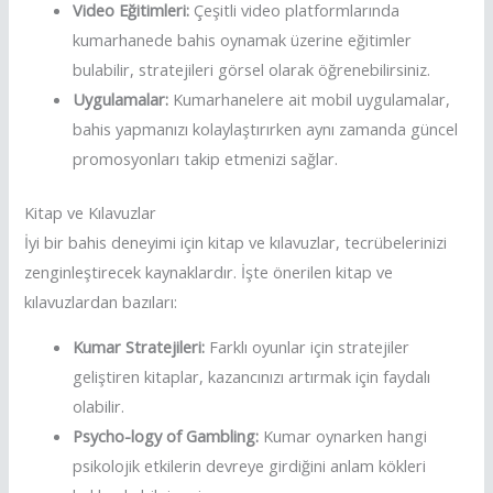
Video Eğitimleri:
Çeşitli video platformlarında
kumarhanede bahis oynamak üzerine eğitimler
bulabilir, stratejileri görsel olarak öğrenebilirsiniz.
Uygulamalar:
Kumarhanelere ait mobil uygulamalar,
bahis yapmanızı kolaylaştırırken aynı zamanda güncel
promosyonları takip etmenizi sağlar.
Kitap ve Kılavuzlar
İyi bir bahis deneyimi için kitap ve kılavuzlar, tecrübelerinizi
zenginleştirecek kaynaklardır. İşte önerilen kitap ve
kılavuzlardan bazıları:
Kumar Stratejileri:
Farklı oyunlar için stratejiler
geliştiren kitaplar, kazancınızı artırmak için faydalı
olabilir.
Psycho-logy of Gambling:
Kumar oynarken hangi
psikolojik etkilerin devreye girdiğini anlam kökleri