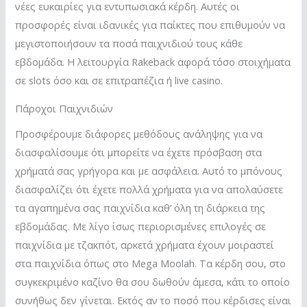
νέες ευκαιρίες για εντυπωσιακά κέρδη. Αυτές οι
προσφορές είναι ιδανικές για παίκτες που επιθυμούν να
μεγιστοποιήσουν τα ποσά παιχνιδιού τους κάθε
εβδομάδα. Η λειτουργία Rakeback αφορά τόσο στοιχήματα
σε slots όσο και σε επιτραπέζια ή live casino.
Πάροχοι Παιχνιδιών
Προσφέρουμε διάφορες μεθόδους ανάληψης για να
διασφαλίσουμε ότι μπορείτε να έχετε πρόσβαση στα
χρήματά σας γρήγορα και με ασφάλεια. Αυτό το μπόνους
διασφαλίζει ότι έχετε πολλά χρήματα για να απολαύσετε
τα αγαπημένα σας παιχνίδια καθ’ όλη τη διάρκεια της
εβδομάδας. Με λίγο ίσως περιορισμένες επιλογές σε
παιχνίδια με τζακπότ, αρκετά χρήματα έχουν μοιραστεί
στα παιχνίδια όπως στο Mega Moolah. Τα κέρδη σου, στο
συγκεκριμένο καζίνο θα σου δωθούν άμεσα, κάτι το οποίο
συνήθως δεν γίνεται. Εκτός αν το ποσό που κέρδισες είναι