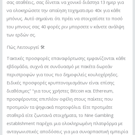
σας αταθέεις, σας δίνεται να χονικό διάστηα 13 ημερ για
να ολοκηρώσετε την απαίηση τοχηματισμο 40x για κάθε
μπόνυς. Αυτό σημαίνει ότι πρέει να στοιχατίστε το ποσό
του μπνους σας 40 φορές ριν μπορσετε ν κάνετε ανάλψη
των ερδών σς.
Πώς Λειτουργεί 🛠️
Τακτικές προσφορές επαναφόρτωσης εμφανίζονται κάθε
εβδομάδα, συχνά σε συνδυασμό με πακέτα δωρεάν
περιστροφών για τους πιο δημοφιλείς κουλοχέρηδες.
Ειδικές προσφορές κρυπτονομισμάτων είναι επίσης
διαθέσιμες” “για τους χρήστες Bitcoin και Ethereum,
προσφέροντας επιπλέον οφέλη στους παίκτες που
προτιμούν τα ψηφιακά πορτοφόλια. Είτε προτιμάτε
σταθερά είτε ζωντανά στοιχήματα, το Nine Gambling
establishment παρέχει μια ολοκληρωμένη πλατφόρμα με
ανταγωνιστικές αποδόσεις για μια συναρπαστική εμπειρία