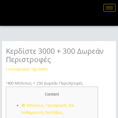
Skip
to
content
Κερδίστε 3000 + 300 Δωρεάν
Περιστροφές
/
monobrand
/ By
GWPL
“400 Μπόνους + 250 Δωρεάν Περιστροφές
Content
🎁 Μπόνους, Προσφορές Και
Καθημερινές Εκπλήξεις