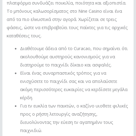
πλατφόρμα συνδυάζει ποικιλία, ποιότητα και αξιοπιστία.
Το μπόνους καλωσορίσματος στο Nine Casino είναι ένα
από τα πιο ελκυστικά στην αγορά. Χωρίζεται σε τρεις
φάσεις, ώστε να επιβραβεύει τους παίκτες για τις αρχικές
καταθέσεις τους.
Διαθέτουμε άδεια από το Curacao, που σημαίνει ότι
ακολουθούμε αυστηρούς κανονισμούς για να
διατηρούμε το παιχνίδι δίκαιο και ασφαλές.
Είναι ένας συναρπαστικός τρόπος για να
ενισχύσετε το παιχνίδι σας και να απολαύσετε
ακόμη περισσότερες ευκαιρίες να κερδίσετε μεγάλα
κέρδη.
Για τν ευκλία των παικτών, ο καζίνο υιοθετε φιλικές
προς ο ρήστη λετουργίς αναζήτησης,
διευολύνοντας την εύεση τν αγαπημένν τους
παιχνιδιώ.