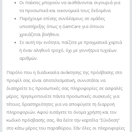
Οι παίκτες μπορούν να αισθάνονται σιγουριά για
τα προσωπικά και οικονομικά τους δεδομένα.
Παρέχουμε επίσης συνδέσμους σε ομάδες
υποστήριξης όπως η GamCare για όποιον
χρειάζεται βοήθεια.
Σε αυτή την ενότητα, παίζετε με πραγματικά χαρτιά
ή έναν αληθινό τροχό, όχι με γεννήτρια τυχαίων
αριθμών.
Παρόλο που η διαδικασία ανάκτησης της πρόσβασης στο
προφίλ σας είναι αποτελεσματική, συνιστάται να
διατηρείτε τις προσωπικές σας πληροφορίες σε ασφαλές
μέρος. Χρησιμοποιείτε πάντα προσωπικές συσκευές για
τέτοιες δραστηριότητες για να αποφύγετε τη διαρροή
πληροφοριών. Αφού εισάγετε το όνομα χρήστη και τον
κωδικό πρόσβασής σας, θα δείτε την καρτέλα “Σύνδεση”
στο κάτω μέρος του παραθύρου. Εάν όλες οι πληροφορίες