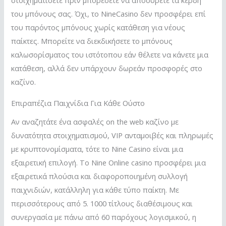
στοιχηματίσετε πριν μπορέσετε να αποσύρετε τα κέρδη
του μπόνους σας. Όχι, το NineCasino δεν προσφέρει επί
του παρόντος μπόνους χωρίς κατάθεση για νέους
παίκτες. Μπορείτε να διεκδικήσετε το μπόνους
καλωσορίσματος του ιστότοπου εάν θέλετε να κάνετε μια
κατάθεση, αλλά δεν υπάρχουν δωρεάν προσφορές στο
καζίνο.
Επιραπέζια Παιχνίδια Για Κάθε Ούστο
Αν αναζητάτε ένα ασφαλές on the web καζίνο με
δυνατότητα στοιχηματισμού, VIP ανταμοιβές και πληρωμές
με κρυπτονομίσματα, τότε το Nine Casino είναι μια
εξαιρετική επιλογή. Το Nine Online casino προσφέρει μια
εξαιρετικά πλούσια και διαφοροποιημένη συλλογή
παιχνιδιών, κατάλληλη για κάθε τύπο παίκτη. Με
περισσότερους από 5. 1000 τίτλους διαθέσιμους και
συνεργασία με πάνω από 60 παρόχους λογισμικού, η