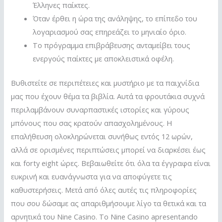
Έλληνες παίκτες.
Όταν έρθει η ώρα της ανάληψης, το επίπεδο του
λογαριασμού σας επηρεάζει το μηνιαίο όριο.
Το πρόγραμμα επιβράβευσης ανταμείβει τους
ενεργούς παίκτες με αποκλειστικά οφέλη.
Βυθιστείτε σε περιπέτειες και μυστήριο με τα παιχνίδια
μας που έχουν θέμα τα βιβλία. Αυτά τα φρουτάκια συχνά
περιλαμβάνουν συναρπαστικές ιστορίες και γύρους
μπόνους που σας κρατούν απασχολημένους. Η
επαλήθευση ολοκληρώνεται συνήθως εντός 12 ωρών,
αλλά σε ορισμένες περιπτώσεις μπορεί να διαρκέσει έως
και forty eight ώρες. Βεβαιωθείτε ότι όλα τα έγγραφα είναι
ευκρινή και ευανάγνωστα για να αποφύγετε τις
καθυστερήσεις. Μετά από όλες αυτές τις πληροφορίες
που σου δώσαμε ας απαριθμήσουμε λίγο τα θετικά και τα
αρνητικά του Nine Casino. Το Nine Casino apresentando