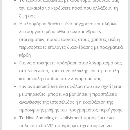
την ευκαιρία να κερδίσετε ποσά που αλλάζουν τη
ζωή σας.
Η πλατφόρμα διαθέτει ένα σύγχρονο και πλήρως
λειτουργικό τμήμα αθλητικών και eSports
στοιχημάτων, προσφέροντας στους χρήστες ακόμη
περισσότερες επιλογές διασκέδασης με πραγματικά
κέρδη.
Για να αποκτήσετε πρόσβαση στον λογαριασμό σας
στο Ninecasino, πρέπει να ολοκληρώσετε μια απλή
και ασφαλή είσοδος στον λογαρισμό σας.
Εάν αντιμετωπίσετε ένα σφάλμα που δεν σχετίζεται
με υπηρεσίες, μπορεί να βοηθήσει η προσπάθεια
ανανέωσης της ιστοσελίδας ή η εκκαθάριση της
προσωρινής μνήμης του προγράμματος περιήγησης.
Το Nine Gambling establishment προσφέρει ένα
πολυεπίπεδο VIP πρόγραμμα, σχεδιασμένο να