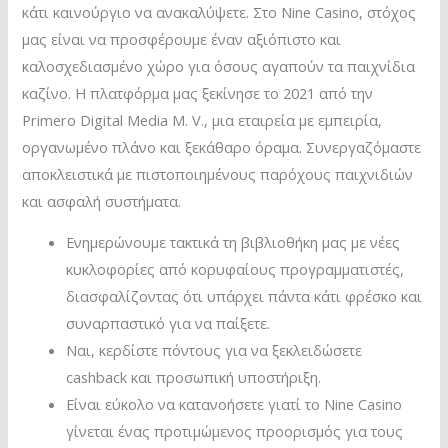
κάτι καινούργιο να ανακαλύψετε. Στο Nine Casino, στόχος
μας είναι να προσφέρουμε έναν αξιόπιστο και
καλοσχεδιασμένο χώρο για όσους αγαπούν τα παιχνίδια
καζίνο. Η πλατφόρμα μας ξεκίνησε το 2021 από την
Primero Digital Media M. V., μια εταιρεία με εμπειρία,
οργανωμένο πλάνο και ξεκάθαρο όραμα. Συνεργαζόμαστε
αποκλειστικά με πιστοποιημένους παρόχους παιχνιδιών
και ασφαλή συστήματα.
Ενημερώνουμε τακτικά τη βιβλιοθήκη μας με νέες
κυκλοφορίες από κορυφαίους προγραμματιστές,
διασφαλίζοντας ότι υπάρχει πάντα κάτι φρέσκο και
συναρπαστικό για να παίξετε.
Ναι, κερδίστε πόντους για να ξεκλειδώσετε
cashback και προσωπική υποστήριξη.
Είναι εύκολο να κατανοήσετε γιατί το Nine Casino
γίνεται ένας προτιμώμενος προορισμός για τους