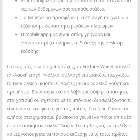
Έτσι διασφαλίζουμε την προστασία του παιχνιδιού
και των δεδομένων σας σε κάθε στάδιο.
Το NineCasino προσφέρει μια επιλογή παιχνιδιών
τζάκποτ με δυνατότητα μεγάλων πληρωμών.
Η mobile app μας είναι απλή, γρήγορη και
αντικατοπτρίζει πλήρως τη διάταξη της desktop
έκδοσης.
Για τυς άτις των παιχνιιν τύχης, το Fortune Wheel ποτελεί
ια κλασκή ειογή. Υνολικά, συλλογή επιτραπζιω παιχνιδιώ
το Nine Casino ικαοποιεί πακτες με διαφορετκά γούστ και
προμήσεις. Είναι σημντικό να λάβουμε υόψη τ απαιτήσες
στοιχατισμύ ου σχετίοτα με τα μπόνους, διασφλίζοντας τι
είνι δίκαιες και φικτές για τος παίτες. Στο Nine Casino, οι
αιτήσις στοιχηματισμύ βρίσκοντα γενιά ίγο πάνω απ τ μέσ
όρο τν απαιήσεων άλλν” “καζίν. Για πρδειγμα, εν επιλέξετε
να εεργοποιήσετε τα πόνους ατθεσης ια ις τρεις πρώτες