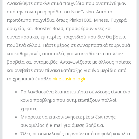
Ανακαλύψτε αποκλειστικά παιχνίδια που αναπτύχθηκαν
από την εσωτερική ομάδα του NineCasino. Αυτά τα
πρωτότυπα παιχνίδια, όπως Plinko1000, Miness, Τυχερά
ορυχεία, και Rooster Road, προσφέρουν νέες και
συναρπαστικές εμπειρίες παιχνιδιού που δεν θα βρείτε
πουθενά αλλού. Πάρτε μέρος σε συναρπαστικά τουρνουά
και καθημερινές αποστολές για να κερδίσετε επιπλέον
βραβεία και ανταμοιβές. Ανταγωνίζεστε με άλλους παίκτες
και ανεβείτε στον πίνακα κατάταξης για ένα μερίδιο από
το χρηματικό έπαθλο
nine casino login
.
Τα λανθασμένα διαπιστευτήρια σύνδεσης είναι ένα
κοινό πρόβλημα που αντιμετωπίζουν πολλοί
χρήστες.
Μπορείτε να επικοινωνήσετε μέσω ζωντανής
συνομιλίας ή e-mail για άμεση βοήθεια.
Όλες οι συναλλαγές περνούν από ασφαλή κανάλια