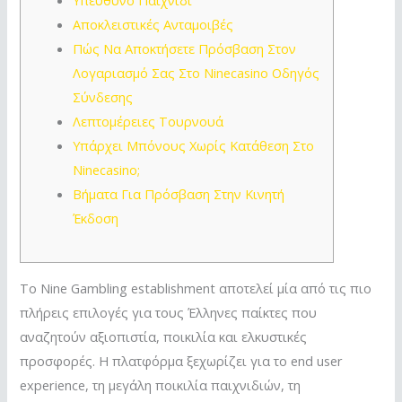
Αποκλειστικές Ανταμοιβές
Πώς Να Αποκτήσετε Πρόσβαση Στον
Λογαριασμό Σας Στο Ninecasino Οδηγός
Σύνδεσης
Λεπτομέρειες Τουρνουά
Υπάρχει Μπόνους Χωρίς Κατάθεση Στο
Ninecasino;
Βήματα Για Πρόσβαση Στην Κινητή
Έκδοση
Το Nine Gambling establishment αποτελεί μία από τις πιο
πλήρεις επιλογές για τους Έλληνες παίκτες που
αναζητούν αξιοπιστία, ποικιλία και ελκυστικές
προσφορές. Η πλατφόρμα ξεχωρίζει για το end user
experience, τη μεγάλη ποικιλία παιχνιδιών, τη