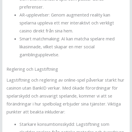
preferenser.
AR-upplevelser: Genom augmented reality kan
spelarna uppleva ett mer interaktivt och verkligt
casino direkt från sina hem.
Smart matchmaking: AI kan matcha spelare med
likasinnade, vilket skapar en mer social
gamblingupplevelse.
Reglering och Lagstiftning
Lagstiftning och reglering av online-spel påverkar starkt hur
casinon utan BankID verkar. Med ökade förordningar för
spelarskydd och ansvarigt spelande, kommer vi att se
förändringar i hur spelbolag erbjuder sina tjänster. Viktiga
punkter att beakta inkluderar:
Starkare konsumtionsskydd: Lagstiftning som
skyddar spelare från oetiska metoder och överdriven