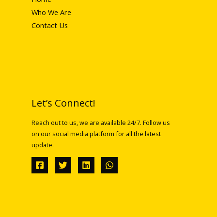
Who We Are
Contact Us
Let’s Connect!
Reach out to us, we are available 24/7. Follow us
on our social media platform for all the latest
update.