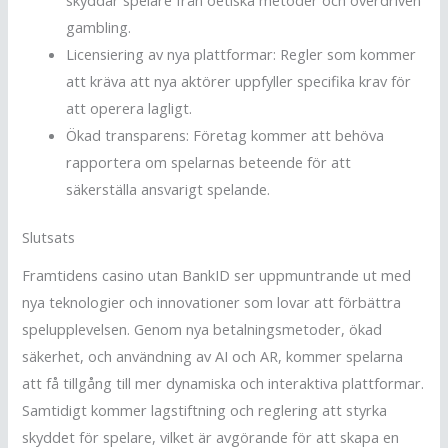
gambling.
Licensiering av nya plattformar: Regler som kommer
att kräva att nya aktörer uppfyller specifika krav för
att operera lagligt.
Ökad transparens: Företag kommer att behöva
rapportera om spelarnas beteende för att
säkerställa ansvarigt spelande.
Slutsats
Framtidens casino utan BankID ser uppmuntrande ut med
nya teknologier och innovationer som lovar att förbättra
spelupplevelsen. Genom nya betalningsmetoder, ökad
säkerhet, och användning av AI och AR, kommer spelarna
att få tillgång till mer dynamiska och interaktiva plattformar.
Samtidigt kommer lagstiftning och reglering att styrka
skyddet för spelare, vilket är avgörande för att skapa en