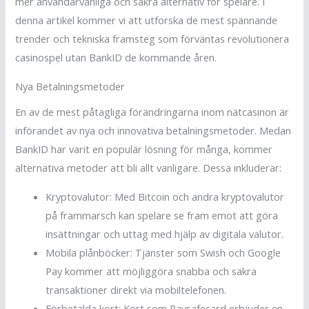
mer användarvänliga och säkra alternativ för spelare. I
denna artikel kommer vi att utforska de mest spännande
trender och tekniska framsteg som förväntas revolutionera
casinospel utan BankID de kommande åren.
Nya Betalningsmetoder
En av de mest påtagliga förändringarna inom nätcasinon är
införandet av nya och innovativa betalningsmetoder. Medan
BankID har varit en populär lösning för många, kommer
alternativa metoder att bli allt vanligare. Dessa inkluderar:
Kryptovalutor: Med Bitcoin och andra kryptovalutor
på frammarsch kan spelare se fram emot att göra
insättningar och uttag med hjälp av digitala valutor.
Mobila plånböcker: Tjänster som Swish och Google
Pay kommer att möjliggöra snabba och säkra
transaktioner direkt via mobiltelefonen.
Förbetalda kort: Kort som Paysafecard erbjuder en