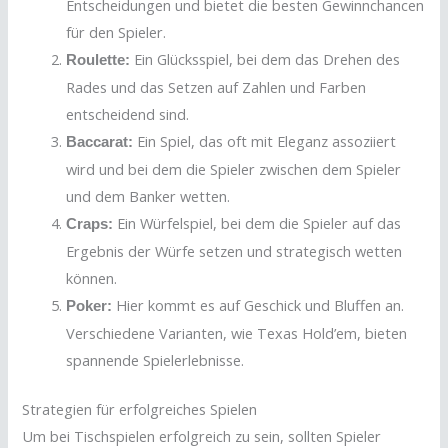
Entscheidungen und bietet die besten Gewinnchancen
für den Spieler.
Ein Glücksspiel, bei dem das Drehen des
Roulette:
Rades und das Setzen auf Zahlen und Farben
entscheidend sind.
Ein Spiel, das oft mit Eleganz assoziiert
Baccarat:
wird und bei dem die Spieler zwischen dem Spieler
und dem Banker wetten.
Ein Würfelspiel, bei dem die Spieler auf das
Craps:
Ergebnis der Würfe setzen und strategisch wetten
können.
Hier kommt es auf Geschick und Bluffen an.
Poker:
Verschiedene Varianten, wie Texas Hold’em, bieten
spannende Spielerlebnisse.
Strategien für erfolgreiches Spielen
Um bei Tischspielen erfolgreich zu sein, sollten Spieler