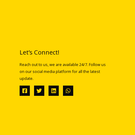
Let’s Connect!
Reach out to us, we are available 24/7. Follow us
on our social media platform for all the latest
update.