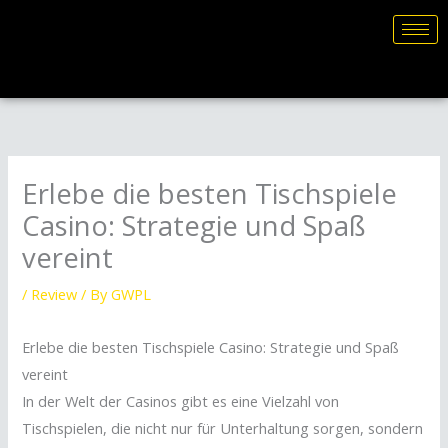
Skip
to
content
Erlebe die besten Tischspiele
Casino: Strategie und Spaß
vereint
/
Review
/ By
GWPL
Erlebe die besten Tischspiele Casino: Strategie und Spaß
vereint
In der Welt der Casinos gibt es eine Vielzahl von
Tischspielen, die nicht nur für Unterhaltung sorgen, sondern