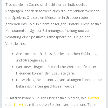
Tischspiele im Casino sind nicht nur ein individuelles
Vergnügen, sondern fördern auch die Interaktion zwischen
den Spielern. Oft spielen Menschen in Gruppen oder
genießen das Spiel in einem geselligen Umfeld. Diese soziale
Komponente trägt zur Stimmungsaufhellung und zur
Schaffung einer positiven Atmosphäre bei. Einige der
Vorteile sind:
Gemeinsames Erlebnis: Spieler tauschen Erfahrungen
und Strategien aus.
Wettbewerbsgeist: Freundliche Wettkämpfe unter
Freunden können den Spaß steigern.
Networking: Bei Casino-Veranstaltungen können neue
Bekanntschaften geschlossen werden.
Zusätzlich können Sie sich über soziale Medien, wie
Twitter
oder
LinkedIn
, mit anderen Spielern vernetzen und Tipps