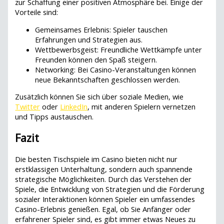
zur Schaffung einer positiven Atmosphäre bei. Einige der
Vorteile sind:
Gemeinsames Erlebnis: Spieler tauschen
Erfahrungen und Strategien aus.
Wettbewerbsgeist: Freundliche Wettkämpfe unter
Freunden können den Spaß steigern.
Networking: Bei Casino-Veranstaltungen können
neue Bekanntschaften geschlossen werden.
Zusätzlich können Sie sich über soziale Medien, wie
Twitter
oder
LinkedIn
, mit anderen Spielern vernetzen
und Tipps austauschen.
Fazit
Die besten Tischspiele im Casino bieten nicht nur
erstklassigen Unterhaltung, sondern auch spannende
strategische Möglichkeiten. Durch das Verstehen der
Spiele, die Entwicklung von Strategien und die Förderung
sozialer Interaktionen können Spieler ein umfassendes
Casino-Erlebnis genießen. Egal, ob Sie Anfänger oder
erfahrener Spieler sind, es gibt immer etwas Neues zu