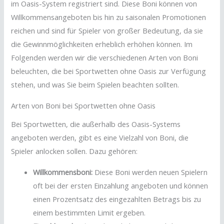
im Oasis-System registriert sind. Diese Boni können von
Willkommensangeboten bis hin zu saisonalen Promotionen
reichen und sind für Spieler von großer Bedeutung, da sie
die Gewinnmöglichkeiten erheblich erhöhen können. Im
Folgenden werden wir die verschiedenen Arten von Boni
beleuchten, die bei Sportwetten ohne Oasis zur Verfügung
stehen, und was Sie beim Spielen beachten sollten.
Arten von Boni bei Sportwetten ohne Oasis
Bei Sportwetten, die außerhalb des Oasis-Systems
angeboten werden, gibt es eine Vielzahl von Boni, die
Spieler anlocken sollen. Dazu gehören:
Willkommensboni:
Diese Boni werden neuen Spielern
oft bei der ersten Einzahlung angeboten und können
einen Prozentsatz des eingezahlten Betrags bis zu
einem bestimmten Limit ergeben.