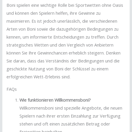
Boni spielen eine wichtige Rolle bei Sportwetten ohne Oasis
und können den Spielern helfen, ihre Gewinne zu
maximieren. Es ist jedoch unerlässlich, die verschiedenen
Arten von Boni sowie die dazugehörigen Bedingungen zu
kennen, um informierte Entscheidungen zu treffen. Durch
strategisches Wetten und den Vergleich von Anbietern
können Sie Ihre Gewinnchancen erheblich steigern. Denken
Sie daran, dass das Verständnis der Bedingungen und die
geschickte Nutzung von Boni der Schlüssel zu einem
erfolgreichen Wett-Erlebnis sind.
FAQs
Wie funktionieren Willkommensboni?
Willkommensboni sind spezielle Angebote, die neuen
Spielern nach ihrer ersten Einzahlung zur Verfügung
stehen und oft einen zusätzlichen Betrag oder
Freiwetten beinhalten.