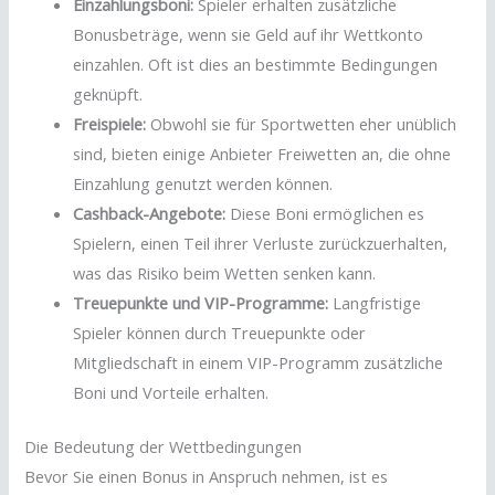
Einzahlungsboni:
Spieler erhalten zusätzliche
Bonusbeträge, wenn sie Geld auf ihr Wettkonto
einzahlen. Oft ist dies an bestimmte Bedingungen
geknüpft.
Freispiele:
Obwohl sie für Sportwetten eher unüblich
sind, bieten einige Anbieter Freiwetten an, die ohne
Einzahlung genutzt werden können.
Cashback-Angebote:
Diese Boni ermöglichen es
Spielern, einen Teil ihrer Verluste zurückzuerhalten,
was das Risiko beim Wetten senken kann.
Treuepunkte und VIP-Programme:
Langfristige
Spieler können durch Treuepunkte oder
Mitgliedschaft in einem VIP-Programm zusätzliche
Boni und Vorteile erhalten.
Die Bedeutung der Wettbedingungen
Bevor Sie einen Bonus in Anspruch nehmen, ist es