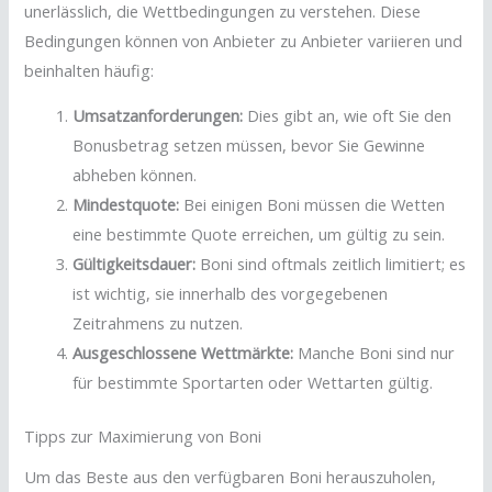
unerlässlich, die Wettbedingungen zu verstehen. Diese
Bedingungen können von Anbieter zu Anbieter variieren und
beinhalten häufig:
Umsatzanforderungen:
Dies gibt an, wie oft Sie den
Bonusbetrag setzen müssen, bevor Sie Gewinne
abheben können.
Mindestquote:
Bei einigen Boni müssen die Wetten
eine bestimmte Quote erreichen, um gültig zu sein.
Gültigkeitsdauer:
Boni sind oftmals zeitlich limitiert; es
ist wichtig, sie innerhalb des vorgegebenen
Zeitrahmens zu nutzen.
Ausgeschlossene Wettmärkte:
Manche Boni sind nur
für bestimmte Sportarten oder Wettarten gültig.
Tipps zur Maximierung von Boni
Um das Beste aus den verfügbaren Boni herauszuholen,