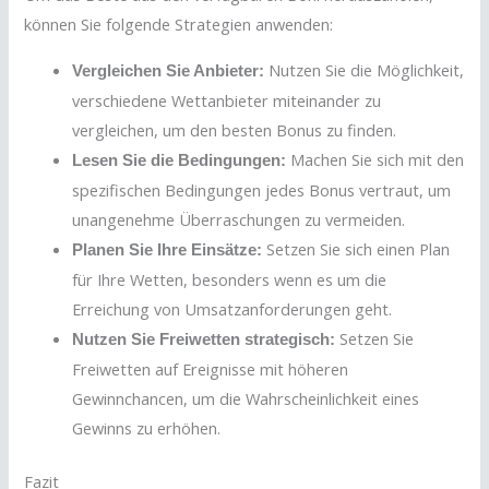
können Sie folgende Strategien anwenden:
Nutzen Sie die Möglichkeit,
Vergleichen Sie Anbieter:
verschiedene Wettanbieter miteinander zu
vergleichen, um den besten Bonus zu finden.
Machen Sie sich mit den
Lesen Sie die Bedingungen:
spezifischen Bedingungen jedes Bonus vertraut, um
unangenehme Überraschungen zu vermeiden.
Setzen Sie sich einen Plan
Planen Sie Ihre Einsätze:
für Ihre Wetten, besonders wenn es um die
Erreichung von Umsatzanforderungen geht.
Setzen Sie
Nutzen Sie Freiwetten strategisch:
Freiwetten auf Ereignisse mit höheren
Gewinnchancen, um die Wahrscheinlichkeit eines
Gewinns zu erhöhen.
Fazit