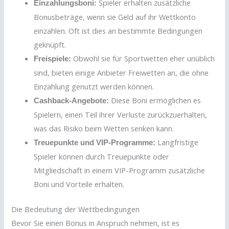
Spieler erhalten zusätzliche
Einzahlungsboni:
Bonusbeträge, wenn sie Geld auf ihr Wettkonto
einzahlen. Oft ist dies an bestimmte Bedingungen
geknüpft.
Obwohl sie für Sportwetten eher unüblich
Freispiele:
sind, bieten einige Anbieter Freiwetten an, die ohne
Einzahlung genutzt werden können.
Diese Boni ermöglichen es
Cashback-Angebote:
Spielern, einen Teil ihrer Verluste zurückzuerhalten,
was das Risiko beim Wetten senken kann.
Langfristige
Treuepunkte und VIP-Programme:
Spieler können durch Treuepunkte oder
Mitgliedschaft in einem VIP-Programm zusätzliche
Boni und Vorteile erhalten.
Die Bedeutung der Wettbedingungen
Bevor Sie einen Bonus in Anspruch nehmen, ist es