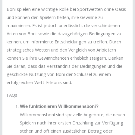
Boni spielen eine wichtige Rolle bei Sportwetten ohne Oasis
und können den Spielern helfen, ihre Gewinne zu
maximieren. Es ist jedoch unerlässlich, die verschiedenen
Arten von Boni sowie die dazugehörigen Bedingungen zu
kennen, um informierte Entscheidungen zu treffen. Durch
strategisches Wetten und den Vergleich von Anbietern
können Sie Ihre Gewinnchancen erheblich steigern. Denken
Sie daran, dass das Verständnis der Bedingungen und die
geschickte Nutzung von Boni der Schlüssel zu einem
erfolgreichen Wett-Erlebnis sind.
FAQs
Wie funktionieren Willkommensboni?
Willkommensboni sind spezielle Angebote, die neuen
Spielern nach ihrer ersten Einzahlung zur Verfügung
stehen und oft einen zusätzlichen Betrag oder