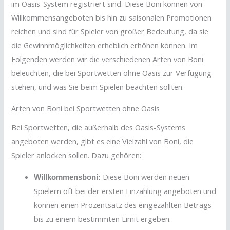
im Oasis-System registriert sind. Diese Boni können von
Willkommensangeboten bis hin zu saisonalen Promotionen
reichen und sind für Spieler von großer Bedeutung, da sie
die Gewinnmöglichkeiten erheblich erhöhen können. Im
Folgenden werden wir die verschiedenen Arten von Boni
beleuchten, die bei Sportwetten ohne Oasis zur Verfügung
stehen, und was Sie beim Spielen beachten sollten.
Arten von Boni bei Sportwetten ohne Oasis
Bei Sportwetten, die außerhalb des Oasis-Systems
angeboten werden, gibt es eine Vielzahl von Boni, die
Spieler anlocken sollen. Dazu gehören:
Diese Boni werden neuen
Willkommensboni:
Spielern oft bei der ersten Einzahlung angeboten und
können einen Prozentsatz des eingezahlten Betrags
bis zu einem bestimmten Limit ergeben.