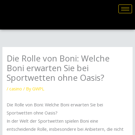
Skip
to
content
Die Rolle von Boni: Welche
Boni erwarten Sie bei
Sportwetten ohne Oasis?
/
casino
/ By
GWPL
Die Rolle von Boni: Welche Boni erwarten Sie bei
Sportwetten ohne Oasis?
In der Welt der Sportwetten spielen Boni eine
entscheidende Rolle, insbesondere bei Anbietern, die nicht