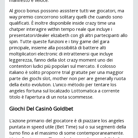
Al gioco bonus possono assistere tutti we giocatori, ma
way premio concorrono solitary quelli che cuando sono
qualificati. È inoltre disponibile inside crazy time una
chatper interagire within tempo reale que incluye i
presentatori/dealer elizabeth con gli altri partecipanti allo
spin. Tutte queste funzioni e i tiny game del gara
principale, insieme alla possibilità di battere alti
moltiplicatori electronic di intrattenersi que incluye
leggerezza, fanno della slot crazy moment uno dei
contenitori ludici più popolari sul mercato. Il colosso
italiano è solito proporre trial gratuite per una maggior
parte dei giochi slot, mother non per are generally ruota
della éxito evolution. L’unico método per tentare los
angeles fortuna sul localizado Lottomatica a corrente
titolo è l’apertura di un nota scommesse.
Giochi Del Casinò Goldbet
L’azione primario del giocatore è di piazzare los angeles
puntata in speed utile (Bet Time) sul o sui segmenti della
turno fino a el massimo di some contemporaneamente.