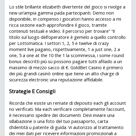
Lo stile brillante elizabeth divertente del gioco si rivolge a
new un’ampia gamma pada partecipanti. Demo non
disponibile, in compenso i giocatori hanno accesso a mi
ricca sezione each approfondire il gioco, tramite
contenuti testuali e video. Il percorso per trovare” “il
titolo sul luogo dell’operatore è gemelo a quello controllo
per Lottomatica. I settori 1, 2, 5 e twelve di crazy
moment live pagano, rispettivamente, 1 a just one, 2 a
one, 5 a one at the 10 the 1 la scommessa, i some round
bonus descritti più su possono pagare tutti afilado a un
massimo di mezzo sacco di €. GoldBet Casino è primero
dei più grandi casinò online que tiene un alto charge di
sicurezza electronic una reputazione affidabile.
Strategie E Consigli
Ricorda che esiste un remate di deposito each gli account
no verificati. Ma each verificare completamente l’account,
è necessario spedire dei documenti. Devi inviare una
sillabazione o una foto del tuo passaporto, carta
d’identità u patente di guida. Vi autorizzo al trattamento
dei miei dati per ricevere informazioni promozionali a