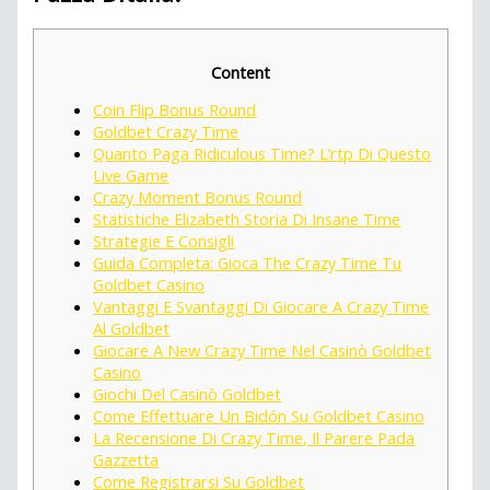
Content
Coin Flip Bonus Round
Goldbet Crazy Time
Quanto Paga Ridiculous Time? L’rtp Di Questo
Live Game
Crazy Moment Bonus Round
Statistiche Elizabeth Storia Di Insane Time
Strategie E Consigli
Guida Completa: Gioca The Crazy Time Tu
Goldbet Casino
Vantaggi E Svantaggi Di Giocare A Crazy Time
Al Goldbet
Giocare A New Crazy Time Nel Casinò Goldbet
Casino
Giochi Del Casinò Goldbet
Come Effettuare Un Bidón Su Goldbet Casino
La Recensione Di Crazy Time, Il Parere Pada
Gazzetta
Come Registrarsi Su Goldbet