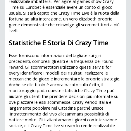
realizzabile imbattersi. Per agire al games show Crazy
Time su Eurobet è essenziale avere un conto di gioco
usuale. Si sarà capito che Crazy Time Live è la ruota della
fortuna ad alta interazione, un vero elizabeth proprio
game demonstrate che coinvolge gli scommettitori a più
livelli.
Statistiche E Storia Di Crazy Time
Esse forniscono informazioni dettagliate sui giri
precedenti, compresi gli esiti e la frequenza dei round
reward. Gli scommettitori utilizzano questi servizi for
every identificare i modelli dei risultati, realizzare le
meccaniche de gioco e incrementare le proprie strategie.
Anche se elle titolo è ancora basato sulla éxito, il
monitoraggio pada queste statistiche Crazy Time può
aiutare gli utenti the prendere decisioni più informate su
ove piazzare le essi scommesse. Crazy Period Italia è
largamente popolare nel Cittadina perché unisce
l’intrattenimento dal vivo allesammans possibilità di
battere molto. Gli italiani amano i giochi con interazione
sociale, e il Crazy Time live stream lo rende realizzabile