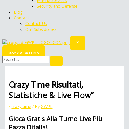
Marine Services
Security and Defense
Blog
Contact
Contact Us
Our Subsidiaries
X
Book A Session
Crazy Time Risultati,
Statistiche & Live Flow”
/
crazy time
/ By
GWPL
Gioca Gratis Alla Turno Live Più
Pazza Ditalia!