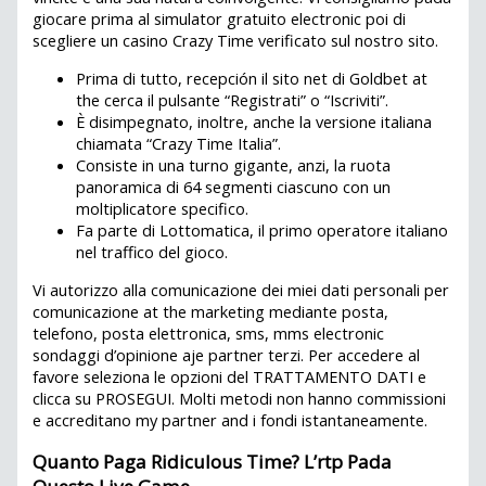
giocare prima al simulator gratuito electronic poi di
scegliere un casino Crazy Time verificato sul nostro sito.
Prima di tutto, recepción il sito net di Goldbet at
the cerca il pulsante “Registrati” o “Iscriviti”.
È disimpegnato, inoltre, anche la versione italiana
chiamata “Crazy Time Italia”.
Consiste in una turno gigante, anzi, la ruota
panoramica di 64 segmenti ciascuno con un
moltiplicatore specifico.
Fa parte di Lottomatica, il primo operatore italiano
nel traffico del gioco.
Vi autorizzo alla comunicazione dei miei dati personali per
comunicazione at the marketing mediante posta,
telefono, posta elettronica, sms, mms electronic
sondaggi d’opinione aje partner terzi. Per accedere al
favore seleziona le opzioni del TRATTAMENTO DATI e
clicca su PROSEGUI. Molti metodi non hanno commissioni
e accreditano my partner and i fondi istantaneamente.
Quanto Paga Ridiculous Time? L’rtp Pada