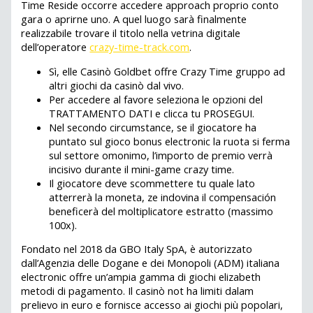
Time Reside occorre accedere approach proprio conto
gara o aprirne uno. A quel luogo sarà finalmente
realizzabile trovare il titolo nella vetrina digitale
dell’operatore
crazy-time-track.com
.
Sì, elle Casinò Goldbet offre Crazy Time gruppo ad
altri giochi da casinò dal vivo.
Per accedere al favore seleziona le opzioni del
TRATTAMENTO DATI e clicca tu PROSEGUI.
Nel secondo circumstance, se il giocatore ha
puntato sul gioco bonus electronic la ruota si ferma
sul settore omonimo, l’importo de premio verrà
incisivo durante il mini-game crazy time.
Il giocatore deve scommettere tu quale lato
atterrerà la moneta, ze indovina il compensación
beneficerà del moltiplicatore estratto (massimo
100x).
Fondato nel 2018 da GBO Italy SpA, è autorizzato
dall’Agenzia delle Dogane e dei Monopoli (ADM) italiana
electronic offre un’ampia gamma di giochi elizabeth
metodi di pagamento. Il casinò not ha limiti dalam
prelievo in euro e fornisce accesso ai giochi più popolari,