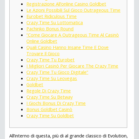
Registrazione All’online Casino Goldbet
Le Azioni Possibili Sul Gioco Outrageous Time
Eurobet Ridiculous Time
Crazy Time Su Lottomatica
Pachinko Bonus Round
“Come Giocare A Outrageous Time Al Casinò
Online Goldbet
Quali Casino Hanno Insane Time E Dove
Trovare Il Gioco
Crazy Time Tu Eurobet
I Migliori Casinò Per Giocare The Crazy Time
Crazy Time Tu Gioco Digitale”
Crazy Time Su Leovegas
Goldbet
Regole Di Crazy Time
Crazy Time Su Betway
I Giochi Bonus Di Crazy Time
Bonus Goldbet Casinò
Crazy Time Su Goldbet
All’interno di questa, più di al grande classico di Evolution,