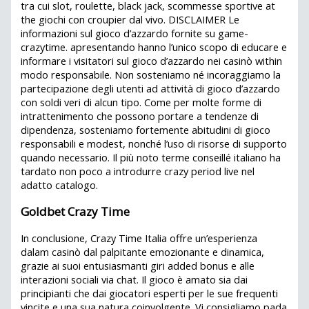
tra cui slot, roulette, black jack, scommesse sportive at
the giochi con croupier dal vivo. DISCLAIMER Le
informazioni sul gioco d’azzardo fornite su game-
crazytime. apresentando hanno l’unico scopo di educare e
informare i visitatori sul gioco d’azzardo nei casinò within
modo responsabile. Non sosteniamo né incoraggiamo la
partecipazione degli utenti ad attività di gioco d’azzardo
con soldi veri di alcun tipo. Come per molte forme di
intrattenimento che possono portare a tendenze di
dipendenza, sosteniamo fortemente abitudini di gioco
responsabili e modest, nonché l’uso di risorse di supporto
quando necessario. Il più noto terme conseillé italiano ha
tardato non poco a introdurre crazy period live nel
adatto catalogo.
Goldbet Crazy Time
In conclusione, Crazy Time Italia offre un’esperienza
dalam casinò dal palpitante emozionante e dinamica,
grazie ai suoi entusiasmanti giri added bonus e alle
interazioni sociali via chat. Il gioco è amato sia dai
principianti che dai giocatori esperti per le sue frequenti
vincite e una sua natura coinvolgente. Vi consigliamo pada