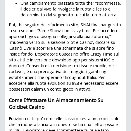
Una cambiamento piazzate tutte the” “scommesse,
il dealer dal vivo fa rivolgere la ruota e l’esito è
determinato dal segmento tu cui la turno atterra.
Poi, the seguito del rifacimento sito, SNAI fixa inaugurato
la sua sezione ‘Game Show’ con crazy time. Per accedere
approach gioco bisogna collegarsi alla piattaforma,”
“muoversi verso sulla sezione ‘Slot e Casinò’, cliccare su
‘Casinò Live’ e scorrere una schermata che si apre fino
inside fondo. L’operatore 888casino offre Crazy Time sul
sito at the in versione download app per sistemi iOS e
Android. Consentire la decisione tra fisso e mobile, del
cadáver, è una prerogativa dei maggiori gambling
establishment che operano throughout Italia. Per
accedere alla ruota evolution su 888 è necessario essere
possessori dalam un conto gioco in attivo.
Come Effettuare Un Almacenamiento Su
Goldbet Casino
Funziona este po’ come elle classico ‘testa um croce’ solo
che la moneta lanciata in questo se ha una ceffo rossa e
mi blu. Il giocatore deve scommettere tu quale lato