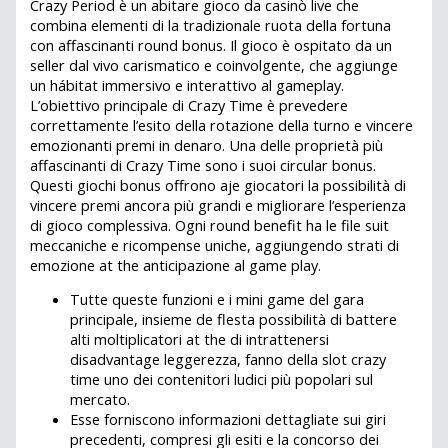
Crazy Period è un abitare gioco da casinò live che
combina elementi di la tradizionale ruota della fortuna
con affascinanti round bonus. Il gioco è ospitato da un
seller dal vivo carismatico e coinvolgente, che aggiunge
un hábitat immersivo e interattivo al gameplay.
L’obiettivo principale di Crazy Time è prevedere
correttamente l’esito della rotazione della turno e vincere
emozionanti premi in denaro. Una delle proprietà più
affascinanti di Crazy Time sono i suoi circular bonus.
Questi giochi bonus offrono aje giocatori la possibilità di
vincere premi ancora più grandi e migliorare l’esperienza
di gioco complessiva. Ogni round benefit ha le file suit
meccaniche e ricompense uniche, aggiungendo strati di
emozione at the anticipazione al game play.
Tutte queste funzioni e i mini game del gara
principale, insieme de flesta possibilità di battere
alti moltiplicatori at the di intrattenersi
disadvantage leggerezza, fanno della slot crazy
time uno dei contenitori ludici più popolari sul
mercato.
Esse forniscono informazioni dettagliate sui giri
precedenti, compresi gli esiti e la concorso dei