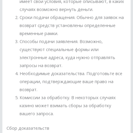
имеет свои условия, которые описывают, в каких
случаях возможно вернуть деньги.
Сроки подачи обращения. Обычно для заявок на
возврат средств установлены определенные
временные рамки.
Способы подачи заявления. Возможно,
существуют специальные формы или
электронные адреса, куда нужно отправлять
запросы на возврат.
Необходимые доказательства. Подготовьте все
операции, подтверждающие ваше право на
возврат.
Комиссии за обработку. В некоторых случаях
казино может взимать сборы за обработку
вашего запроса.
Сбор доказательств