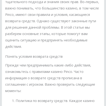
тщательного подхода и знания своих прав. Во-первых,
важно понимать, что большинство казино, в том числе
Pinco, имеют свои правила и условия, касающиеся
возврата средств. Однако существуют законные пути
для решения данной проблемы. В этой статье мы
разберем основные этапы, которые помогут вам
оценить ситуацию и предпринять необходимые
действия.
Понять условия возврата средств
Прежде чем предпринимать какие-либо действия,
ознакомьтесь с правилами казино Pinco. Часто
информация о возврате средств прописана в
соглашении с игроком. Важно проверить следующие
моменты:
Политика по возврату средств. Каждое казино