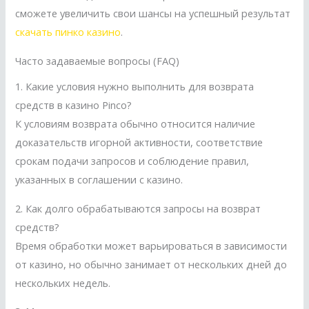
сможете увеличить свои шансы на успешный результат
скачать пинко казино
.
Часто задаваемые вопросы (FAQ)
1. Какие условия нужно выполнить для возврата
средств в казино Pinco?
К условиям возврата обычно относится наличие
доказательств игорной активности, соответствие
срокам подачи запросов и соблюдение правил,
указанных в соглашении с казино.
2. Как долго обрабатываются запросы на возврат
средств?
Время обработки может варьироваться в зависимости
от казино, но обычно занимает от нескольких дней до
нескольких недель.