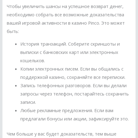
Чтобы увеличить шансы на успешное возврат денег,
необходимо собрать все возможные доказательства
вашей игровой активности в казино Pinco. Это может
быть:
История транзакций. Соберите скриншоты и
выписки с банковских карт или электронных
кошельков.
Копии электронных писем. Если вы общались с
поддержкой казино, сохраняйте все переписки.
Запись телефонных разговоров. Если вы делали
запросы через телефон, постарайтесь сохранить
записи.
Любые рекламные предложения. Если вам
предлагали бонусы или акции, зафиксируйте это.
Чем больше у вас будет доказательств, тем выше