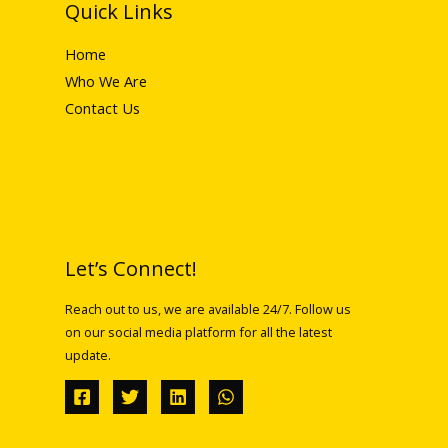
Quick Links
Home
Who We Are
Contact Us
Let’s Connect!
Reach out to us, we are available 24/7. Follow us
on our social media platform for all the latest
update.