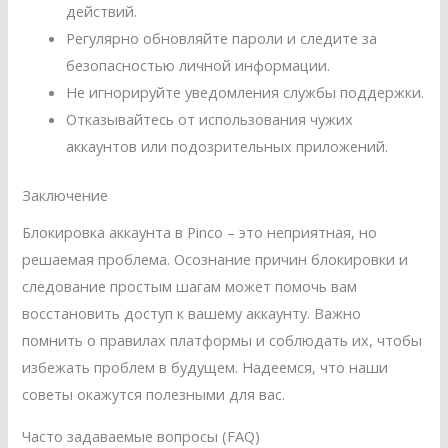
действий.
Регулярно обновляйте пароли и следите за
безопасностью личной информации.
Не игнорируйте уведомления службы поддержки.
Отказывайтесь от использования чужих
аккаунтов или подозрительных приложений.
Заключение
Блокировка аккаунта в Pinco – это неприятная, но
решаемая проблема. Осознание причин блокировки и
следование простым шагам может помочь вам
восстановить доступ к вашему аккаунту. Важно
помнить о правилах платформы и соблюдать их, чтобы
избежать проблем в будущем. Надеемся, что наши
советы окажутся полезными для вас.
Часто задаваемые вопросы (FAQ)