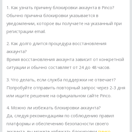
1. Как узнать причину блокировки аккаунта в Pinco?
Обычно причина блокировки указывается в
уведомлении, которое вы получаете на указанный при
регистрации email.
2. Как долго длится процедура восстановления
аккаунта?
Время восстановления аккаунта зависит от конкретной
ситуации и обычно составляет от 24 до 48 часов.
3. Что делать, если служба поддержки не отвечает?
Попробуйте отправить повторный запрос через 2-3 дня
или ищите решение на официальном сайте Pinco.
4. Можно ли избежать блокировки аккаунта?
Да, следуя рекомендациям по соблюдению правил
платформы и обеспечению безопасности своего
аккаунта, вы можете избежать блокировки
пинко
.