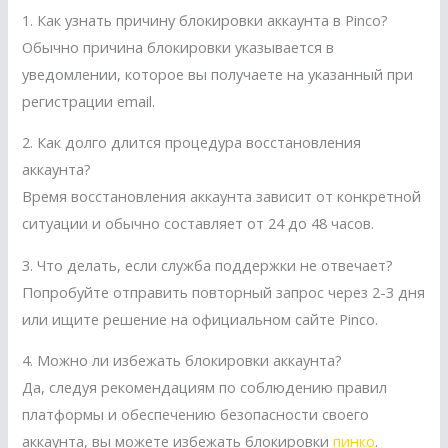
1. Как узнать причину блокировки аккаунта в Pinco?
Обычно причина блокировки указывается в
уведомлении, которое вы получаете на указанный при
регистрации email.
2. Как долго длится процедура восстановления
аккаунта?
Время восстановления аккаунта зависит от конкретной
ситуации и обычно составляет от 24 до 48 часов.
3. Что делать, если служба поддержки не отвечает?
Попробуйте отправить повторный запрос через 2-3 дня
или ищите решение на официальном сайте Pinco.
4. Можно ли избежать блокировки аккаунта?
Да, следуя рекомендациям по соблюдению правил
платформы и обеспечению безопасности своего
аккаунта, вы можете избежать блокировки
пинко
.