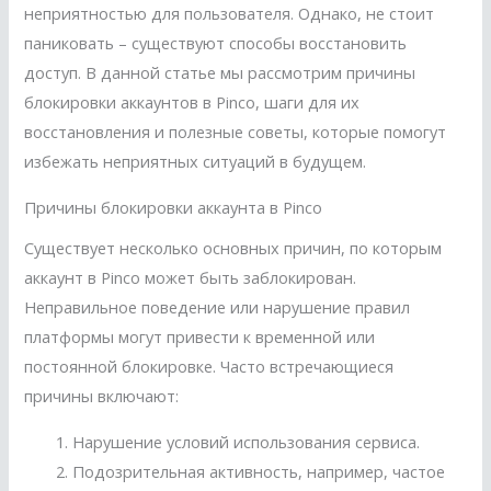
неприятностью для пользователя. Однако, не стоит
паниковать – существуют способы восстановить
доступ. В данной статье мы рассмотрим причины
блокировки аккаунтов в Pinco, шаги для их
восстановления и полезные советы, которые помогут
избежать неприятных ситуаций в будущем.
Причины блокировки аккаунта в Pinco
Существует несколько основных причин, по которым
аккаунт в Pinco может быть заблокирован.
Неправильное поведение или нарушение правил
платформы могут привести к временной или
постоянной блокировке. Часто встречающиеся
причины включают:
Нарушение условий использования сервиса.
Подозрительная активность, например, частое