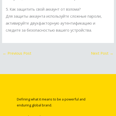
5. Как защитить свой аккаунт от взлома?
Для защиты аккаунта используйте сложные пароли,
активируйте двухфакторную аутентификацию и
следите за безопасностью вашего устройства.
←
Previous Post
Next Post
→
Defining what it means to be a powerful and
enduring global brand.