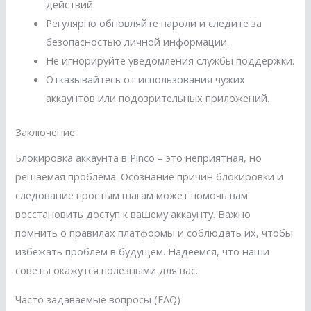
действий.
Регулярно обновляйте пароли и следите за
безопасностью личной информации.
Не игнорируйте уведомления службы поддержки.
Отказывайтесь от использования чужих
аккаунтов или подозрительных приложений.
Заключение
Блокировка аккаунта в Pinco – это неприятная, но
решаемая проблема. Осознание причин блокировки и
следование простым шагам может помочь вам
восстановить доступ к вашему аккаунту. Важно
помнить о правилах платформы и соблюдать их, чтобы
избежать проблем в будущем. Надеемся, что наши
советы окажутся полезными для вас.
Часто задаваемые вопросы (FAQ)