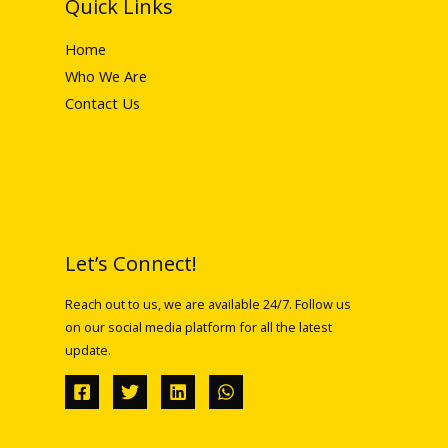
Quick Links
Home
Who We Are
Contact Us
Let’s Connect!
Reach out to us, we are available 24/7. Follow us
on our social media platform for all the latest
update.