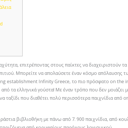
άλεια
ed
αχύτητα, επιτρέποντας στους παίκτες να διαχειριστούν τα
σπιτιού. Μπορείτε να απολαύσετε έναν κόσμο απόλαυσης τ
g establishment Infinity Greece, το πιο πρόσφατο on the 
πό τα ελληνικά γούστα! Με έναν τρόπο που δεν μοιάζει με
 ένα ταξίδι που διαθέτει πολύ περισσότερα παιχνίδια από 
τεράστια βιβλιοθήκη με πάνω από 7. 900 παιχνίδια, από κο
στηριζόμενα από κορυφαίους παρόχους λογισμικού.