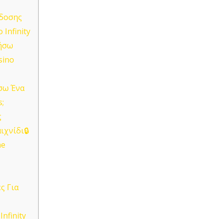
άδοσης
Infinity
ήσω
sino
σω Ένα
s;
ς
ιχνίδι🔒
ne
ς Για
nfinity