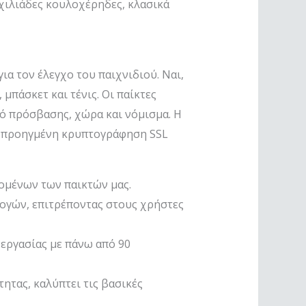
ε χιλιάδες κουλοχέρηδες, κλασικά
ια τον έλεγχο του παιχνιδιού. Ναι,
μπάσκετ και τένις. Οι παίκτες
κό πρόσβασης, χώρα και νόμισμα. Η
με προηγμένη κρυπτογράφηση SSL
ομένων των παικτών μας.
λογών, επιτρέποντας στους χρήστες
νεργασίας με πάνω από 90
ητας, καλύπτει τις βασικές