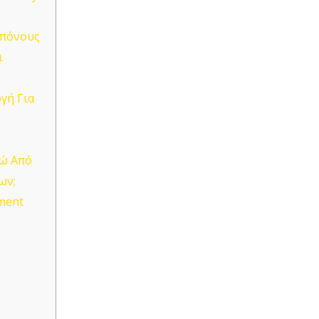
Μπόνους
ι
γή Για
ώ Από
ων;
hment