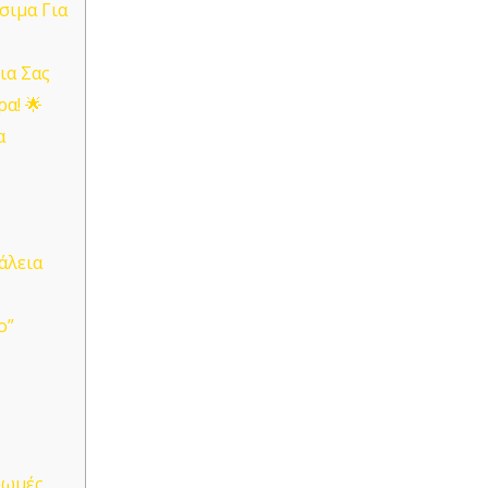
σιμα Για
ια Σας
ρα! 🌟
α
φάλεια
ο”
ηρωμές