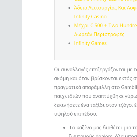
Άδεια Λειτουργίας Και Ασφ
Infinity Casino
Μέχρι € 500 + Two Hundr
Δωρεάν Περιστροφές
Infinity Games
Οι συναλλαγές επεξεργάζονται με τ
ακόμη και όταν βρίσκονται εκτός 
πραγματικά απαράμιλλη στο Gamblin
παιχνιδιών που αναπτύχθηκε γύρω α
ξεκινήσετε ένα ταξίδι στον τζόγο,
υψηλού επιπέδου.
Το καζίνο μας διαθέτει μια 
ζωντανούς dealers, όλα υπο