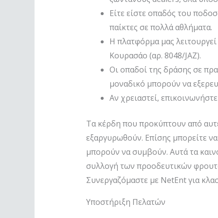
Είτε είστε οπαδός του ποδοσ
παίκτες σε πολλά αθλήματα.
H πλατφόρμα μας λειτουργεί 
Κουρασάο (αρ. 8048/JAZ).
Οι οπαδοί της δράσης σε πρα
μοναδικό μπορούν να εξερευν
Αν χρειαστεί, επικοινωνήστε
Τα κέρδη που προκύπτουν από αυτέ
εξαργυρωθούν. Επίσης μπορείτε να
μπορούν να συμβούν. Αυτά τα καιν
συλλογή των προοδευτικών φρουτά
Συνεργαζόμαστε με NetEnt για κλασ
Υποστήριξη Πελατών