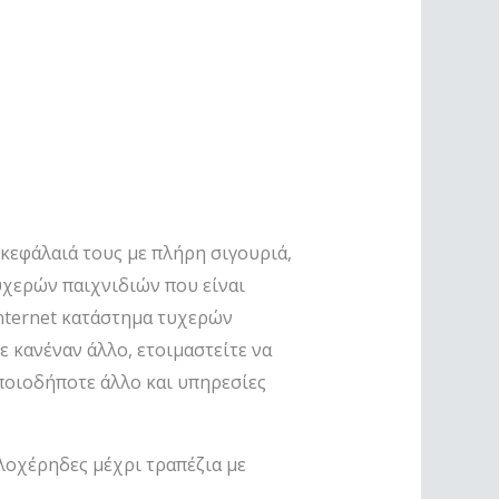
 κεφάλαιά τους με πλήρη σιγουριά,
υχερών παιχνιδιών που είναι
internet κατάστημα τυχερών
 κανέναν άλλο, ετοιμαστείτε να
οποιοδήποτε άλλο και υπηρεσίες
υλοχέρηδες μέχρι τραπέζια με