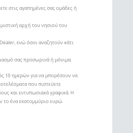
ετε στις αγαπημένες σας ομάδες ή
θμιστική αρχή του νησιού του
Dealer, ενώ όσοι αναζητούν κάτι
ριασμό σας προσωρινά ή μόνιμα.
ός 10 ημερών για να μπορέσουν να
ποτελέσματα που πιστεύετε
ους και εντυπωσιακά γραφικά. Η
ν το ένα εκατομμύριο ευρώ.