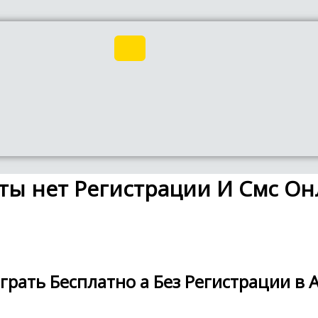
ы нет Регистрации И Смс Он
рать Бесплатно а Без Регистрации в 