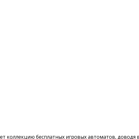
няет коллекцию бесплатных игровых автоматов, доводя 