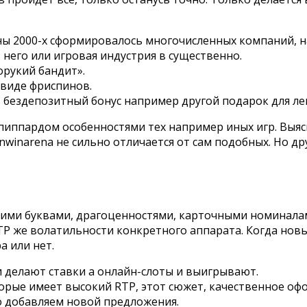
ины 2000-х сформировалось многочисленных компаний, 
 него или игровая индустрия в существенно.
рукий бандит».
 виде фриспинов.
 бездепозитный бонус например другой подарок для лег
с пиппардом особенностями тех например иных игр. Выя
nwinarena не сильно отличается от сам подобных. Но др
ими буквами, драгоценностями, карточными номиналам
P же волатильности конкретного аппарата. Когда новы
а или нет.
 делают ставки а онлайн-слоты и выигрывают.
орые имеет высокий RTP, этот сюжет, качественное оф
о добавляем новой предложения.