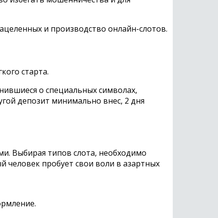
нацеленных и производство онлайн-слотов.
кого старта.
снившиеся о специальных символах,
угой депозит минимально внес, 2 дня
и. Выбирая типов слота, необходимо
й человек пробует свои воли в азартных
ормление.