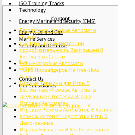
ISO Training Tracks
Technology
Content
Energy Marine and Security (EMS)
Бесплатные Игровые Автоматы
Energy, Oil and Gas
Онлайн
Marine Services
Live Игры Без Регистрации
Security and Defense
продолжительность Выигрышей В
Бесплатных Слотах
Blog
новые Игровые Автоматы
Contact
Топ-5 Провайдеров На Free-slots
Games
Contact Us
Важные Термины для Игры В
Our Subsidiaries
Бесплатные Игровые Автоматы
следующие Стратегии Игры в
Игровых Автоматах
X
Игровые Режимы Автоматов В Казино
возможностей И Недостатки Игры В
Демо-режиме
Играть Бесплатно И без Регистрации