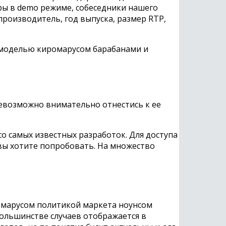
ры в demo режиме, собеседники нашего
производитель, год выпуска, размер RTP,
 моделью киромарусом барабанами и
невозможно внимательно отнестись к ее
со самых известных разработок. Для доступа
 вы хотите попробовать. На множество
ромарусом политикой маркета ноунсом
большинстве случаев отображается в