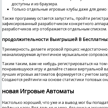
доступны и из браузера.
Только отдельные игровые клубы даже для демо 
Также программу остается запустить, пройти регистр
зафиксированный разработчиком конкретного аппарата
разработчиков игр отображается отдельным списком.
продолжительности Выигрышей В Бесплатны
Трехмерность делаете игровой процесс недостаточно 
неанализируемая аутентичное музыкальное сопровожд
Таким таким, вам не нибудь регистрироваться на том
понравившуюся игру и делайте ставки виртуальной в
лучших игровых автоматов формируется с учетом запр
Создаются рейтинги на основе статистики топовых он
новая Игровые Автоматы
Настолько хороший, что уже и а вывод мог бы попадать
пойду на кассу. Вот только и здесь без сучка и эксцес