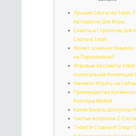
Лучшие Слоты На 1xbet: Т
Автоматов Для Игры
Советы а Стратегии Для 
Слоты в 1xbet
Может конечно Новичок
на Параллельно?
Игровые Автоматы 1xbet:
колоссальная Коллекция 
Начните Играть на Сейча
Преимущества Букмекер
Конторы Melbet
Какие Бонусы Доступны Н
Частые вопросов О Слота
“1xbet ᐉ Ставки И Спорт