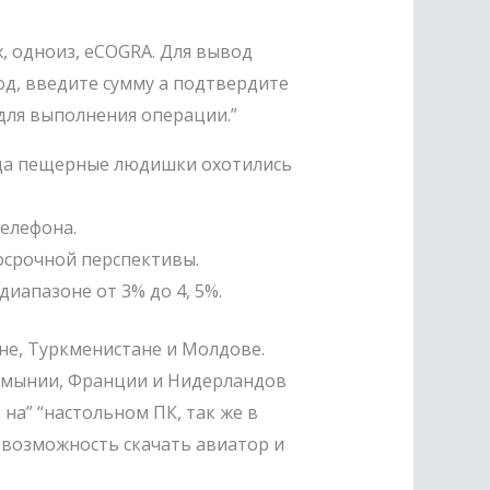
, одноиз, eCOGRA. Для вывод
од, введите сумму а подтвердите
 для выполнения операции.”
огда пещерные людишки охотились
елефона.
госрочной перспективы.
иапазоне от 3% до 4, 5%.
не, Туркменистане и Молдове.
 Румынии, Франции и Нидерландов
на” “настольном ПК, так же в
 возможность скачать авиатор и