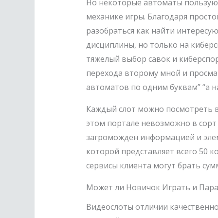
Но некоторые автоматы пользую
механике игры. Благодаря просто
разобраться как найти интересую
дисциплины, но только на киберсп
тяжелый выбор савок и киберспо
перехода второму мной и просма
автоматов по одним буквам” “а 
Каждый слот можно посмотреть в 
этом портале невозможно в сорт 
загроможден информацией и элем
которой представляет всего 50 к
сервисы клиента могут брать сум
Может ли Новичок Играть и Пар
Видеослоты отличии качественн