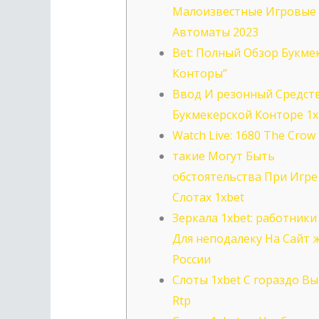
Малоизвестные Игровые
Автоматы 2023
Bet: Полный Обзор Букме
Конторы”
Ввод И резонный Средст
Букмекерской Конторе 1x
Watch Live: 1680 The Crow
такие Могут Быть
обстоятельства При Игре
Слотах 1xbet
Зеркала 1xbet: работники
Для неподалеку На Сайт 
России
Слоты 1xbet С гораздо В
Rtp