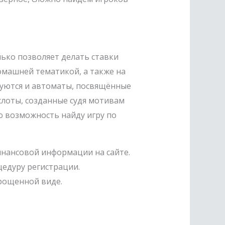
ько позволяет делать ставки
омашней тематикой, а также на
зуются и автоматы, посвящённые
лоты, созданные судя мотивам
ю возможность найду игру по
нансовой информации на сайте.
цедуру регистрации.
прощенной виде.