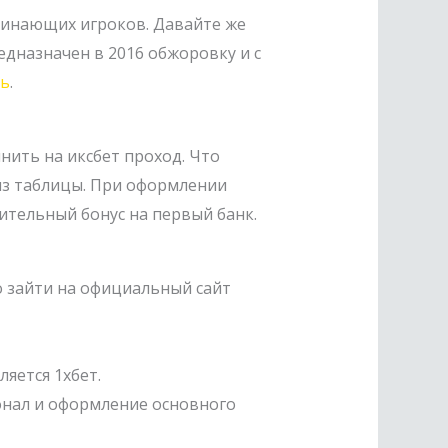
ачинающих игроков. Давайте же
редназначен в 2016 обжоровку и с
ть
.
ить на иксбет проход. Что
 из таблицы. При оформлении
ительный бонус на первый банк.
о зайти на официальный сайт
яется 1хбет.
онал и оформление основного