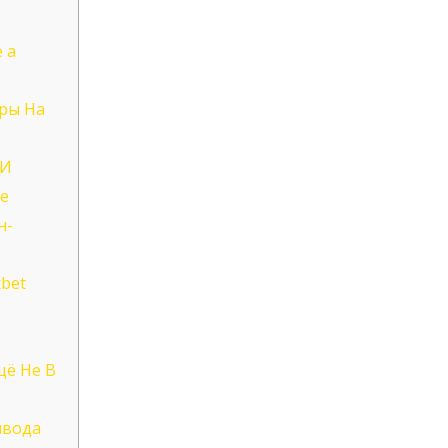
 а
ры На
 И
те
н-
xbet
щё Не В
ывода