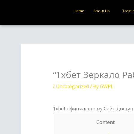
Skip
Home
About Us
Traini
to
content
“1хбет Зеркало Р
/
Uncategorized
/ By
GWPL
1xbet официальному Сайт Доступ
Content