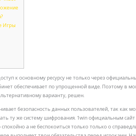
ложение
a?
е Игры
оступ к основному ресурсу не только через официальны
бинет обеспечивает по упрощенной виде. Поэтому в мои
альтернативному варианту, решен.
ечивает безопасность данных пользователей, так как м
вать ту же систему шифрования. 1win официальным сай
 спокойно а не беспокоиться только только о справедл
мере выполняет твои обязательства перед игроками. Н