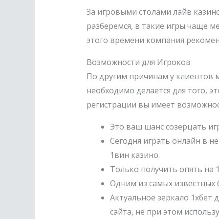
За игровыми столами лайв казин
разберемся, в такие игры чаще ме
этого времени компания рекомен
Возможности для Игроков
По другим причинам у клиентов 
необходимо делается для того, э
регистрации вы имеет возможност
Это ваш шанс созерцать иг
Сегодня играть онлайн в н
1вин казино.
Только получить опять на 1
Одним из самых известных 
Актуальное зеркало 1хбет 
сайта, не при этом использ