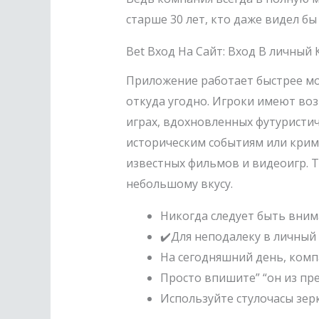
старше 30 лет, кто даже видел б
Bet Вход На Сайт: Вход В личный
Приложение работает быстрее мо
откуда угодно. Игроки имеют воз
играх, вдохновленных футуристи
историческим событиям или крим
известных фильмов и видеоигр. 
небольшому вкусу.
Никогда следует быть вни
✔️Для неподалеку в личный
На сегодняшний день, комп
Просто впишите” “он из пр
Используйте стулочасы зер